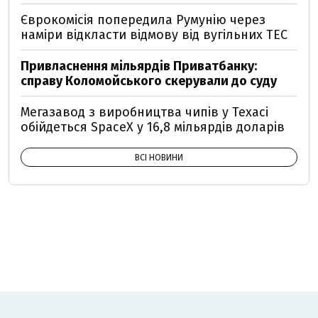
Єврокомісія попередила Румунію через
наміри відкласти відмову від вугільних ТЕС
Привласнення мільярдів Приватбанку:
справу Коломойського скерували до суду
Мегазавод з виробництва чипів у Техасі
обійдеться SpaceX у 16,8 мільярдів доларів
ВСІ НОВИНИ