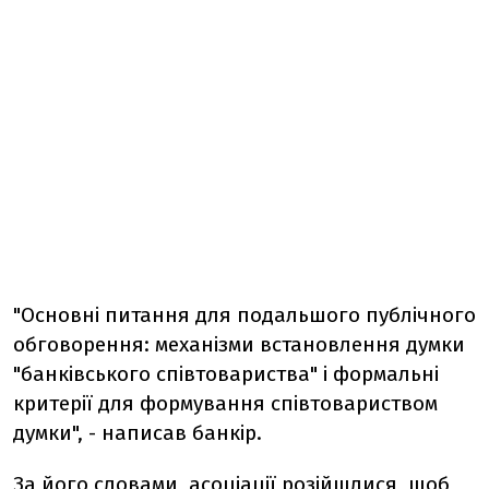
"Основні питання для подальшого публічного
обговорення: механізми встановлення думки
"банківського співтовариства" і формальні
критерії для формування співтовариством
думки", - написав банкір.
За його словами, асоціації розійшлися, щоб