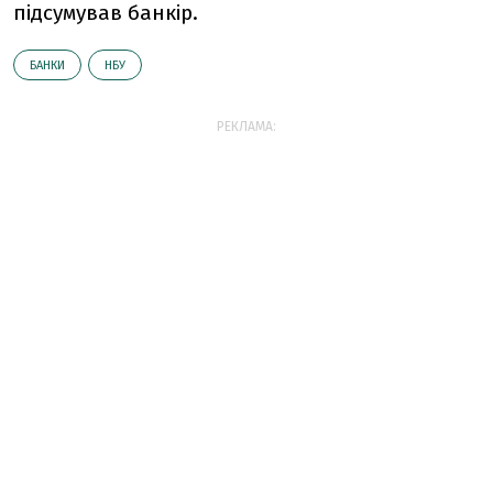
підсумував банкір.
БАНКИ
НБУ
РЕКЛАМА: