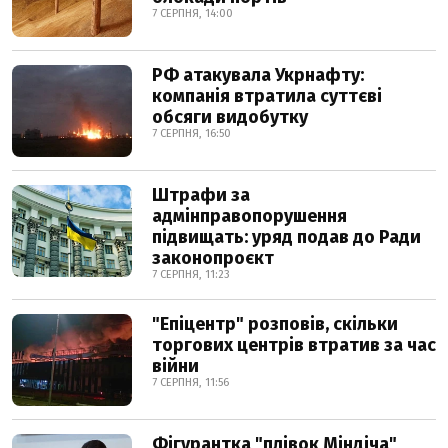
7 СЕРПНЯ, 14:00
РФ атакувала Укрнафту:
компанія втратила суттєві
обсяги видобутку
7 СЕРПНЯ, 16:50
Штрафи за
адмінправопорушення
підвищать: уряд подав до Ради
законопроєкт
7 СЕРПНЯ, 11:23
"Епіцентр" розповів, скільки
торгових центрів втратив за час
війни
7 СЕРПНЯ, 11:56
Фігурантка "плівок Міндіча"