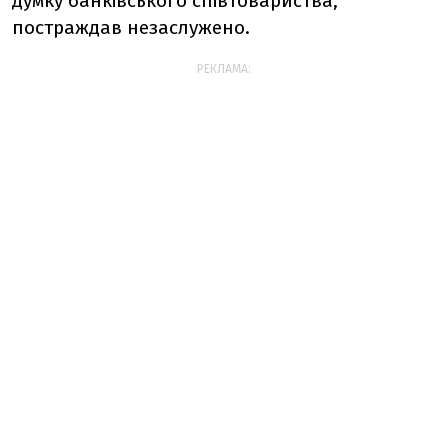
думку банківського співтовариства,
постраждав незаслужено.
РЕКЛАМА: