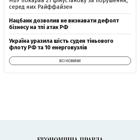
НБУ покарав 21 фінустанову за порушення,
серед них Райффайзен
Нацбанк дозволив не визнавати дефолт
бізнесу на тлі атак РФ
Україна уразила шість суден тіньового
флоту РФ та 10 енерговузлів
ВСІ НОВИНИ