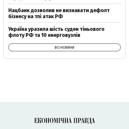
Нацбанк дозволив не визнавати дефолт
бізнесу на тлі атак РФ
Україна уразила шість суден тіньового
флоту РФ та 10 енерговузлів
ВСІ НОВИНИ