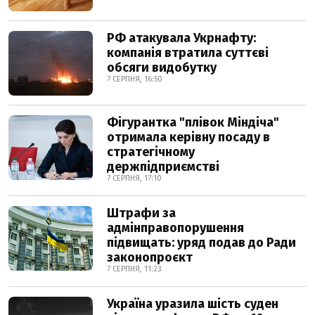
РФ атакувала Укрнафту:
компанія втратила суттєві
обсяги видобутку
7 СЕРПНЯ, 16:50
Фігурантка "плівок Міндіча"
отримала керівну посаду в
стратегічному
держпідприємстві
7 СЕРПНЯ, 17:10
Штрафи за
адмінправопорушення
підвищать: уряд подав до Ради
законопроєкт
7 СЕРПНЯ, 11:23
Україна уразила шість суден