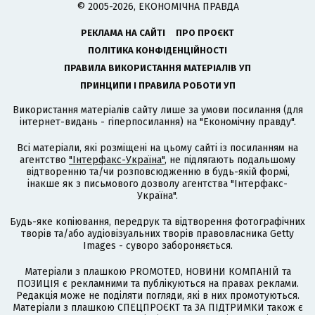
© 2005-2026, ЕКОНОМІЧНА ПРАВДА
РЕКЛАМА НА САЙТІ
ПРО ПРОЄКТ
ПОЛІТИКА КОНФІДЕНЦІЙНОСТІ
ПРАВИЛА ВИКОРИСТАННЯ МАТЕРІАЛІВ УП
ПРИНЦИПИ І ПРАВИЛА РОБОТИ УП
Використання матеріалів сайту лише за умови посилання (для
інтернет-видань - гіперпосилання) на "Економічну правду".
Всі матеріали, які розміщені на цьому сайті із посиланням на
агентство
"Інтерфакс-Україна"
, не підлягають подальшому
відтворенню та/чи розповсюдженню в будь-якій формі,
інакше як з письмового дозволу агентства "Інтерфакс-
Україна".
Будь-яке копіювання, передрук та відтворення фотографічних
творів та/або аудіовізуальних творів правовласника Getty
Images - суворо забороняється.
Матеріали з плашкою PROMOTED, НОВИНИ КОМПАНІЙ та
ПОЗИЦІЯ є рекламними та публікуються на правах реклами.
Редакція може не поділяти погляди, які в них промотуються.
Матеріали з плашкою СПЕЦПРОЄКТ та ЗА ПІДТРИМКИ також є