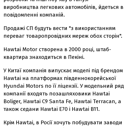
виробництва легкових автомобілів, йдеться в
повідомленні компаній.
Продажі СП будуть вести "з використанням
переваг товаропровідних мереж обох сторін".
Hawtai Motor створена в 2000 році, штаб-
квартира знаходиться в Пекіні.
У Китаї компанія випускає моделі під брендом
Hawtai на платформах південнокорейської
Hyundai Motors по її ліцензії. У модельний ряд
компанії входять позашляховики Hawtai
Boliger, Hawtai C9 Santa Fe, Hawtai Terracan, а
також седани Hawtai E70 і Hawtai B11.
Крім Hawtai, в Росії хочуть побудувати заводи