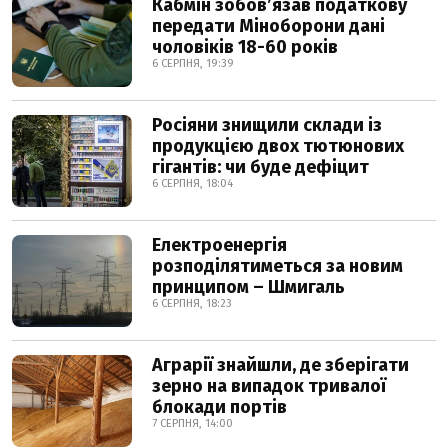
Кабмін зобовʼязав податкову
передати Міноборони дані
чоловіків 18-60 років
6 СЕРПНЯ, 19:39
Росіяни знищили склади із
продукцією двох тютюнових
гігантів: чи буде дефіцит
6 СЕРПНЯ, 18:04
Електроенергія
розподілятиметься за новим
принципом – Шмигаль
6 СЕРПНЯ, 18:23
Аграрії знайшли, де зберігати
зерно на випадок тривалої
блокади портів
7 СЕРПНЯ, 14:00