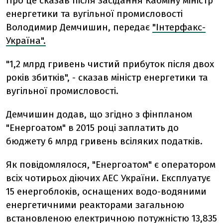
Про це сказав після засідання Кабміну міністр
енергетики та вугільної промисловості
Володимир Демчишин, передає
"Інтерфакс-
Україна".
"1,2 млрд гривень чистий прибуток після двох
років збитків", - сказав міністр енергетики та
вугільної промисловості.
Демчишин додав, що згідно з фінпланом
"Енергоатом" в 2015 році заплатить до
бюджету 6 млрд гривень всіляких податків.
Як повідомлялося, "Енергоатом" є оператором
всіх чотирьох діючих АЕС України. Експлуатує
15 енергоблоків, оснащених водо-водяними
енергетичними реакторами загальною
встановленою електричною потужністю 13,835