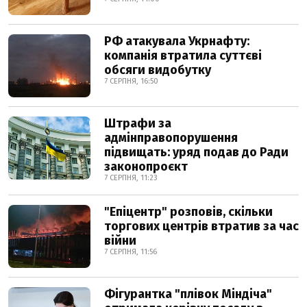
РФ атакувала Укрнафту:
компанія втратила суттєві
обсяги видобутку
7 СЕРПНЯ, 16:50
Штрафи за
адмінправопорушення
підвищать: уряд подав до Ради
законопроєкт
7 СЕРПНЯ, 11:23
"Епіцентр" розповів, скільки
торгових центрів втратив за час
війни
7 СЕРПНЯ, 11:56
Фігурантка "плівок Міндіча"