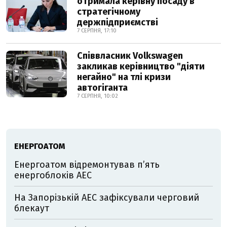
отримала керівну посаду в
стратегічному
держпідприємстві
7 СЕРПНЯ, 17:10
Співвласник Volkswagen
закликав керівництво "діяти
негайно" на тлі кризи
автогіганта
7 СЕРПНЯ, 10:02
ЕНЕРГОАТОМ
Енергоатом відремонтував п’ять
енергоблоків АЕС
На Запорізькій АЕС зафіксували черговий
блекаут