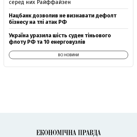
серед них Райффайзен
Нацбанк дозволив не визнавати дефолт
бізнесу на тлі атак РФ
Україна уразила шість суден тіньового
флоту РФ та 10 енерговузлів
ВСІ НОВИНИ