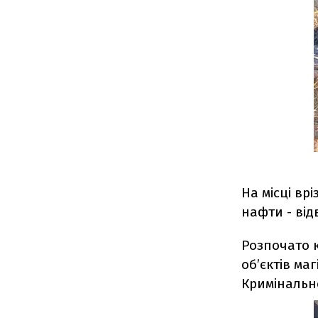
На місці в
нафти - від
Розпочато 
об’єктів ма
Кримінально