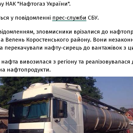
у НАК "Нафтогаз України".
ься у повідомленні
прес-служби
СБУ.
повідомленням, зловмисники врізалися до нафтоп
ла Велень Коростенського району. Вони незакон
та перекачували нафту-сирець до вантажівок з ц
нафта вивозилася з регіону та реалізовувалася 
на нафтопродукти.