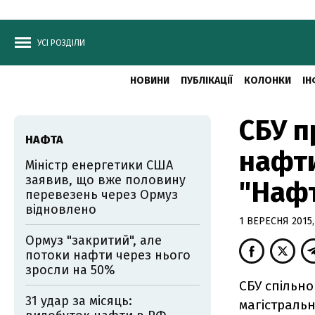
УСІ РОЗДІЛИ
НОВИНИ
ПУБЛІКАЦІЇ
КОЛОНКИ
ІН
СБУ п
НАФТА
нафт
Міністр енергетики США
заявив, що вже половину
"Нафт
перевезень через Ормуз
відновлено
1 ВЕРЕСНЯ 2015,
Ормуз "закритий", але
потоки нафти через нього
зросли на 50%
СБУ спільно
31 удар за місяць:
магістраль