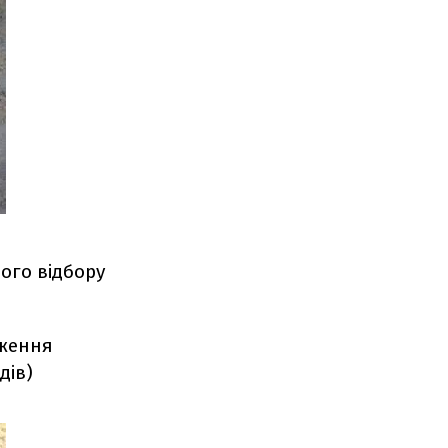
ого відбору
дження
дів)