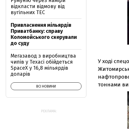
Румунію через наміри
відкласти відмову від
вугільних ТЕС
Привласнення мільярдів
Приватбанку: справу
Коломойського скерували
до суду
Мегазавод з виробництва
У ході спец
чипів у Техасі обійдеться
SpaceX у 16,8 мільярдів
Житомирські
доларів
нафтопрово
тоннами ви
ВСІ НОВИНИ
РЕКЛАМА: