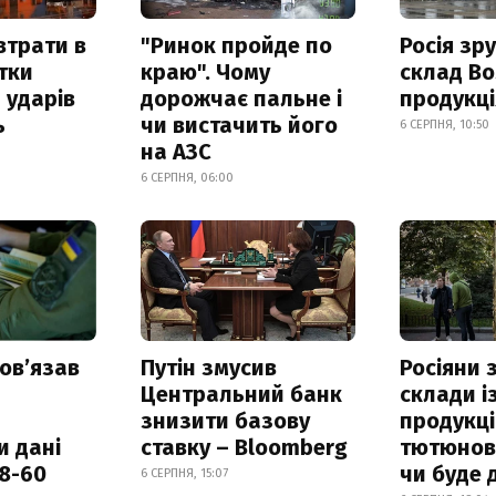
втрати в
"Ринок пройде по
Росія зр
итки
краю". Чому
склад Bo
 ударів
дорожчає пальне і
продукц
ь
чи вистачить його
6 СЕРПНЯ, 10:50
на АЗС
6 СЕРПНЯ, 06:00
овʼязав
Путін змусив
Росіяни
Центральний банк
склади і
знизити базову
продукці
и дані
ставку – Bloomberg
тютюнови
18-60
чи буде 
6 СЕРПНЯ, 15:07