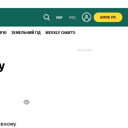
КЛУБ УП
УКР
РОС
В'Ю
ЗЕМЕЛЬНИЙ ГІД
WEEKLY CHARTS
РЕКЛАМА:
у
авному