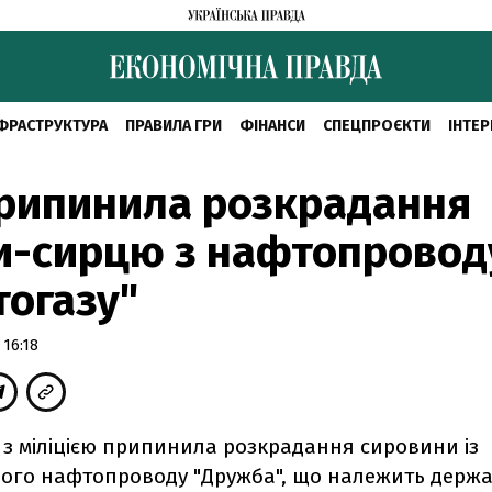
ФРАСТРУКТУРА
ПРАВИЛА ГРИ
ФІНАНСИ
СПЕЦПРОЄКТИ
ІНТЕР
рипинила розкрадання
и-сирцю з нафтопровод
огазу"
 16:18
 з міліцією припинила розкрадання сировини із
ного нафтопроводу "Дружба", що належить держ