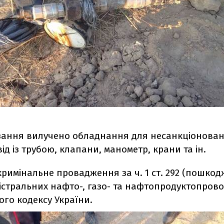
різання вилучено обладнання для несанкціонован
від із трубою, клапани, манометр, крани та ін.
кримінальне провадження за ч. 1 ст. 292 (пошко
гістральних нафто-, газо- та нафтопродуктопрово
го кодексу України.