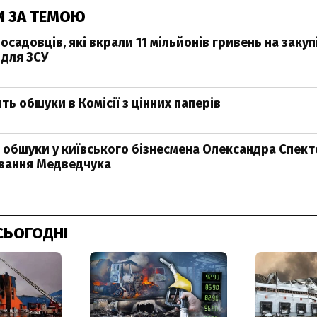
И ЗА ТЕМОЮ
садовців, які вкрали 11 мільйонів гривень на закуп
 для ЗСУ
ь обшуки в Комісії з цінних паперів
 обшуки у київського бізнесмена Олександра Спекто
вання Медведчука
СЬОГОДНІ