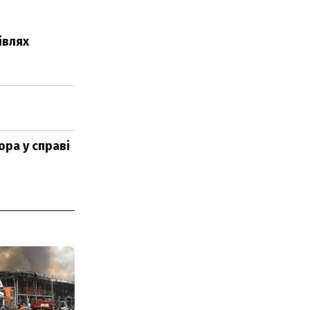
івлях
ра у справі