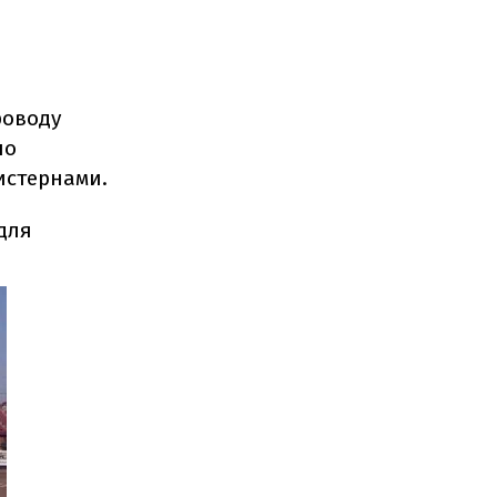
роводу
но
истернами.
для