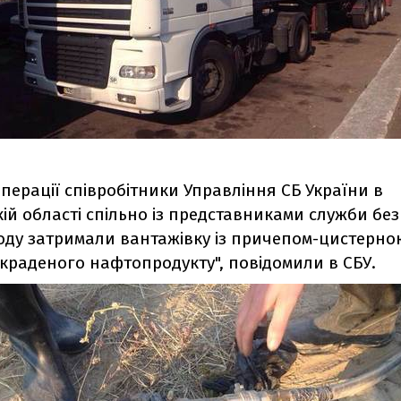
операції співробітники Управління СБ України в
й області спільно із представниками служби бе
ду затримали вантажівку із причепом-цистерною
краденого нафтопродукту", повідомили в СБУ.