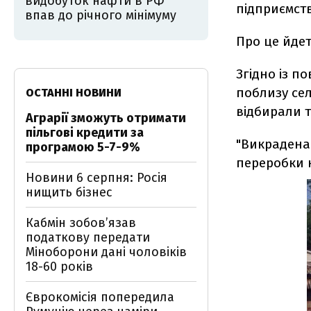
видобуток нафти в РФ
підприємств
впав до річного мінімуму
Про це йдет
Згідно із 
поблизу се
ОСТАННІ НОВИНИ
відбирали 
Аграрії зможуть отримати
пільгові кредити за
"Викрадена 
програмою 5-7-9%
переробки 
Новини 6 серпня: Росія
нищить бізнес
Кабмін зобовʼязав
податкову передати
Міноборони дані чоловіків
18-60 років
Єврокомісія попередила