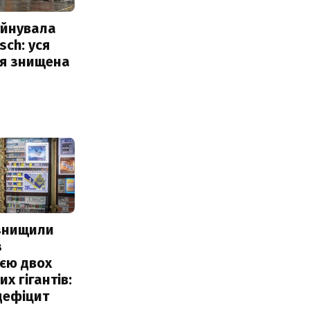
уйнувала
sch: уся
ія знищена
 знищили
з
єю двох
х гігантів:
дефіцит