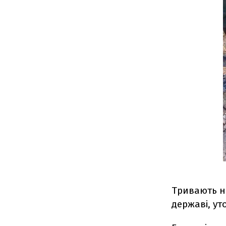
Тривають не
державі, ут