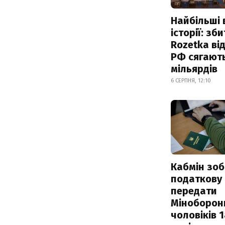
Найбільші 
історії: зб
Rozetka від
РФ сягают
мільярдів
6 СЕРПНЯ, 12:10
Кабмін зоб
податкову
передати
Міноборон
чоловіків 