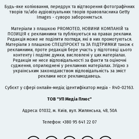
Будь-яке копіювання, передрук та відтворення фотографічних
творів та/або аудіовізуальних творів правовласника Getty
Images - суворо забороняється.
Матеріали з плашкою PROMOTED, НОВИНИ КОМПАНІЙ та
ПОЗИЦІЯ є рекламними та публікуються на правах реклами.
Редакція може не поділяти погляди, які в них промотуються.
Матеріали з плашкою СПЕЦПРОЄКТ та ЗА ПІДТРИМКИ також є
рекламними, проте редакція бере участь у підготовці цього
контенту і поділяє думки, висловлені у цих матеріалах.
Редакція не несе відповідальності за факти та оціночні
судження, оприлюднені у рекламних матеріалах. Згідно з
українським законодавством відповідальність за зміст
реклами несе рекламодавець.
Cубєкт у сфері онлайн-медіа; ідентифікатор медіа - R40-02163.
ТОВ "УП Медіа Плюс"
Адреса: 01032, м. Київ, вул. Жилянська, 48, 50А
Телефон: +380 95 641 22 07