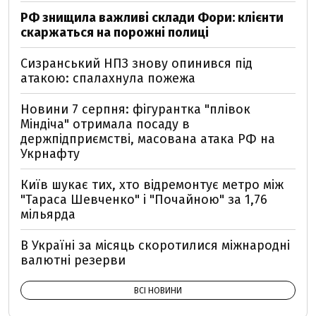
РФ знищила важливі склади Фори: клієнти
скаржаться на порожні полиці
Сизранський НПЗ знову опинився під
атакою: спалахнула пожежа
Новини 7 серпня: фігурантка "плівок
Міндіча" отримала посаду в
держпідприємстві, масована атака РФ на
Укрнафту
Київ шукає тих, хто відремонтує метро між
"Тараса Шевченко" і "Почайною" за 1,76
мільярда
В Україні за місяць скоротилися міжнародні
валютні резерви
ВСІ НОВИНИ