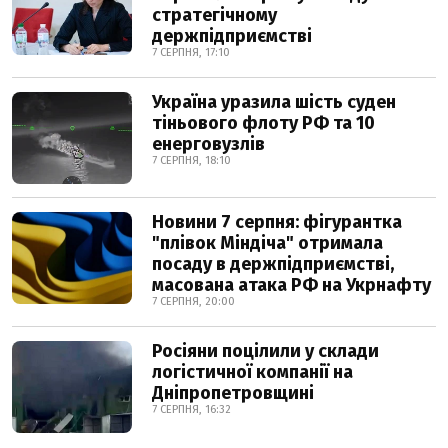
стратегічному
держпідприємстві
7 СЕРПНЯ, 17:10
Україна уразила шість суден
тіньового флоту РФ та 10
енерговузлів
7 СЕРПНЯ, 18:10
Новини 7 серпня: фігурантка
"плівок Міндіча" отримала
посаду в держпідприємстві,
масована атака РФ на Укрнафту
7 СЕРПНЯ, 20:00
Росіяни поцілили у склади
логістичної компанії на
Дніпропетровщині
7 СЕРПНЯ, 16:32