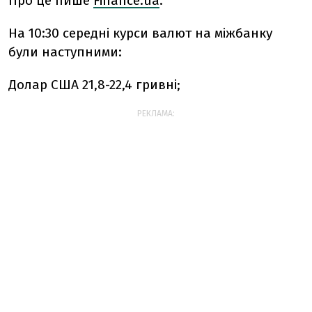
Про це пише
Finanсe.ua
.
На 10:30 середні курси валют на міжбанку
були наступними:
Долар США 21,8-22,4 гривні;
РЕКЛАМА: