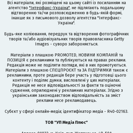
Всі матеріали, які розміщені на цьому сайті із посиланням на
агентство
"Інтерфакс-Україна"
, не підлягають подальшому
відтворенню та/чи розповсюдженню в будь-якій формі,
інакше як з письмового дозволу агентства "Інтерфакс-
Україна".
Будь-яке копіювання, передрук та відтворення фотографічних
творів та/або аудіовізуальних творів правовласника Getty
Images - суворо забороняється.
Матеріали з плашкою PROMOTED, НОВИНИ КОМПАНІЙ та
ПОЗИЦІЯ є рекламними та публікуються на правах реклами.
Редакція може не поділяти погляди, які в них промотуються.
Матеріали з плашкою СПЕЦПРОЄКТ та ЗА ПІДТРИМКИ також є
рекламними, проте редакція бере участь у підготовці цього
контенту і поділяє думки, висловлені у цих матеріалах.
Редакція не несе відповідальності за факти та оціночні
судження, оприлюднені у рекламних матеріалах. Згідно з
українським законодавством відповідальність за зміст
реклами несе рекламодавець.
Cубєкт у сфері онлайн-медіа; ідентифікатор медіа - R40-02163.
ТОВ "УП Медіа Плюс"