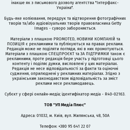
інакше як з письмового дозволу агентства "Інтерфакс-
Україна".
Будь-яке копіювання, передрук та відтворення фотографічних
творів та/або аудіовізуальних творів правовласника Getty
Images - суворо забороняється.
Матеріали з плашкою PROMOTED, НОВИНИ КОМПАНІЙ та
ПОЗИЦІЯ є рекламними та публікуються на правах реклами.
Редакція може не поділяти погляди, які в них промотуються.
Матеріали з плашкою СПЕЦПРОЄКТ та ЗА ПІДТРИМКИ також є
рекламними, проте редакція бере участь у підготовці цього
контенту і поділяє думки, висловлені у цих матеріалах.
Редакція не несе відповідальності за факти та оціночні
судження, оприлюднені у рекламних матеріалах. Згідно з
українським законодавством відповідальність за зміст
реклами несе рекламодавець.
Cубєкт у сфері онлайн-медіа; ідентифікатор медіа - R40-02163.
ТОВ "УП Медіа Плюс"
Адреса: 01032, м. Київ, вул. Жилянська, 48, 50А
Телефон: +380 95 641 22 07