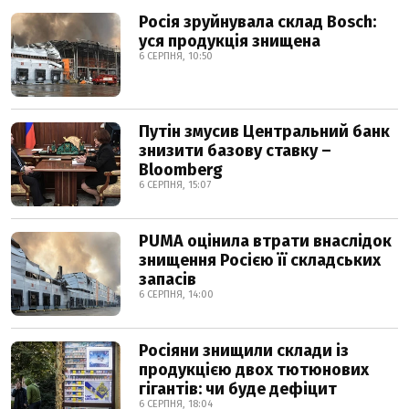
Росія зруйнувала склад Bosch:
уся продукція знищена
6 СЕРПНЯ, 10:50
Путін змусив Центральний банк
знизити базову ставку –
Bloomberg
6 СЕРПНЯ, 15:07
PUMA оцінила втрати внаслідок
знищення Росією її складських
запасів
6 СЕРПНЯ, 14:00
Росіяни знищили склади із
продукцією двох тютюнових
гігантів: чи буде дефіцит
6 СЕРПНЯ, 18:04