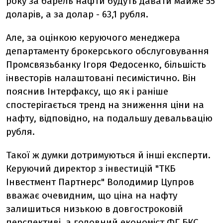
року за барель нафти будуть давати майже 55
доларів, а за долар - 63,1 рубля.
Але, за оцінкою керуючого менеджера
департаменту брокерського обслуговування
Промсвязьбанку Ігоря Федосенко, більшість
інвесторів налаштовані песимістично. Він
пояснив Інтерфаксу, що як і раніше
спостерігається тренд на зниження ціни на
нафту, відповідно, на подальшу девальвацію
рубля.
Такої ж думки дотримуються й інші експерти.
Керуючий директор з інвестицій "ТКБ
Інвестмент Партнерс" Володимир Цупров
вважає очевидним, що ціна на нафту
залишиться низькою в довгостроковій
перспективі, а головний економіст ФГ БКС