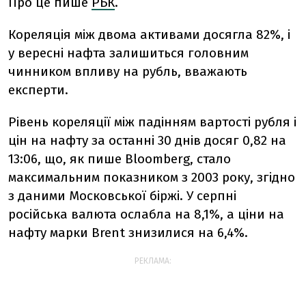
Про це пише
РБК
.
Кореляція між двома активами досягла 82%, і
у вересні нафта залишиться головним
чинником впливу на рубль, вважають
експерти.
Рівень кореляції між падінням вартості рубля і
цін на нафту за останні 30 днів досяг 0,82 на
13:06, що, як пише Bloomberg, стало
максимальним показником з 2003 року, згідно
з даними Московської біржі. У серпні
російська валюта ослабла на 8,1%, а ціни на
нафту марки Brent знизилися на 6,4%.
РЕКЛАМА: