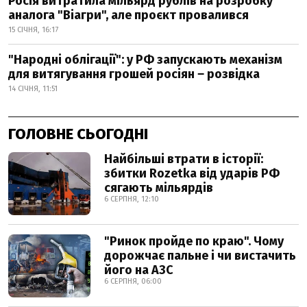
Росія витратила мільярд рублів на розробку
аналога "Віагри", але проєкт провалився
15 СІЧНЯ, 16:17
"Народні облігації": у РФ запускають механізм
для витягування грошей росіян ‒ розвідка
14 СІЧНЯ, 11:51
ГОЛОВНЕ СЬОГОДНІ
Найбільші втрати в історії:
збитки Rozetka від ударів РФ
сягають мільярдів
6 СЕРПНЯ, 12:10
"Ринок пройде по краю". Чому
дорожчає пальне і чи вистачить
його на АЗС
6 СЕРПНЯ, 06:00