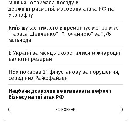
Міндіча" отримала посаду в
держпідприємстві, масована атака РФ на
Укрнафту
Київ шукає тих, хто відремонтує метро між
"Тараса Шевченко" і "Почайною" за 1,76
мільярда
В Україні за місяць скоротилися міжнародні
валютні резерви
НБУ покарав 21 фінустанову за порушення,
серед них Райффайзен
Нацбанк дозволив не визнавати дефолт
бізнесу на тлі атак РФ
ВСІ НОВИНИ