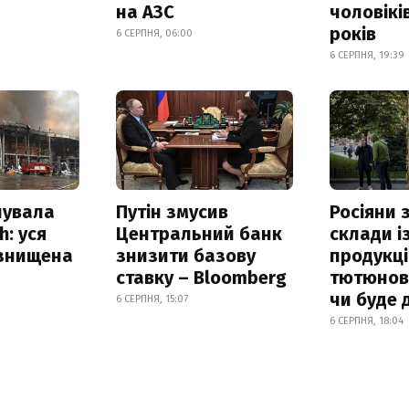
на АЗС
чоловікі
років
6 СЕРПНЯ, 06:00
6 СЕРПНЯ, 19:39
нувала
Путін змусив
Росіяни
h: уся
Центральний банк
склади і
 знищена
знизити базову
продукці
ставку – Bloomberg
тютюнови
чи буде 
6 СЕРПНЯ, 15:07
6 СЕРПНЯ, 18:04