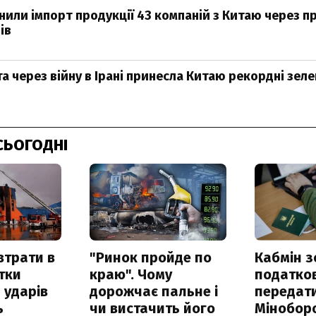
или імпорт продукції 43 компаній з Китаю через п
ів
а через війну в Ірані принесла Китаю рекордні зеле
СЬОГОДНІ
втрати в
"Ринок пройде по
Кабмін з
итки
краю". Чому
податко
 ударів
дорожчає пальне і
передат
ь
чи вистачить його
Мінобор