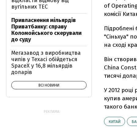
відкласти відмову від
of Operatin
вугільних ТЕС
комісії Кит
Привласнення мільярдів
Приватбанку: справу
Підроблені 
Коломойського скерували
"Сіньхуа" п
до суду
на сході кра
Мегазавод з виробництва
Він створив
чипів у Техасі обійдеться
SpaceX у 16,8 мільярдів
China Const
доларів
тисячі дола
ВСІ НОВИНИ
У 2012 році
купив амери
такого банк
РЕКЛАМА:
КИТАЙ
БА