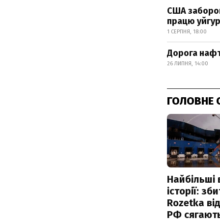
США заборон
працю уйгур
1 СЕРПНЯ, 18:00
Дорога нафт
26 ЛИПНЯ, 14:00
ГОЛОВНЕ 
Найбільші 
історії: зб
Rozetka від
РФ сягают