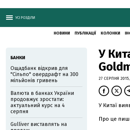
УСІ РОЗДІЛИ
НОВИНИ
ПУБЛІКАЦІЇ
КОЛОНКИ
ІН
У Кит
БАНКИ
Goldm
Ощадбанк відкрив для
"Сільпо" овердрафт на 300
27 СЕРПНЯ 2015,
мільйонів гривень
Валюта в банках України
продовжує зростати:
У Китаї ви
актуальний курс на 4
серпня
Про це пи
Gulliver виставлять на