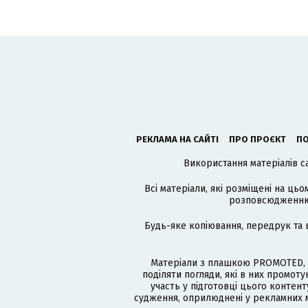
РЕКЛАМА НА САЙТІ
ПРО ПРОЄКТ
ПО
Використання матеріалів с
Всі матеріали, які розміщені на цьо
розповсюдженню в
Будь-яке копіювання, передрук та 
Матеріали з плашкою PROMOTED, 
поділяти погляди, які в них промо
участь у підготовці цього контенту
судження, оприлюднені у рекламних м