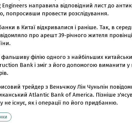
g Engineers направила відповідний лист до анти
аю, попросивши провести розслідування.
банки в Китаї відкривалися і раніше. Так, в сере
овідомляло про арешт 39-річного жителя провінц
їни.
 фальшиву філію одного з найбільших китайських
ruction Bank і зміг з його допомогою виманити у 
рів.
 рисовий трейдер з Веньчжоу Лін Чуньпін повідом
канський Atlantic Bank of Americа. Пізніше з'ясу
у не існує, як і операції по його придбанню.
НКИ