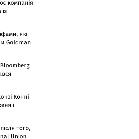
ює компанія
 із
іфами, які
упи Goldman
 Bloomberg
тався
онзі Конні
еня і
після того,
nal Union