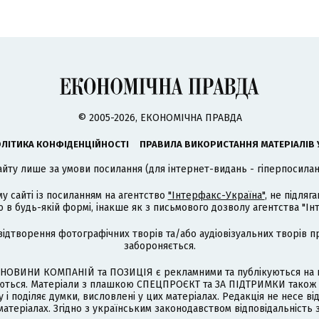
© 2005-2026, ЕКОНОМІЧНА ПРАВДА
ЛІТИКА КОНФІДЕНЦІЙНОСТІ
ПРАВИЛА ВИКОРИСТАННЯ МАТЕРІАЛІВ 
айту лише за умови посилання (для інтернет-видань - гіперпосиланн
му сайті із посиланням на агентство
"Інтерфакс-Україна"
, не підля
 будь-якій формі, інакше як з письмового дозволу агентства "Ін
відтворення фотографічних творів та/або аудіовізуальних творів п
забороняється.
НОВИНИ КОМПАНІЙ та ПОЗИЦІЯ є рекламними та публікуються на п
туються. Матеріали з плашкою СПЕЦПРОЄКТ та ЗА ПІДТРИМКИ також
 і поділяє думки, висловлені у цих матеріалах. Редакція не несе ві
атеріалах. Згідно з українським законодавством відповідальність 