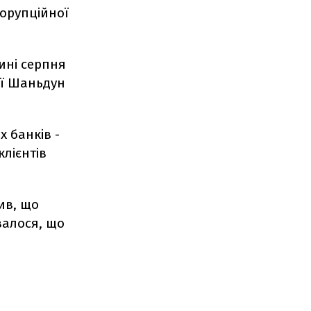
корупційної
дині серпня
ії Шаньдун
 банків -
клієнтів
ив, що
валося, що