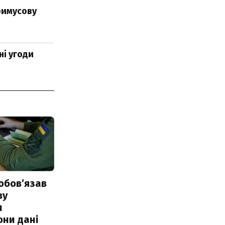
римусову
ні угоди
обовʼязав
ву
и
они дані