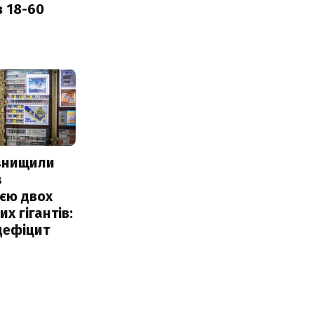
в 18-60
 знищили
з
єю двох
х гігантів:
дефіцит