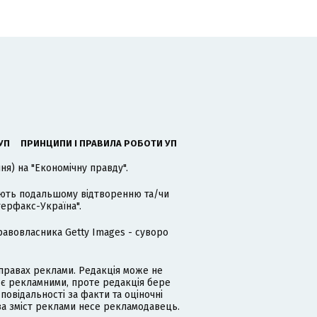
УП
ПРИНЦИПИ І ПРАВИЛА РОБОТИ УП
я) на "Економічну правду".
гають подальшому відтворенню та/чи
терфакс-Україна".
равовласника Getty Images - суворо
равах реклами. Редакція може не
 є рекламними, проте редакція бере
дповідальності за факти та оціночні
за зміст реклами несе рекламодавець.