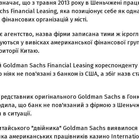
значає, що з травня 2013 року в Шеньчжені прац
hs Financial Leasing, яка позиціонує себе як одна
фінансових організацій у місті.
є агентство, назва фірми записана тими ж ієрогл
уються у вивісках американської фінансової гр
риторії Китаю.
й Goldman Sachs Financial Leasing кореспонденту
 ніяк не пов'язані з банком із США, а збіг назв с
представник оригінального Goldman Sachs в Гонк
рдила, що банк не пов'язаний з фірмою з Шеньчж
 в ситуації.
итайського "двійника" Goldman Sachs виявилося 
ка американських працівників казино Internatio