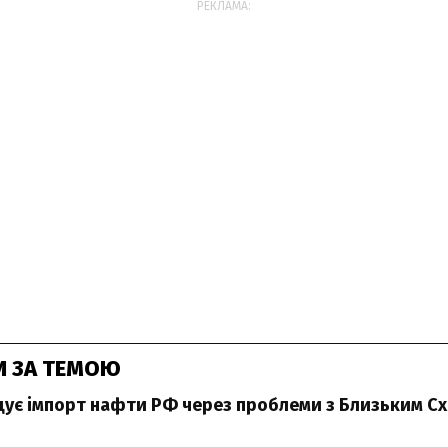
РЕКЛАМА:
И ЗА ТЕМОЮ
ує імпорт нафти РФ через проблеми з Близьким С