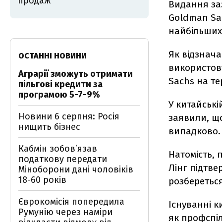
продаж
Видання за
Goldman Sac
найбільших 
Як відзнача
ОСТАННІ НОВИНИ
використов
Аграрії зможуть отримати
Sachs на те
пільгові кредити за
програмою 5-7-9%
У китайські
Новини 6 серпня: Росія
заявили, що
нищить бізнес
випадково.
Кабмін зобовʼязав
Натомість, 
податкову передати
Лінг підтве
Міноборони дані чоловіків
18-60 років
розбереться
Єврокомісія попередила
Існуванні к
Румунію через наміри
як профспіл