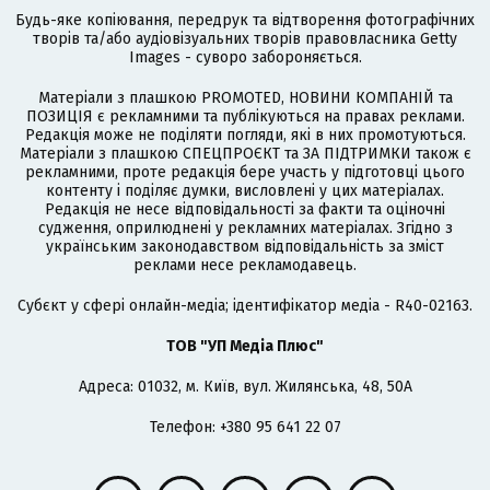
Будь-яке копіювання, передрук та відтворення фотографічних
творів та/або аудіовізуальних творів правовласника Getty
Images - суворо забороняється.
Матеріали з плашкою PROMOTED, НОВИНИ КОМПАНІЙ та
ПОЗИЦІЯ є рекламними та публікуються на правах реклами.
Редакція може не поділяти погляди, які в них промотуються.
Матеріали з плашкою СПЕЦПРОЄКТ та ЗА ПІДТРИМКИ також є
рекламними, проте редакція бере участь у підготовці цього
контенту і поділяє думки, висловлені у цих матеріалах.
Редакція не несе відповідальності за факти та оціночні
судження, оприлюднені у рекламних матеріалах. Згідно з
українським законодавством відповідальність за зміст
реклами несе рекламодавець.
Cубєкт у сфері онлайн-медіа; ідентифікатор медіа - R40-02163.
ТОВ "УП Медіа Плюс"
Адреса: 01032, м. Київ, вул. Жилянська, 48, 50А
Телефон: +380 95 641 22 07