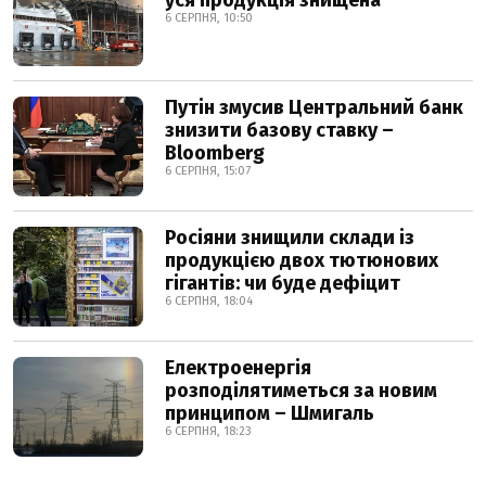
уся продукція знищена
6 СЕРПНЯ, 10:50
Путін змусив Центральний банк
знизити базову ставку –
Bloomberg
6 СЕРПНЯ, 15:07
Росіяни знищили склади із
продукцією двох тютюнових
гігантів: чи буде дефіцит
6 СЕРПНЯ, 18:04
Електроенергія
розподілятиметься за новим
принципом – Шмигаль
6 СЕРПНЯ, 18:23