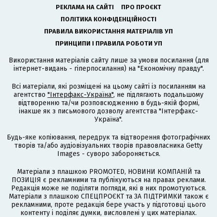
РЕКЛАМА НА САЙТІ
ПРО ПРОЄКТ
ПОЛІТИКА КОНФІДЕНЦІЙНОСТІ
ПРАВИЛА ВИКОРИСТАННЯ МАТЕРІАЛІВ УП
ПРИНЦИПИ І ПРАВИЛА РОБОТИ УП
Використання матеріалів сайту лише за умови посилання (для
інтернет-видань - гіперпосилання) на "Економічну правду".
Всі матеріали, які розміщені на цьому сайті із посиланням на
агентство
"Інтерфакс-Україна"
, не підлягають подальшому
відтворенню та/чи розповсюдженню в будь-якій формі,
інакше як з письмового дозволу агентства "Інтерфакс-
Україна".
Будь-яке копіювання, передрук та відтворення фотографічних
творів та/або аудіовізуальних творів правовласника Getty
Images - суворо забороняється.
Матеріали з плашкою PROMOTED, НОВИНИ КОМПАНІЙ та
ПОЗИЦІЯ є рекламними та публікуються на правах реклами.
Редакція може не поділяти погляди, які в них промотуються.
Матеріали з плашкою СПЕЦПРОЄКТ та ЗА ПІДТРИМКИ також є
рекламними, проте редакція бере участь у підготовці цього
контенту і поділяє думки, висловлені у цих матеріалах.