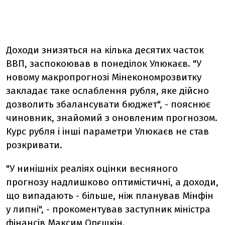
Доходи знизяться на кілька десятих часток
ВВП, заспокоював в понеділок Улюкаєв. "У
новому макропрогнозі Мінекономрозвитку
закладає таке ослаблення рубля, яке дійсно
дозволить збалансувати бюджет", - пояснює
чиновник, знайомий з оновленим прогнозом.
Курс рубля і інші параметри Улюкаєв не став
розкривати.
"У нинішніх реаліях оцінки весняного
прогнозу надлишково оптимістичні, а доходи,
що випадають - більше, ніж планував Мінфін
у липні", - прокоментував заступник міністра
фінансів Максим Орєшкін.