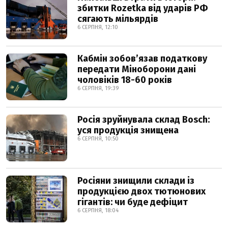
збитки Rozetka від ударів РФ
сягають мільярдів
6 СЕРПНЯ, 12:10
Кабмін зобовʼязав податкову
передати Міноборони дані
чоловіків 18-60 років
6 СЕРПНЯ, 19:39
Росія зруйнувала склад Bosch:
уся продукція знищена
6 СЕРПНЯ, 10:50
Росіяни знищили склади із
продукцією двох тютюнових
гігантів: чи буде дефіцит
6 СЕРПНЯ, 18:04