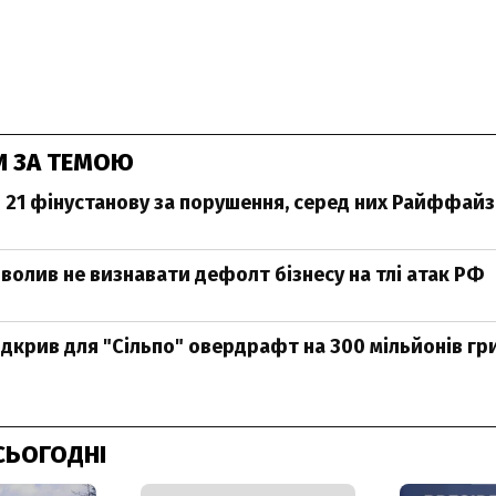
И ЗА ТЕМОЮ
 21 фінустанову за порушення, серед них Райффай
волив не визнавати дефолт бізнесу на тлі атак РФ
дкрив для "Сільпо" овердрафт на 300 мільйонів гр
СЬОГОДНІ