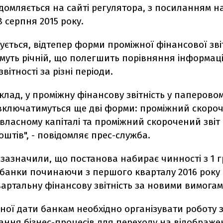
домляється на сайті регулятора, з посиланням н
8 серпня 2015 року.
ється, відтепер форми проміжної фінансової зві
муть річній, що полегшить порівняння інформаці
вітності за різні періоди.
клад, у проміжну фінансову звітність у паперово
включатимуться ще дві форми: проміжний скороч
 власному капіталі та проміжний скорочений звіт
штів", - повідомляє прес-служба.
зазначили, що постанова набирає чинності з 1 г
 банки починаючи з першого кварталу 2016 року 
артальну фінансову звітність за новими вимогам
ної дати банкам необхідно організувати роботу 
ння бізнес-процесів для переходу на відображе