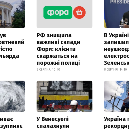
ув
РФ знищила
В Україні
овтневий
важливі склади
залишил
істю
Фори: клієнти
неушкод
ільярда
скаржаться на
електрос
порожні полиці
Зеленсь
8 СЕРПНЯ, 10:40
8 СЕРПНЯ, 14:10
риває
У Венесуелі
Україна
 зупиняє
спалахнули
рекордн