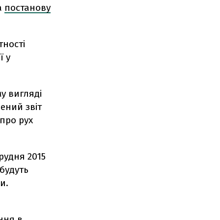
а
постанову
тності
ї у
му вигляді
ений звіт
 про рух
рудня 2015
будуть
и.
з
ння в