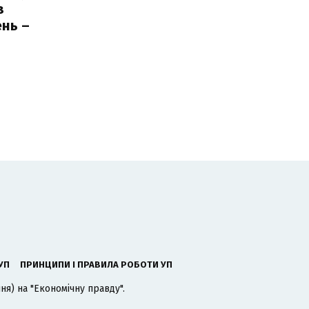
з
нь –
ь
УП
ПРИНЦИПИ І ПРАВИЛА РОБОТИ УП
я) на "Економічну правду".