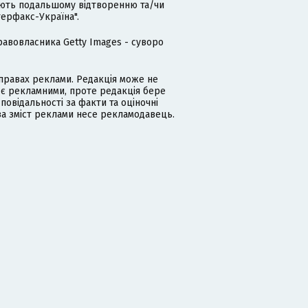
гають подальшому відтворенню та/чи
терфакс-Україна".
равовласника Getty Images - суворо
равах реклами. Редакція може не
 є рекламними, проте редакція бере
дповідальності за факти та оціночні
за зміст реклами несе рекламодавець.