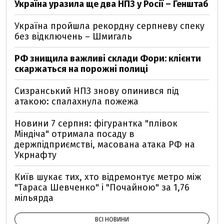
Україна уразила ще два НПЗ у Росії – Генштаб
Україна пройшла рекордну серпневу спеку
без відключень – Шмигаль
РФ знищила важливі склади Фори: клієнти
скаржаться на порожні полиці
Сизранський НПЗ знову опинився під
атакою: спалахнула пожежа
Новини 7 серпня: фігурантка "плівок
Міндіча" отримала посаду в
держпідприємстві, масована атака РФ на
Укрнафту
Київ шукає тих, хто відремонтує метро між
"Тараса Шевченко" і "Почайною" за 1,76
мільярда
ВСІ НОВИНИ