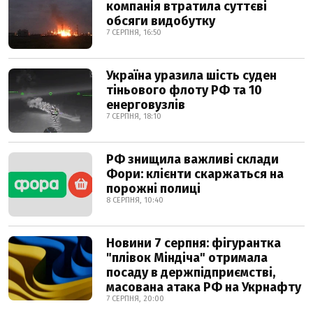
компанія втратила суттєві
обсяги видобутку
7 СЕРПНЯ, 16:50
Україна уразила шість суден
тіньового флоту РФ та 10
енерговузлів
7 СЕРПНЯ, 18:10
РФ знищила важливі склади
Фори: клієнти скаржаться на
порожні полиці
8 СЕРПНЯ, 10:40
Новини 7 серпня: фігурантка
"плівок Міндіча" отримала
посаду в держпідприємстві,
масована атака РФ на Укрнафту
7 СЕРПНЯ, 20:00