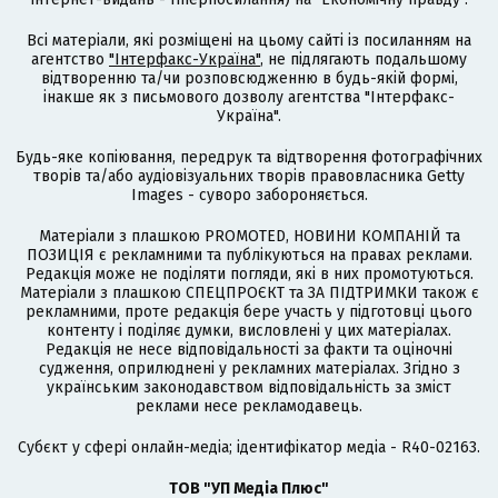
Всі матеріали, які розміщені на цьому сайті із посиланням на
агентство
"Інтерфакс-Україна"
, не підлягають подальшому
відтворенню та/чи розповсюдженню в будь-якій формі,
інакше як з письмового дозволу агентства "Інтерфакс-
Україна".
Будь-яке копіювання, передрук та відтворення фотографічних
творів та/або аудіовізуальних творів правовласника Getty
Images - суворо забороняється.
Матеріали з плашкою PROMOTED, НОВИНИ КОМПАНІЙ та
ПОЗИЦІЯ є рекламними та публікуються на правах реклами.
Редакція може не поділяти погляди, які в них промотуються.
Матеріали з плашкою СПЕЦПРОЄКТ та ЗА ПІДТРИМКИ також є
рекламними, проте редакція бере участь у підготовці цього
контенту і поділяє думки, висловлені у цих матеріалах.
Редакція не несе відповідальності за факти та оціночні
судження, оприлюднені у рекламних матеріалах. Згідно з
українським законодавством відповідальність за зміст
реклами несе рекламодавець.
Cубєкт у сфері онлайн-медіа; ідентифікатор медіа - R40-02163.
ТОВ "УП Медіа Плюс"