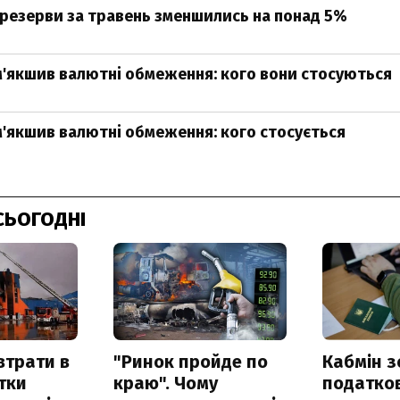
резерви за травень зменшились на понад 5%
'якшив валютні обмеження: кого вони стосуються
'якшив валютні обмеження: кого стосується
СЬОГОДНІ
втрати в
"Ринок пройде по
Кабмін з
итки
краю". Чому
податко