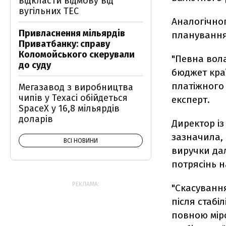
відкласти відмову від
вугільних ТЕС
Аналогічног
Привласнення мільярдів
планування
Приватбанку: справу
Коломойського скерували
"Певна вола
до суду
бюджет краї
платіжного 
Мегазавод з виробництва
чипів у Техасі обійдеться
експерт.
SpaceX у 16,8 мільярдів
доларів
Директор із
зазначила,
ВСІ НОВИНИ
виручки да
потрясінь н
РЕКЛАМА:
"Скасуванн
після стабіл
повною міро