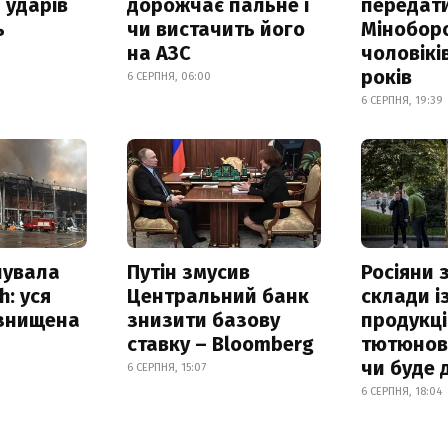
 ударів
дорожчає пальне і
передат
ь
чи вистачить його
Мінобор
на АЗС
чоловікі
років
6 СЕРПНЯ, 06:00
6 СЕРПНЯ, 19:39
нувала
Путін змусив
Росіяни
h: уся
Центральний банк
склади і
 знищена
знизити базову
продукці
ставку – Bloomberg
тютюнови
чи буде 
6 СЕРПНЯ, 15:07
6 СЕРПНЯ, 18:04