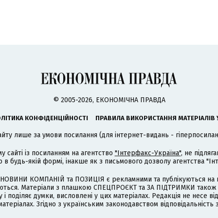
© 2005-2026, ЕКОНОМІЧНА ПРАВДА
ЛІТИКА КОНФІДЕНЦІЙНОСТІ
ПРАВИЛА ВИКОРИСТАННЯ МАТЕРІАЛІВ 
айту лише за умови посилання (для інтернет-видань - гіперпосиланн
му сайті із посиланням на агентство
"Інтерфакс-Україна"
, не підля
 будь-якій формі, інакше як з письмового дозволу агентства "Ін
НОВИНИ КОМПАНІЙ та ПОЗИЦІЯ є рекламними та публікуються на п
туються. Матеріали з плашкою СПЕЦПРОЄКТ та ЗА ПІДТРИМКИ також
 і поділяє думки, висловлені у цих матеріалах. Редакція не несе ві
атеріалах. Згідно з українським законодавством відповідальність 