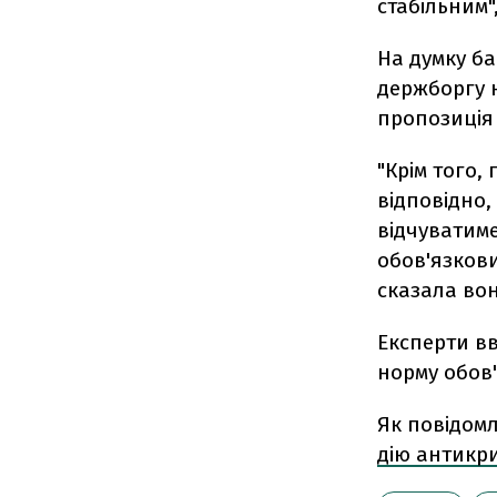
стабільним"
На думку ба
держборгу 
пропозиція 
"Крім того,
відповідно,
відчуватим
обов'язков
сказала вон
Експерти в
норму обов'
Як повідомл
дію антикри