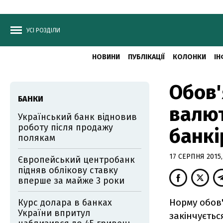
УСІ РОЗДІЛИ
НОВИНИ
ПУБЛІКАЦІЇ
КОЛОНКИ
ІН
Обов'
БАНКИ
валют
Український банк відновив
роботу після продажу
банкі
полякам
17 СЕРПНЯ 2015,
Європейський центробанк
підняв облікову ставку
вперше за майже 3 роки
Норму обов'
Курс долара в банках
України впритул
закінчуєтьс