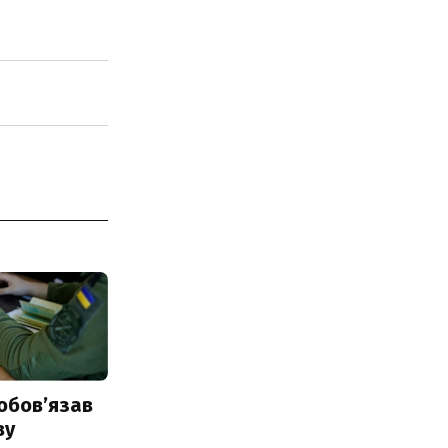
обовʼязав
ву