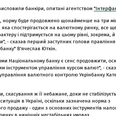
висловили банкіри, опитані агентством
"Інтерфак
у, норму буде продовжено щонайменше на три міс
я, яка спостерігається на валютному ринку, все щ
рактеру і підтримується на цьому рівні, зокрема, й
рми", - сказав перший заступник голови правління
банку" В'ячеслав Юткін.
орми Національному банку є сенс продовжити, ос
м інструментом управління курсом валют", - ска
управління валютного контролю Укрінбанку Кат
ми, скасування ж її небажане, доки не стабілізуєт
ситуація в Україні, оскільки зазначена норма з
ого продажу - один з основних інструментів нап
инку в нинішніх нестабільних умовах.