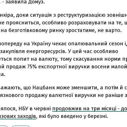
, - заявила Домуз.
нкіра, доки ситуація з реструктуризацією зовніш
не проясниться, особливо розраховувати на те, 
на безготівковому ринку зростатиме, не варто.
 попереду на Україну чекає опалювальний сезон і
 закупівля енергоресурсів. У цей час особливо
еться попит на валюту, тому скасування норми п
ий продаж 75% експортної виручки восени малойм
а.
важають, що Нацбанк може зменшити, а потім й 
язкового продажу валютної виручки не раніше за
ялося, НБУ в червні
продовжив на три місяці - до
зових заходів
, які було введено у березні.