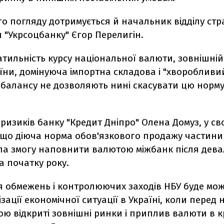
о погляду дотримується й начальник відділу стр
 "Укрсоцбанку" Єгор Перелигін.
тильність курсу національної валюти, зовнішній
ни, домінуюча імпортна складова і "хворобливи
балансу не дозволяють нині скасувати цю норму"
 ризиків банку "Кредит Дніпро" Олена Домуз, у св
 що діюча норма обов'язкового продажу частини
ла змогу наповнити валютою міжбанк після дев
а початку року.
я обмежень і контролюючих заходів НБУ буде мо
ізації економічної ситуації в Україні, коли перед
ю відкриті зовнішні ринки і приплив валюти в к