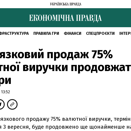
ФРАСТРУКТУРА
ПРАВИЛА ГРИ
ФІНАНСИ
СПЕЦПРОЄКТИ
ІНТЕР
язковий продаж 75%
ної виручки продовжат
ри
 13:52
язкового продажу 75% валютної виручки, термін 
я 3 вересня, буде продовжено ще щонайменше на 