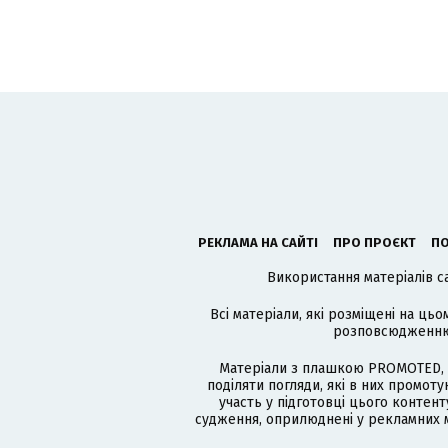
РЕКЛАМА НА САЙТІ
ПРО ПРОЄКТ
ПО
Використання матеріалів с
Всі матеріали, які розміщені на цьо
розповсюдженню в
Матеріали з плашкою PROMOTED, 
поділяти погляди, які в них промо
участь у підготовці цього контенту
судження, оприлюднені у рекламних м