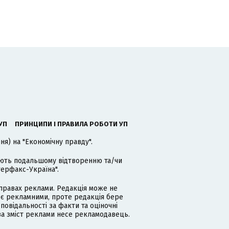
УП
ПРИНЦИПИ І ПРАВИЛА РОБОТИ УП
я) на "Економічну правду".
гають подальшому відтворенню та/чи
терфакс-Україна".
равах реклами. Редакція може не
 є рекламними, проте редакція бере
дповідальності за факти та оціночні
за зміст реклами несе рекламодавець.