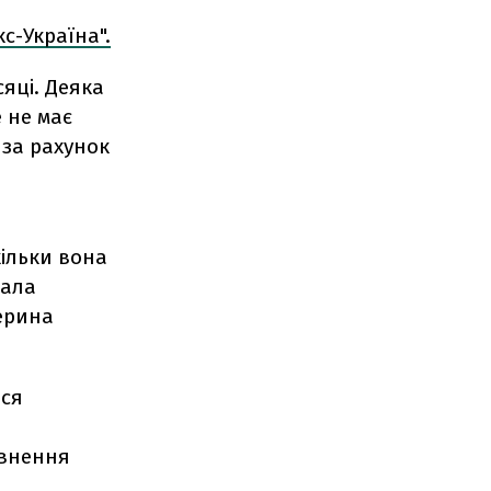
с-Україна".
яці. Деяка
е не має
 за рахунок
кільки вона
зала
ерина
ься
овнення