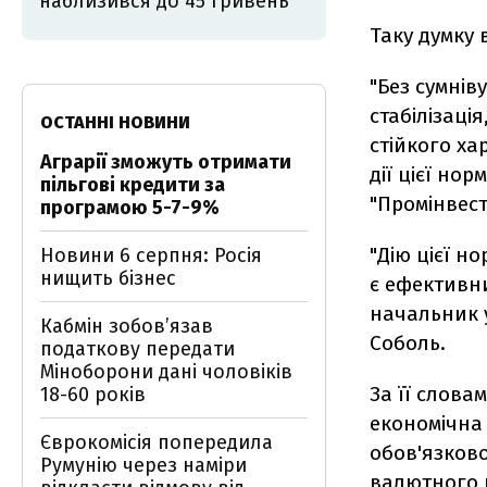
наблизився до 45 гривень
Таку думку 
"Без сумнів
стабілізаці
ОСТАННІ НОВИНИ
стійкого ха
Аграрії зможуть отримати
дії цієї но
пільгові кредити за
"Промінвест
програмою 5-7-9%
"Дію цієї н
Новини 6 серпня: Росія
нищить бізнес
є ефективни
начальник 
Кабмін зобовʼязав
Соболь.
податкову передати
Міноборони дані чоловіків
За її слова
18-60 років
економічна 
Єврокомісія попередила
обов'язков
Румунію через наміри
валютного р