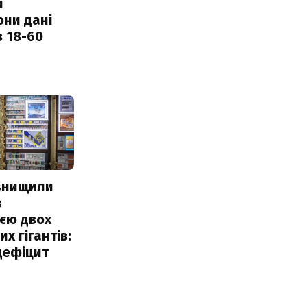
и
они дані
в 18-60
 знищили
з
єю двох
х гігантів:
дефіцит