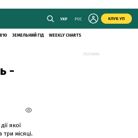
КЛУБ УП
УКР
РОС
В'Ю
ЗЕМЕЛЬНИЙ ГІД
WEEKLY CHARTS
РЕКЛАМА:
ь -
дії якої
три місяці.