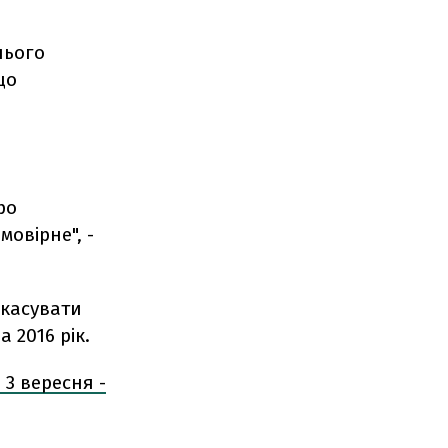
нього
що
,
ро
овірне", -
скасувати
 2016 рік.
 3 вересня -