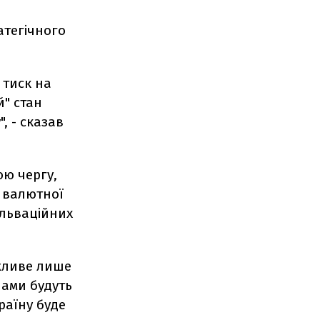
атегічного
 тиск на
й" стан
, - сказав
ою чергу,
 валютної
альваційних
жливе лише
 нами будуть
раїну буде