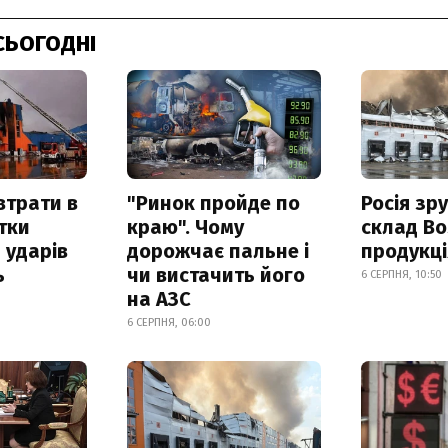
СЬОГОДНІ
втрати в
"Ринок пройде по
Росія зр
итки
краю". Чому
склад Bo
 ударів
дорожчає пальне і
продукц
ь
чи вистачить його
6 СЕРПНЯ, 10:50
на АЗС
6 СЕРПНЯ, 06:00