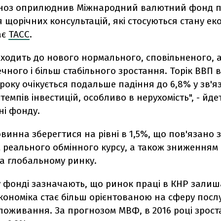
ноз оприлюднив Міжнародний валютний фонд п
щорічних консультацій, які стосуються стану ек
ає
ТАСС
.
еходить до нового нормального, сповільненого, 
чного і більш стабільного зростання. Торік ВВП 
 року очікується подальше падіння до 6,8% у зв'яз
емпів інвестицій, особливо в нерухомість", - йде
ні фонду.
винна зберегтися на рівні в 1,5%, що пов'язано з
 реального обмінного курсу, а також зниженням 
а глобальному ринку.
у фонді зазначають, що ринок праці в КНР залиш
економіка стає більш орієнтованою на сферу посл
споживання. За прогнозом МВФ, в 2016 році зрос