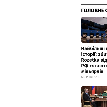
ГОЛОВНЕ 
Найбільші 
історії: зб
Rozetka від
РФ сягают
мільярдів
6 СЕРПНЯ, 12:10