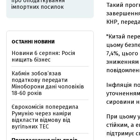
про оподаткування
Такий прог
імпортних посилок
завершення 
КНР, перед
"Китай пер
ОСТАННІ НОВИНИ
цьому безпе
Новини 6 серпня: Росія
7,4%, цього
нищить бізнес
зниженням т
повідомлен
Кабмін зобовʼязав
податкову передати
Інфляція по
Міноборони дані чоловіків
18-60 років
уточненням
сировини н
Єврокомісія попередила
Румунію через наміри
При цьому 
відкласти відмову від
стійким, а 
вугільних ТЕС
підтримує 