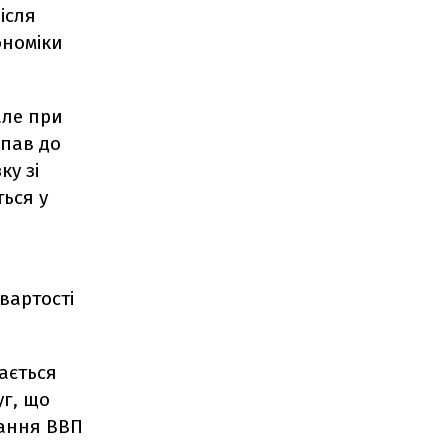
ісля
ономіки
але при
впав до
ку зі
ться у
вартості
ається
уг, що
тання ВВП