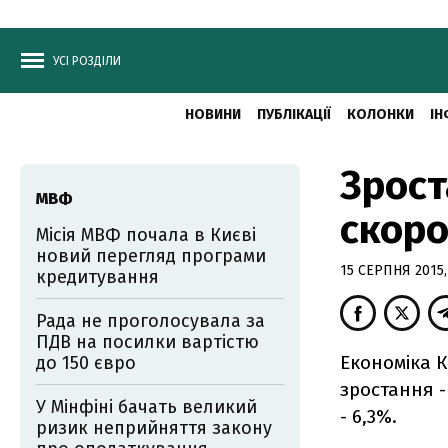
УСІ РОЗДІЛИ
НОВИНИ
ПУБЛІКАЦІЇ
КОЛОНКИ
ІН
Зрос
МВФ
скоро
Місія МВФ почала в Києві
новий перегляд програми
15 СЕРПНЯ 2015,
кредитування
Рада не проголосувала за
ПДВ на посилки вартістю
Економіка К
до 150 євро
зростання -
У Мінфіні бачать великий
- 6,3%.
ризик неприйняття закону