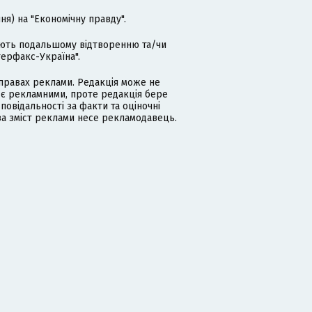
я) на "Економічну правду".
гають подальшому відтворенню та/чи
терфакс-Україна".
равах реклами. Редакція може не
 є рекламними, проте редакція бере
дповідальності за факти та оціночні
за зміст реклами несе рекламодавець.