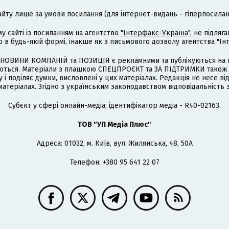
айту лише за умови посилання (для інтернет-видань - гіперпосиланн
му сайті із посиланням на агентство
"Інтерфакс-Україна"
, не підля
 будь-якій формі, інакше як з письмового дозволу агентства "Ін
НОВИНИ КОМПАНІЙ та ПОЗИЦІЯ є рекламними та публікуються на п
туються. Матеріали з плашкою СПЕЦПРОЄКТ та ЗА ПІДТРИМКИ також
 і поділяє думки, висловлені у цих матеріалах. Редакція не несе ві
атеріалах. Згідно з українським законодавством відповідальність 
Cубєкт у сфері онлайн-медіа; ідентифікатор медіа - R40-02163.
ТОВ "УП Медіа Плюс"
Адреса: 01032, м. Київ, вул. Жилянська, 48, 50А
Телефон: +380 95 641 22 07