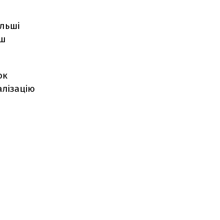
льші
ьш
ок
алізацію