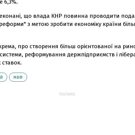
е 6,3%.
реконані, що влада КНР повинна проводити пода
 реформи" з метою зробити економіку країни біл
крема, про створення більш орієнтованої на рин
системи, реформування держпідприємств і лібер
 ставок.
АЙ
МВФ
РЕКЛАМА: