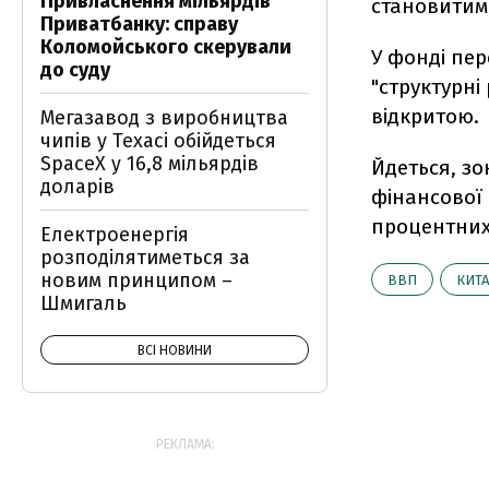
Привласнення мільярдів
становитим
Приватбанку: справу
Коломойського скерували
У фонді пе
до суду
"структурні
відкритою.
Мегазавод з виробництва
чипів у Техасі обійдеться
SpaceX у 16,8 мільярдів
Йдеться, зо
доларів
фінансової 
процентних
Електроенергія
розподілятиметься за
новим принципом –
ВВП
КИТ
Шмигаль
ВСІ НОВИНИ
РЕКЛАМА: