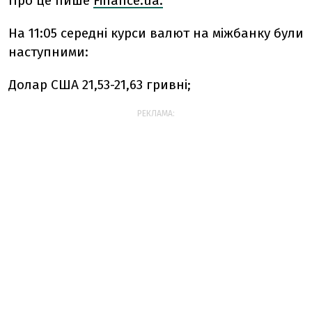
Про це пише
Finanсe.ua.
На 11:05 середні курси валют на міжбанку були
наступними:
Долар США 21,53-21,63 гривні;
РЕКЛАМА: