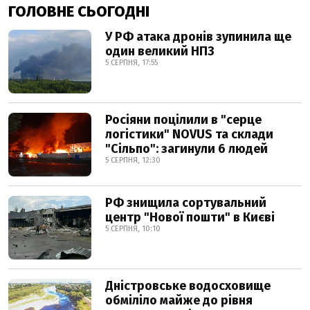
ГОЛОВНЕ СЬОГОДНІ
У РФ атака дронів зупинила ще
один великий НПЗ
5 СЕРПНЯ, 17:55
Росіяни поцілили в "серце
логістики" NOVUS та склади
"Сільпо": загинули 6 людей
5 СЕРПНЯ, 12:30
РФ знищила сортувальний
центр "Нової пошти" в Києві
5 СЕРПНЯ, 10:10
Дністровське водосховище
обміліло майже до рівня