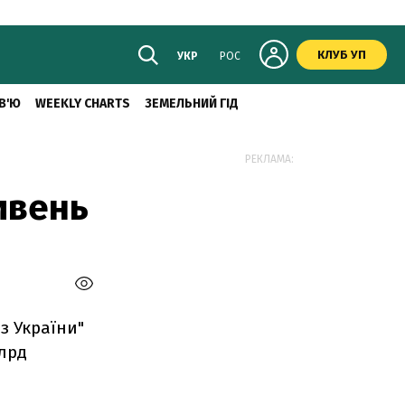
КЛУБ УП
УКР
РОС
В'Ю
WEEKLY CHARTS
ЗЕМЕЛЬНИЙ ГІД
РЕКЛАМА:
ивень
з України"
лрд