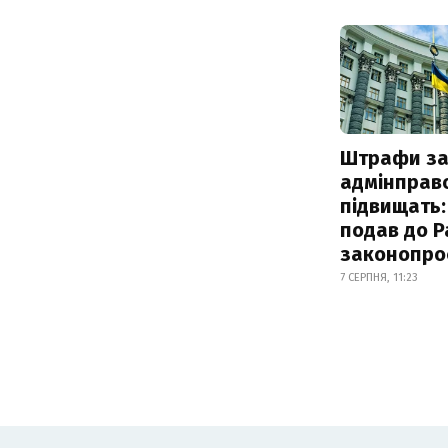
Штрафи з
адмінправ
підвищать:
подав до Р
законопро
7 СЕРПНЯ, 11:23