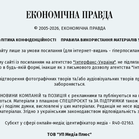
© 2005-2026, ЕКОНОМІЧНА ПРАВДА
ЛІТИКА КОНФІДЕНЦІЙНОСТІ
ПРАВИЛА ВИКОРИСТАННЯ МАТЕРІАЛІВ 
айту лише за умови посилання (для інтернет-видань - гіперпосиланн
му сайті із посиланням на агентство
"Інтерфакс-Україна"
, не підля
 будь-якій формі, інакше як з письмового дозволу агентства "Ін
відтворення фотографічних творів та/або аудіовізуальних творів п
забороняється.
НОВИНИ КОМПАНІЙ та ПОЗИЦІЯ є рекламними та публікуються на п
туються. Матеріали з плашкою СПЕЦПРОЄКТ та ЗА ПІДТРИМКИ також
 і поділяє думки, висловлені у цих матеріалах. Редакція не несе ві
атеріалах. Згідно з українським законодавством відповідальність 
Cубєкт у сфері онлайн-медіа; ідентифікатор медіа - R40-02163.
ТОВ "УП Медіа Плюс"