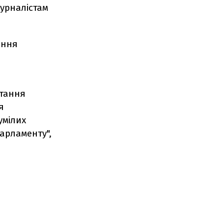
урналістам
ання
итання
я
умілих
парламенту",