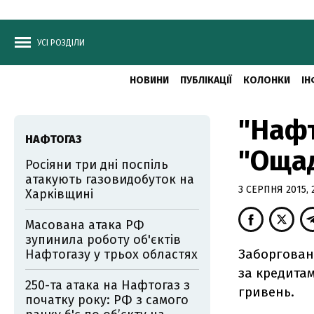
УСІ РОЗДІЛИ
НОВИНИ
ПУБЛІКАЦІЇ
КОЛОНКИ
ІН
"Нафт
НАФТОГАЗ
"Ощад
Росіяни три дні поспіль
атакують газовидобуток на
3 СЕРПНЯ 2015, 
Харківщині
Масована атака РФ
зупинила роботу об'єктів
Заборговані
Нафтогазу у трьох областях
за кредита
250-та атака на Нафтогаз з
гривень.
початку року: РФ з самого