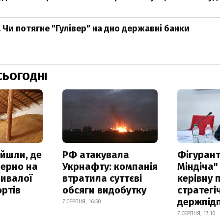
 Чи потягне "Гулівер" на дно державні банки
СЬОГОДНІ
айшли, де
РФ атакувала
Фігурант
зерно на
Укрнафту: компанія
Міндіча"
ривалої
втратила суттєві
керівну 
ртів
обсяги видобутку
стратегі
держпід
7 СЕРПНЯ, 16:50
7 СЕРПНЯ, 17:10