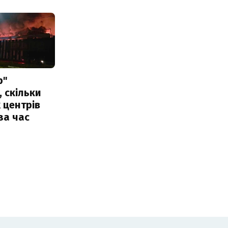
р"
, скільки
 центрів
за час