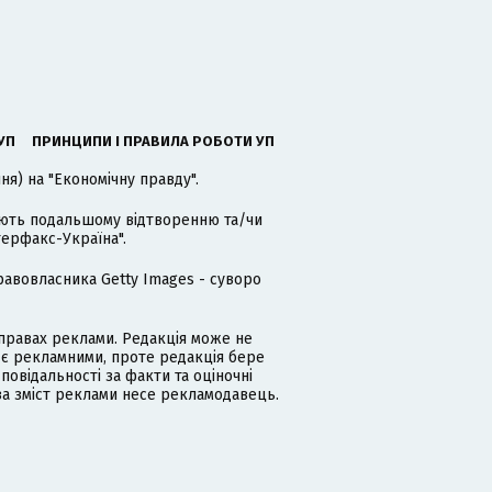
УП
ПРИНЦИПИ І ПРАВИЛА РОБОТИ УП
я) на "Економічну правду".
гають подальшому відтворенню та/чи
терфакс-Україна".
равовласника Getty Images - суворо
равах реклами. Редакція може не
 є рекламними, проте редакція бере
дповідальності за факти та оціночні
за зміст реклами несе рекламодавець.