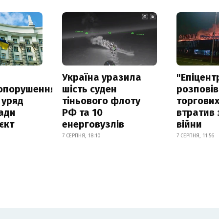
а
Україна уразила
"Епіцент
опорушення
шість суден
розповів
 уряд
тіньового флоту
торгових
ади
РФ та 10
втратив 
єкт
енерговузлів
війни
7 СЕРПНЯ, 18:10
7 СЕРПНЯ, 11:56