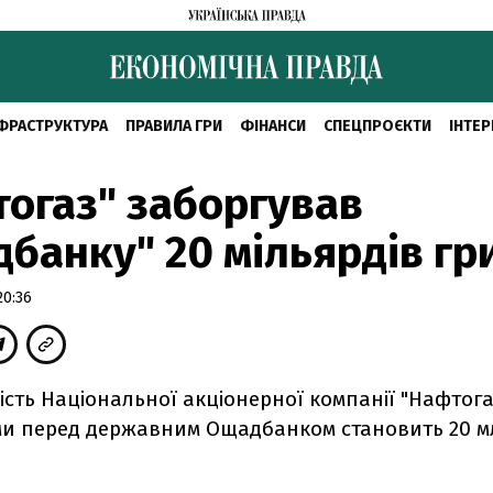
ФРАСТРУКТУРА
ПРАВИЛА ГРИ
ФІНАНСИ
СПЕЦПРОЄКТИ
ІНТЕР
огаз" заборгував
банку" 20 мільярдів гр
20:36
сть Національної акціонерної компанії "Нафтога
ми перед державним Ощадбанком становить 20 м