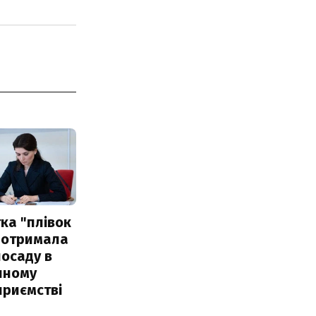
ка "плівок
 отримала
посаду в
чному
приємстві