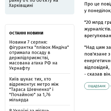
ранку б'є по об’єкту на
Про це пов
Харківщині
у понеділок
"20 млрд гр
журналістів
ОСТАННІ НОВИНИ
врегулюван
Новини 7 серпня:
"Над цим за
фігурантка "плівок Міндіча"
отримала посаду в
пов'язане 
держпідприємстві,
енергетично
масована атака РФ на
відповідей,
Укрнафту
- сказав він
Київ шукає тих, хто
відремонтує метро між
ОЩАДБАНК
"Тараса Шевченко" і
"Почайною" за 1,76
мільярда
В Україні за місяць