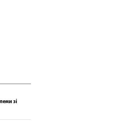
леми зі