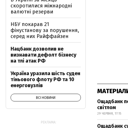
скоротилися міжнародні
валютні резерви
НБУ покарав 21
фінустанову за порушення,
серед них Райффайзен
Нацбанк дозволив не
визнавати дефолт бізнесу
на тлі атак РФ
Україна уразила шість суден
тіньового флоту РФ та 10
енерговузлів
МАТЕРІАЛ
ВСІ НОВИНИ
Ощадбанк по
світлом
29 ЧЕРВНЯ, 17:15
РЕКЛАМА:
Ощадбанк су