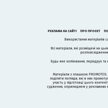
РЕКЛАМА НА САЙТІ
ПРО ПРОЄКТ
ПО
Використання матеріалів с
Всі матеріали, які розміщені на цьо
розповсюдженню в
Будь-яке копіювання, передрук та 
Матеріали з плашкою PROMOTED, 
поділяти погляди, які в них промо
участь у підготовці цього контенту
судження, оприлюднені у рекламних м