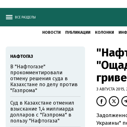
ВСЕ РАЗДЕЛЫ
НОВОСТИ
ПУБЛИКАЦИИ
КОЛОНКИ
ИНФ
"Нафт
НАФТОГАЗ
"Оща
В "Нафтогазе"
прокомментировали
грив
отмену решения суда в
Казахстане по делу против
3 АВГУСТА 2015, 
"Газпрома"
Суд в Казахстане отменил
взыскание 1,4 миллиарда
долларов с "Газпрома" в
Задолженно
пользу "Нафтогаза"
Украины" п