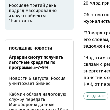
20 млрд гри
Россияне третий день
подряд массированно
Об этом со
атакуют объекты
"Нафтогаза"
журналиста
"20 млрд гр
его словам
задолженно
ПОСЛЕДНИЕ НОВОСТИ
Аграрии смогут получить
"Над этим с
льготные кредиты по
связан с р
программе 5-7-9%
энергетиче
понятных о
Новости 6 августа: Россия
уничтожает бизнес
НАК, от пар
Кабмин обязал налоговую
ОЩАДБАНК
службу передать
Минобороны данные
мужчин в возрасте от 18 до