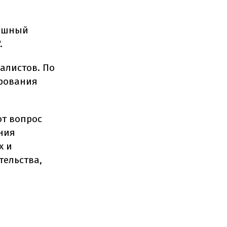
Пышный
.
налистов. По
ирования
от вопрос
ния
х и
тельства,