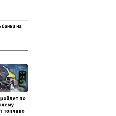
д
 банки на
пройдет по
очему
т топливо