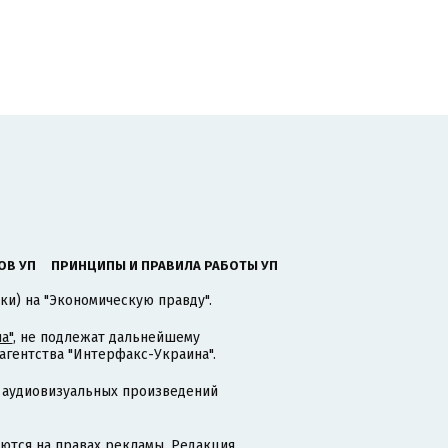
ОВ УП
ПРИНЦИПЫ И ПРАВИЛА РАБОТЫ УП
ки) на "Экономическую правду".
а"
, не подлежат дальнейшему
гентства "Интерфакс-Украина".
 аудиовизуальных произведений
тся на правах рекламы. Редакция