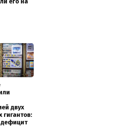
 ли его на
е
или
с
ией двух
 гигантов:
и дефицит