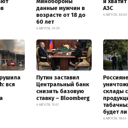
ают
Минобороны
и хватит
ов
данные мужчин в
АЗС
возрасте от 18 до
6 АВГУСТА, 06:00
60 лет
6 АВГУСТА, 19:39
зрушила
Путин заставил
Россиян
h: вся
Центральный банк
уничтож
снизить базовую
склады 
а
ставку – Bloomberg
продукц
табачных
6 АВГУСТА, 15:07
будет л
6 АВГУСТА, 18:04