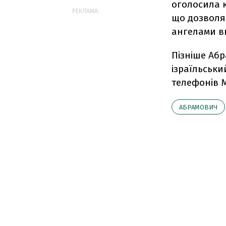
оголосила 
РЕКЛАМА:
що дозволя
ангелами в
Пізніше Абр
ізраїльськи
телефонів M
АБРАМОВИЧ