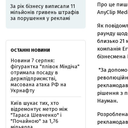
Про це пи
За рік бізнесу виписали 11
AnyClip Medi
мільйонів гривень штрафів
за порушення у рекламі
Як повідомл
раунду щодо
близько 21 
компанія Er
ОСТАННІ НОВИНИ
бізнесмена
Новини 7 серпня:
фігурантка "плівок Міндіча"
"За допомо
отримала посаду в
революційн
держпідприємстві,
масована атака РФ на
рекламодав
Укрнафту
рішення з п
Науман.
Київ шукає тих, хто
відремонтує метро між
Розроблена 
"Тараса Шевченко" і
"Почайною" за 1,76
рекламодавц
мільярда