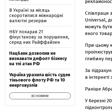
рекламоносі
В Україні за місяць
Співпраця з
скоротилися міжнародні
Universal, 
валютні резерви
можуть бут
НБУ покарав 21
якого товар
фінустанову за порушення,
серед них Райффайзен
При цьому 
проілюстру
Нацбанк дозволив не
визнавати дефолт бізнесу
глибину пер
на тлі атак РФ
За підрахун
Україна уразила шість суден
в інтернеті
тіньового флоту РФ та 10
енерговузлів
Раніше Абра
ВСІ НОВИНИ
У березні 2
підконтрол