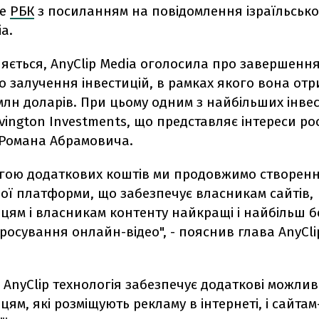
ше
РБК
з посиланням на повідомлення ізраїльсько
a.
яється, AnyClip Media оголосила про завершенн
 залучення інвестицій, в рамках якого вона от
млн доларів. При цьому одним з найбільших інвес
vington Investments, що представляє інтереси ро
 Романа Абрамовича.
гою додаткових коштів ми продовжимо створен
ої платформи, що забезпечує власникам сайтів,
цям і власникам контенту найкращі і найбільш б
росування онлайн-відео", - пояснив глава AnyCl
AnyClip технологія забезпечує додаткові можлив
ям, які розміщують рекламу в інтернеті, і сайтам