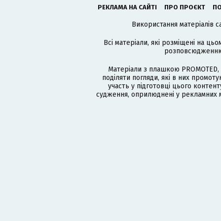
РЕКЛАМА НА САЙТІ
ПРО ПРОЄКТ
ПО
Використання матеріалів с
Всі матеріали, які розміщені на цьо
розповсюдженню в
Матеріали з плашкою PROMOTED, 
поділяти погляди, які в них промо
участь у підготовці цього контенту
судження, оприлюднені у рекламних м