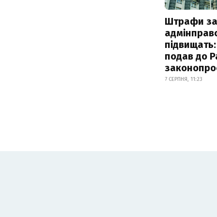
Штрафи з
адмінправ
підвищать:
подав до Р
законопро
7 СЕРПНЯ, 11:23