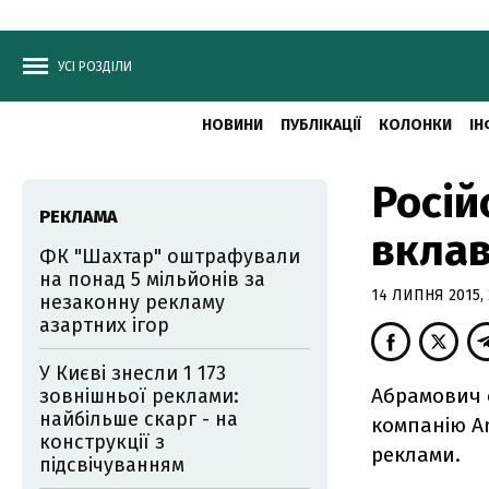
УСІ РОЗДІЛИ
НОВИНИ
ПУБЛІКАЦІЇ
КОЛОНКИ
ІН
Росій
РЕКЛАМА
вклав
ФК "Шахтар" оштрафували
на понад 5 мільйонів за
14 ЛИПНЯ 2015, 
незаконну рекламу
азартних ігор
У Києві знесли 1 173
Абрамович о
зовнішньої реклами:
найбільше скарг - на
компанію An
конструкції з
реклами.
підсвічуванням