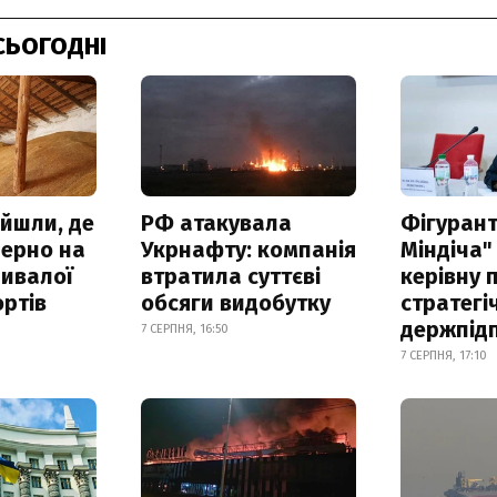
СЬОГОДНІ
айшли, де
РФ атакувала
Фігурант
зерно на
Укрнафту: компанія
Міндіча"
ривалої
втратила суттєві
керівну 
ртів
обсяги видобутку
стратегі
держпід
7 СЕРПНЯ, 16:50
7 СЕРПНЯ, 17:10