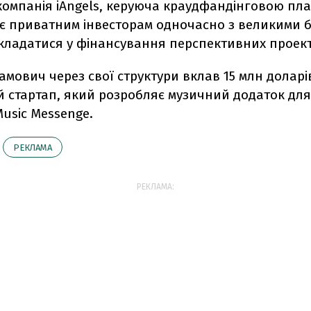
компанія iAngels, керуюча краудфандінговою пл
є приватним інвесторам одночасно з великими б
кладатися у фінансування перспективних проект
амович через свої структури вклав 15 млн доларі
й стартап, який розробляє музичний додаток для
usic Messenge.
РЕКЛАМА
РЕКЛАМА: