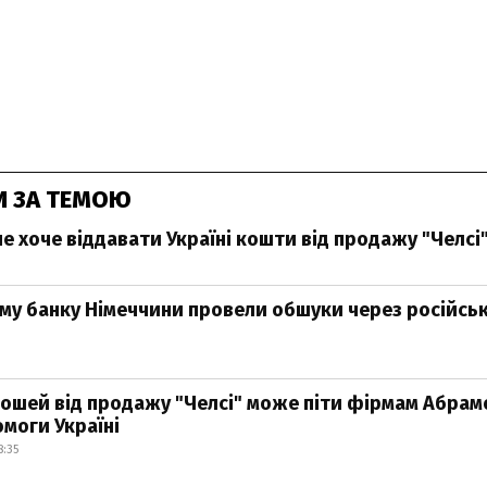
И ЗА ТЕМОЮ
е хоче віддавати Україні кошти від продажу "Челсі
му банку Німеччини провели обшуки через російсь
ошей від продажу "Челсі" може піти фірмам Абра
омоги Україні
8:35