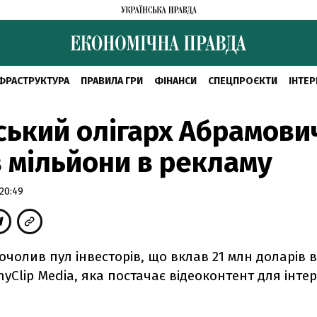
ФРАСТРУКТУРА
ПРАВИЛА ГРИ
ФІНАНСИ
СПЕЦПРОЄКТИ
ІНТЕР
ський олігарх Абрамови
 мільйони в рекламу
20:49
чолив пул інвесторів, що вклав 21 млн доларів в
yClip Media, яка постачає відеоконтент для інте