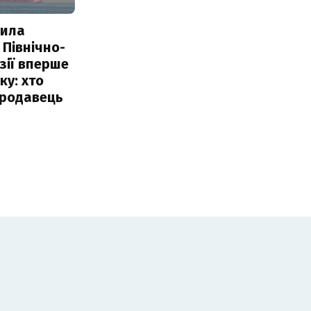
пила
 Північно-
Азії вперше
ку: хто
продавець