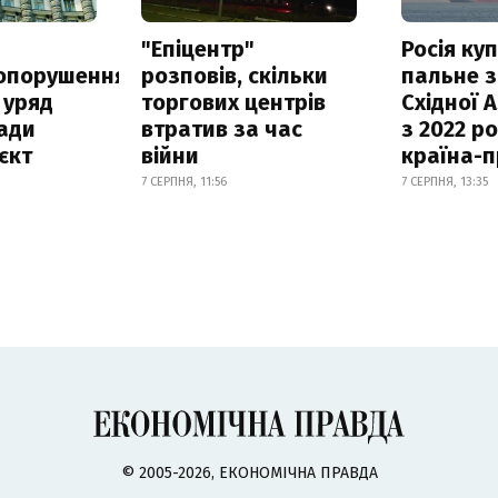
а
"Епіцентр"
Росія ку
опорушення
розповів, скільки
пальне з
 уряд
торгових центрів
Східної 
ади
втратив за час
з 2022 ро
єкт
війни
країна-
7 СЕРПНЯ, 11:56
7 СЕРПНЯ, 13:35
© 2005-2026, ЕКОНОМІЧНА ПРАВДА