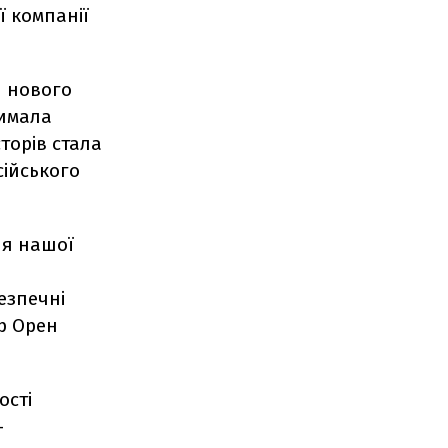
ї компанії
я нового
римала
торів стала
сійського
ня нашої
езпечні
ip Орен
ості
-