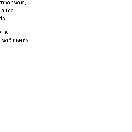
атформою,
ізнес-
ів.
в в
 мобільних