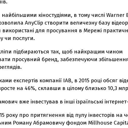
їв.
 найбільшими кіностудіями, в тому числі Warner B
дозволила AnyClip створити величезну базу відеор
и використані для просування в Мережі практичн
у чи послуги.
кліпи підбираються так, щоб найкращим чином
вати просувний бренд, забезпечуючи збільшення
еглядів.
ками експертів компанії IAB, в 2015 році обсяг в
 зросте на 46%, склавши в цілому близько 10,3 млр
мович вже інвестував в інші ізраїльські інтернет
015 року про притягнення від пулу інвесторів на ч
ьним Роману Абрамовичу фондом Millhouse Capit