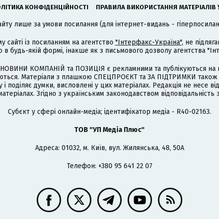
ЛІТИКА КОНФІДЕНЦІЙНОСТІ
ПРАВИЛА ВИКОРИСТАННЯ МАТЕРІАЛІВ 
айту лише за умови посилання (для інтернет-видань - гіперпосиланн
му сайті із посиланням на агентство
"Інтерфакс-Україна"
, не підля
 будь-якій формі, інакше як з письмового дозволу агентства "Ін
НОВИНИ КОМПАНІЙ та ПОЗИЦІЯ є рекламними та публікуються на п
туються. Матеріали з плашкою СПЕЦПРОЄКТ та ЗА ПІДТРИМКИ також
 і поділяє думки, висловлені у цих матеріалах. Редакція не несе ві
атеріалах. Згідно з українським законодавством відповідальність 
Cубєкт у сфері онлайн-медіа; ідентифікатор медіа - R40-02163.
ТОВ "УП Медіа Плюс"
Адреса: 01032, м. Київ, вул. Жилянська, 48, 50А
Телефон: +380 95 641 22 07