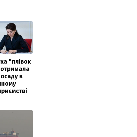
ка "плівок
 отримала
посаду в
чному
приємстві