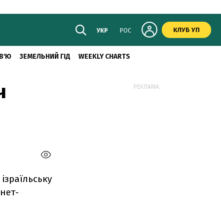
КЛУБ УП
УКР
РОС
В'Ю
ЗЕМЕЛЬНИЙ ГІД
WEEKLY CHARTS
ч
РЕКЛАМА:
 ізраїльську
рнет-