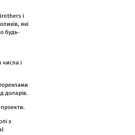
rothers і
оликів, які
о будь-
 числа і
ідеореклами
д доларів.
-проекти.
олі з
al