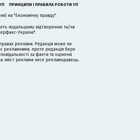
УП
ПРИНЦИПИ І ПРАВИЛА РОБОТИ УП
я) на "Економічну правду".
гають подальшому відтворенню та/чи
терфакс-Україна".
равах реклами. Редакція може не
 є рекламними, проте редакція бере
дповідальності за факти та оціночні
за зміст реклами несе рекламодавець.