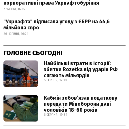
корпоративні права Укрнафтобуріння
7 ЛИПНЯ, 16:35
"Укрнафта" підписала угоду з ЄБРР на 44,6
мільйона євро
26 ЧЕРВНЯ, 16:24
ГОЛОВНЕ СЬОГОДНІ
Найбільші втрати в історії:
збитки Rozetka від ударів РФ
сягають мільярдів
6 СЕРПНЯ, 12:10
Кабмін зобовʼязав податкову
передати Міноборони дані
чоловіків 18-60 років
6 СЕРПНЯ, 19:39