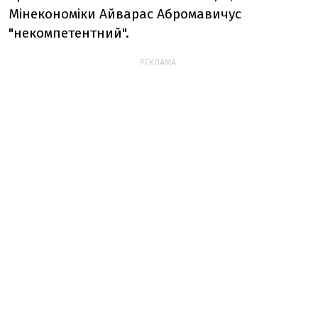
Мінекономіки Айварас Абромавичус
"некомпетентний".
РЕКЛАМА: