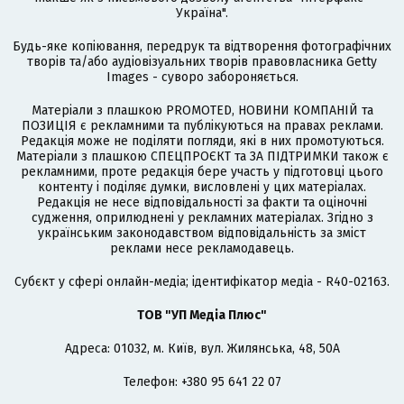
Україна".
Будь-яке копіювання, передрук та відтворення фотографічних
творів та/або аудіовізуальних творів правовласника Getty
Images - суворо забороняється.
Матеріали з плашкою PROMOTED, НОВИНИ КОМПАНІЙ та
ПОЗИЦІЯ є рекламними та публікуються на правах реклами.
Редакція може не поділяти погляди, які в них промотуються.
Матеріали з плашкою СПЕЦПРОЄКТ та ЗА ПІДТРИМКИ також є
рекламними, проте редакція бере участь у підготовці цього
контенту і поділяє думки, висловлені у цих матеріалах.
Редакція не несе відповідальності за факти та оціночні
судження, оприлюднені у рекламних матеріалах. Згідно з
українським законодавством відповідальність за зміст
реклами несе рекламодавець.
Cубєкт у сфері онлайн-медіа; ідентифікатор медіа - R40-02163.
ТОВ "УП Медіа Плюс"
Адреса: 01032, м. Київ, вул. Жилянська, 48, 50А
Телефон: +380 95 641 22 07