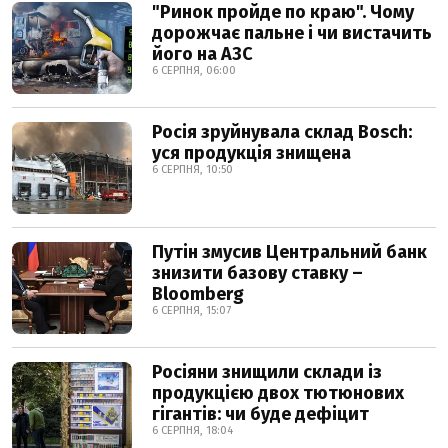
"Ринок пройде по краю". Чому
дорожчає пальне і чи вистачить
його на АЗС
6 СЕРПНЯ, 06:00
Росія зруйнувала склад Bosch:
уся продукція знищена
6 СЕРПНЯ, 10:50
Путін змусив Центральний банк
знизити базову ставку –
Bloomberg
6 СЕРПНЯ, 15:07
Росіяни знищили склади із
продукцією двох тютюнових
гігантів: чи буде дефіцит
6 СЕРПНЯ, 18:04