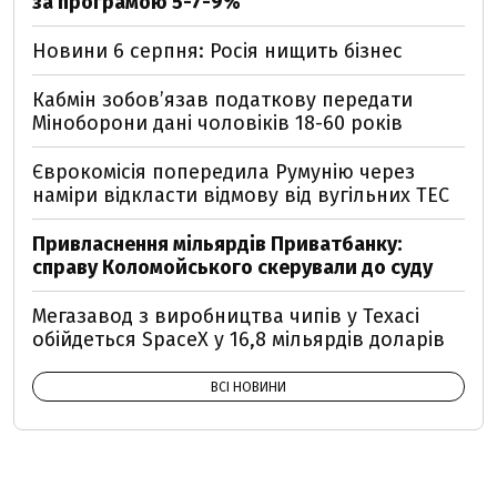
за програмою 5-7-9%
Новини 6 серпня: Росія нищить бізнес
Кабмін зобовʼязав податкову передати
Міноборони дані чоловіків 18-60 років
Єврокомісія попередила Румунію через
наміри відкласти відмову від вугільних ТЕС
Привласнення мільярдів Приватбанку:
справу Коломойського скерували до суду
Мегазавод з виробництва чипів у Техасі
обійдеться SpaceX у 16,8 мільярдів доларів
ВСІ НОВИНИ