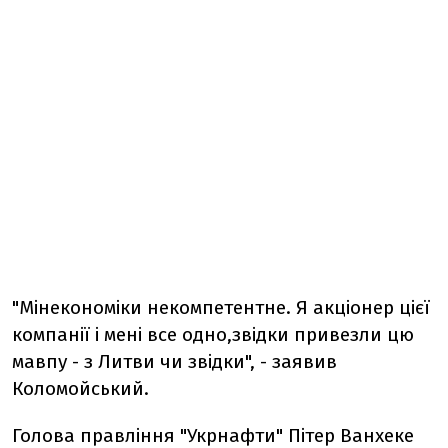
"Мінекономіки некомпетентне. Я акціонер цієї
компанії і мені все одно,звідки привезли цю
мавпу - з Литви чи звідки", - заявив
Коломойський.
Голова правління "Укрнафти" Пітер Ванхеке