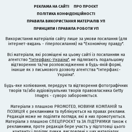
РЕКЛАМА НА САЙТІ
ПРО ПРОЄКТ
ПОЛІТИКА КОНФІДЕНЦІЙНОСТІ
ПРАВИЛА ВИКОРИСТАННЯ МАТЕРІАЛІВ УП
ПРИНЦИПИ І ПРАВИЛА РОБОТИ УП
Використання матеріалів сайту лише за умови посилання (для
інтернет-видань - гіперпосилання) на "Економічну правду".
Всі матеріали, які розміщені на цьому сайті із посиланням на
агентство
"Інтерфакс-Україна"
, не підлягають подальшому
відтворенню та/чи розповсюдженню в будь-якій формі,
інакше як з письмового дозволу агентства "Інтерфакс-
Україна".
Будь-яке копіювання, передрук та відтворення фотографічних
творів та/або аудіовізуальних творів правовласника Getty
Images - суворо забороняється.
Матеріали з плашкою PROMOTED, НОВИНИ КОМПАНІЙ та
ПОЗИЦІЯ є рекламними та публікуються на правах реклами.
Редакція може не поділяти погляди, які в них промотуються.
Матеріали з плашкою СПЕЦПРОЄКТ та ЗА ПІДТРИМКИ також є
рекламними, проте редакція бере участь у підготовці цього
контенту і поділяє думки, висловлені у цих матеріалах.