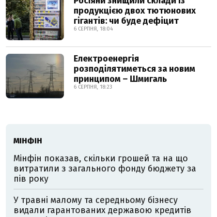
Росіяни знищили склади із
продукцією двох тютюнових
гігантів: чи буде дефіцит
6 СЕРПНЯ, 18:04
Електроенергія
розподілятиметься за новим
принципом – Шмигаль
6 СЕРПНЯ, 18:23
МІНФІН
Мінфін показав, скільки грошей та на що
витратили з загального фонду бюджету за
пів року
У травні малому та середньому бізнесу
видали гарантованих державою кредитів