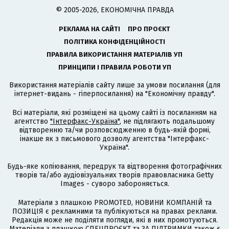
© 2005-2026, ЕКОНОМІЧНА ПРАВДА
РЕКЛАМА НА САЙТІ
ПРО ПРОЄКТ
ПОЛІТИКА КОНФІДЕНЦІЙНОСТІ
ПРАВИЛА ВИКОРИСТАННЯ МАТЕРІАЛІВ УП
ПРИНЦИПИ І ПРАВИЛА РОБОТИ УП
Використання матеріалів сайту лише за умови посилання (для
інтернет-видань - гіперпосилання) на "Економічну правду".
Всі матеріали, які розміщені на цьому сайті із посиланням на
агентство
"Інтерфакс-Україна"
, не підлягають подальшому
відтворенню та/чи розповсюдженню в будь-якій формі,
інакше як з письмового дозволу агентства "Інтерфакс-
Україна".
Будь-яке копіювання, передрук та відтворення фотографічних
творів та/або аудіовізуальних творів правовласника Getty
Images - суворо забороняється.
Матеріали з плашкою PROMOTED, НОВИНИ КОМПАНІЙ та
ПОЗИЦІЯ є рекламними та публікуються на правах реклами.
Редакція може не поділяти погляди, які в них промотуються.
Матеріали з плашкою СПЕЦПРОЄКТ та ЗА ПІДТРИМКИ також є