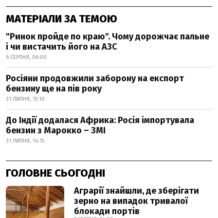
МАТЕРІАЛИ ЗА ТЕМОЮ
"Ринок пройде по краю". Чому дорожчає пальне
і чи вистачить його на АЗС
6 СЕРПНЯ, 06:00
Росіяни продовжили заборону на експорт
бензину ще на пів року
31 ЛИПНЯ, 15:10
До Індії додалася Африка: Росія імпортувала
бензин з Марокко – ЗМІ
31 ЛИПНЯ, 14:15
ГОЛОВНЕ СЬОГОДНІ
Аграрії знайшли, де зберігати
зерно на випадок тривалої
блокади портів