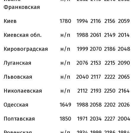
Франковская
Киев
1780
1994
2116
2156
2059
Киевская обл.
н/п
1988
2061
2149
2014
Кировоградская
н/п
1999
2070
2186
2048
Луганская
н/п
2076
2153
2215
2090
Львовская
н/п
2040
2117
2222
2065
Николаевская
н/п
2112
2193
2250
2164
Одесская
1649
1988
2058
2202
2026
Полтавская
1850
1971
2034
2227
2004
Ровенская
н/п
1934
1999
2186
1984