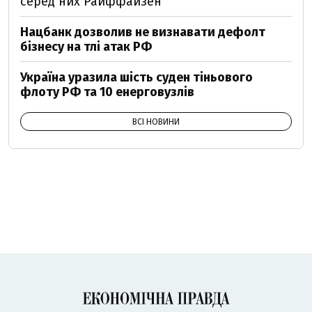
серед них Райффайзен
Нацбанк дозволив не визнавати дефолт
бізнесу на тлі атак РФ
Україна уразила шість суден тіньового
флоту РФ та 10 енерговузлів
ВСІ НОВИНИ