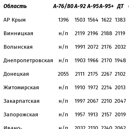
Область
А-76/80
А-92
А-95
А-95+
ДТ
АР Крым
1396
1503
1564
1622
1383
Винницкая
н/п
2119
2196
2188
2119
Волынская
н/п
1991
2072
2176
2032
Днепропетровская
н/п
1903
1966
2170
1948
Донецкая
2055
2111
2175
2267
2102
Житомирская
н/п
1910
1972
2214
2013
Закарпатская
н/п
1997
2067
2210
2047
Запорожская
н/п
1957
1913
2157
2019
Ивано-
н/п
2032
2110
2240
2062