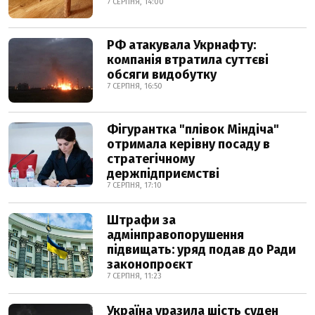
7 СЕРПНЯ, 14:00
РФ атакувала Укрнафту:
компанія втратила суттєві
обсяги видобутку
7 СЕРПНЯ, 16:50
Фігурантка "плівок Міндіча"
отримала керівну посаду в
стратегічному
держпідприємстві
7 СЕРПНЯ, 17:10
Штрафи за
адмінправопорушення
підвищать: уряд подав до Ради
законопроєкт
7 СЕРПНЯ, 11:23
Україна уразила шість суден