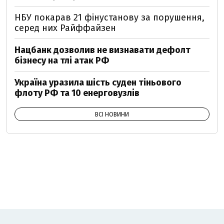
НБУ покарав 21 фінустанову за порушення,
серед них Райффайзен
Нацбанк дозволив не визнавати дефолт
бізнесу на тлі атак РФ
Україна уразила шість суден тіньового
флоту РФ та 10 енерговузлів
ВСІ НОВИНИ