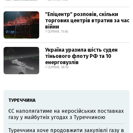
"Епіцентр" розповів, скільки
торгових центрів втратив за час
війни
7 СЕРПНЯ, 11:56
Україна уразила шість суден
тіньового флоту РФ та 10
енерговузлів
7 СЕРПНЯ, 18:10
ТУРЕЧЧИНА
ЄС наполягатиме на неросійських поставках
газу у майбутніх угодах з Туреччиною
Туреччина хоче продовжити закупівлі газу в