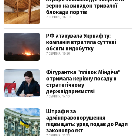
зерно на випадок тривалої
блокади портів
7 СЕРПНЯ, 14:00
РФ атакувала Укрнафту:
компанія втратила суттєві
обсяги видобутку
7 СЕРПНЯ, 16:50
Фігурантка "плівок Міндіча"
отримала керівну посаду в
стратегічному
держпідприємстві
7 СЕРПНЯ, 17:10
Штрафи за
адмінправопорушення
підвищать: уряд подав до Ради
законопроєкт
7 СЕРПНЯ, 11:23