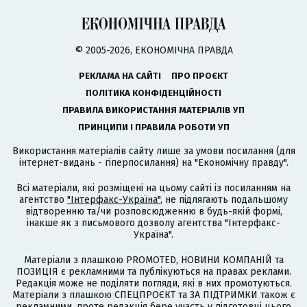
© 2005-2026, ЕКОНОМІЧНА ПРАВДА
РЕКЛАМА НА САЙТІ
ПРО ПРОЄКТ
ПОЛІТИКА КОНФІДЕНЦІЙНОСТІ
ПРАВИЛА ВИКОРИСТАННЯ МАТЕРІАЛІВ УП
ПРИНЦИПИ І ПРАВИЛА РОБОТИ УП
Використання матеріалів сайту лише за умови посилання (для
інтернет-видань - гіперпосилання) на "Економічну правду".
Всі матеріали, які розміщені на цьому сайті із посиланням на
агентство
"Інтерфакс-Україна"
, не підлягають подальшому
відтворенню та/чи розповсюдженню в будь-якій формі,
інакше як з письмового дозволу агентства "Інтерфакс-
Україна".
Матеріали з плашкою PROMOTED, НОВИНИ КОМПАНІЙ та
ПОЗИЦІЯ є рекламними та публікуються на правах реклами.
Редакція може не поділяти погляди, які в них промотуються.
Матеріали з плашкою СПЕЦПРОЄКТ та ЗА ПІДТРИМКИ також є
рекламними, проте редакція бере участь у підготовці цього