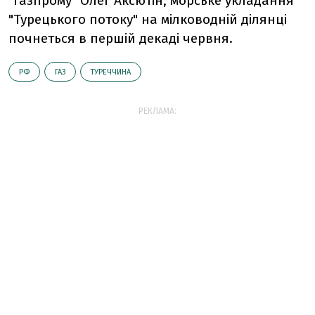
"Газпрому" Олег Аксютін, морське укладання
"Турецького потоку" на мілководній ділянці
почнеться в першій декаді червня.
РФ
ГАЗ
ТУРЕЧЧИНА
РЕКЛАМА: