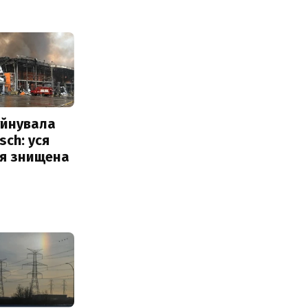
уйнувала
sch: уся
ія знищена