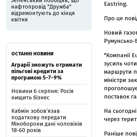
Зеленський пообіцяв, що
Eastring.
нафтопровід "Дружба"
відремонтують до кінця
Про це пов
квітня
Новий газо
Румунсько-Б
ОСТАННІ НОВИНИ
"Компанії E
зусиль чот
Аграрії зможуть отримати
пільгові кредити за
маршрути по
програмою 5-7-9%
міністри за
проголошує 
Новини 6 серпня: Росія
поставок газ
нищить бізнес
На сьогодні
Кабмін зобовʼязав
податкову передати
через терит
Міноборони дані чоловіків
18-60 років
Раніше пові