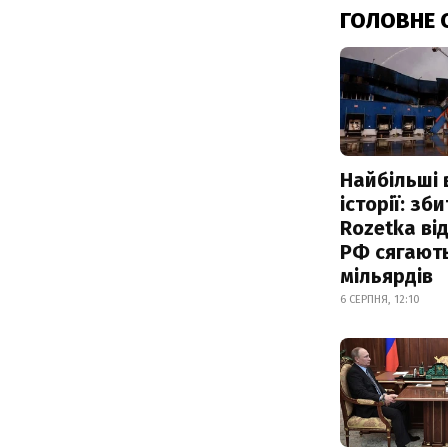
ГОЛОВНЕ 
Найбільші 
історії: зб
Rozetka від
РФ сягают
мільярдів
6 СЕРПНЯ, 12:10