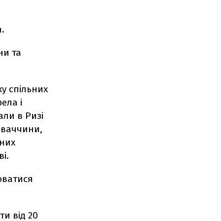
.
ни та
ку спільних
ела і
али в Ризі
ловаччини,
чних
ві.
юватися
ти від 20