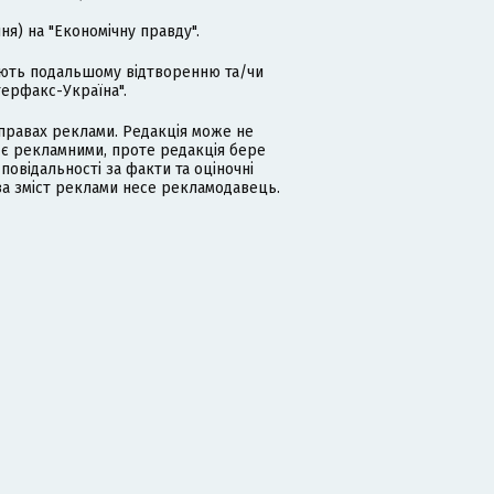
я) на "Економічну правду".
гають подальшому відтворенню та/чи
терфакс-Україна".
равах реклами. Редакція може не
 є рекламними, проте редакція бере
дповідальності за факти та оціночні
за зміст реклами несе рекламодавець.