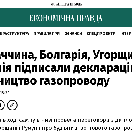
ФРАСТРУКТУРА
ПРАВИЛА ГРИ
ФІНАНСИ
СПЕЦПРОЄКТИ
ІНТЕР
ччина, Болгарія, Угорщи
ія підписали декларац
ництво газопроводу
19:24
в ході саміту в Ризі провела переговори з дипл
горщині і Румунії про будівництво нового газопро