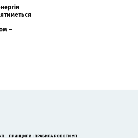
нергія
лятиметься
м
ом –
ь
УП
ПРИНЦИПИ І ПРАВИЛА РОБОТИ УП