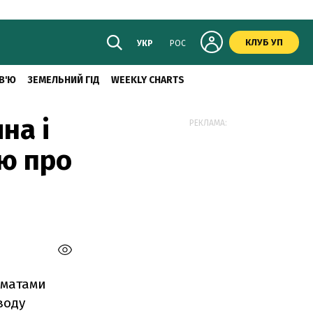
КЛУБ УП
УКР
РОС
В'Ю
ЗЕМЕЛЬНИЙ ГІД
WEEKLY CHARTS
на і
РЕКЛАМА:
ію про
оматами
воду