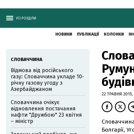
УСІ РОЗДІЛИ
НОВИНИ
ПУБЛІКАЦІЇ
КОЛОНКИ
ІН
Слова
СЛОВАЧЧИНА
Румун
Відмова від російського
газу: Словаччина укладе 10-
будів
річну газову угоду з
Азербайджаном
22 ТРАВНЯ 2015, 
Словаччина очікує
відновлення постачання
нафти "Дружбою" 23 квітня
– міністр
Словаччина 
Болгарії, У