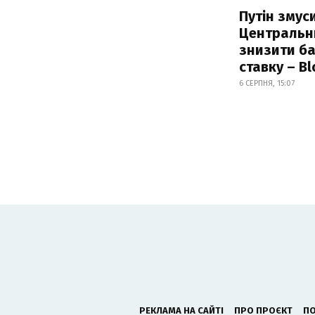
Путін змус
Центральн
знизити б
ставку – B
6 СЕРПНЯ, 15:07
РЕКЛАМА НА САЙТІ
ПРО ПРОЄКТ
ПО