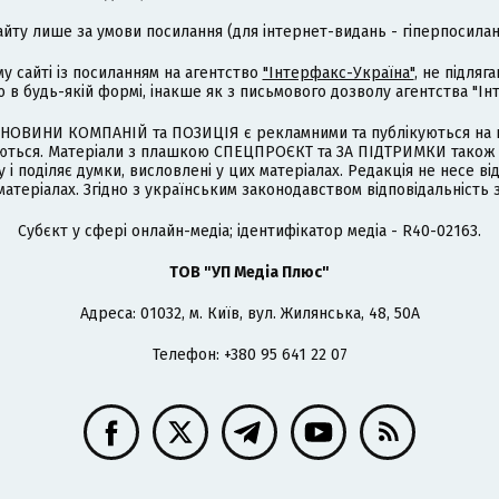
айту лише за умови посилання (для інтернет-видань - гіперпосиланн
му сайті із посиланням на агентство
"Інтерфакс-Україна"
, не підля
 будь-якій формі, інакше як з письмового дозволу агентства "Ін
НОВИНИ КОМПАНІЙ та ПОЗИЦІЯ є рекламними та публікуються на п
туються. Матеріали з плашкою СПЕЦПРОЄКТ та ЗА ПІДТРИМКИ також
 і поділяє думки, висловлені у цих матеріалах. Редакція не несе ві
атеріалах. Згідно з українським законодавством відповідальність 
Cубєкт у сфері онлайн-медіа; ідентифікатор медіа - R40-02163.
ТОВ "УП Медіа Плюс"
Адреса: 01032, м. Київ, вул. Жилянська, 48, 50А
Телефон: +380 95 641 22 07