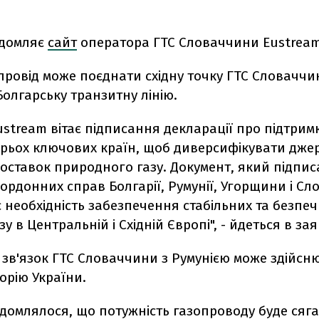
ідомляє
сайт
оператора ГТС Словаччини Eustream
провід може поєднати східну точку ГТС Словаччи
олгарську транзитну лінію.
ustream вітає підписання декларації про підтрим
ирьох ключових країн, щоб диверсифікувати джер
ставок природного газу. Документ, який підпис
кордонних справ Болгарії, Румунії, Угорщини і С
необхідність забезпечення стабільних та безпе
у в Центральній і Східній Європі", - йдеться в зая
 зв'язок ГТС Словаччини з Румунією може здійсн
орію України.
домлялося, що потужність газопроводу буде сяга