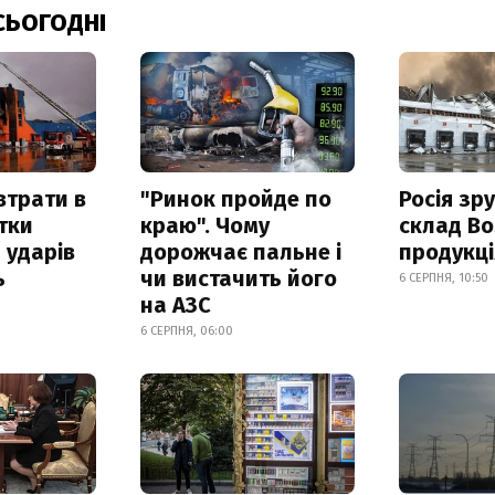
СЬОГОДНІ
втрати в
"Ринок пройде по
Росія зр
итки
краю". Чому
склад Bo
 ударів
дорожчає пальне і
продукц
ь
чи вистачить його
6 СЕРПНЯ, 10:50
на АЗС
6 СЕРПНЯ, 06:00