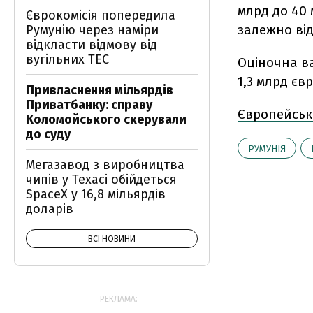
млрд до 40 
Єврокомісія попередила
залежно від 
Румунію через наміри
відкласти відмову від
вугільних ТЕС
Оціночна ва
1,3 млрд єв
Привласнення мільярдів
Приватбанку: справу
Європейськ
Коломойського скерували
до суду
РУМУНІЯ
Мегазавод з виробництва
чипів у Техасі обійдеться
SpaceX у 16,8 мільярдів
доларів
ВСІ НОВИНИ
РЕКЛАМА: