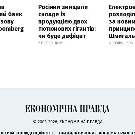
ив
Росіяни знищили
Електрое
ий банк
склади із
розподі
азову
продукцією двох
за нови
loomberg
тютюнових гігантів:
принцип
чи буде дефіцит
Шмигал
6 СЕРПНЯ, 18:04
6 СЕРПНЯ, 18:23
© 2005-2026, ЕКОНОМІЧНА ПРАВДА
ЛІТИКА КОНФІДЕНЦІЙНОСТІ
ПРАВИЛА ВИКОРИСТАННЯ МАТЕРІАЛІВ 