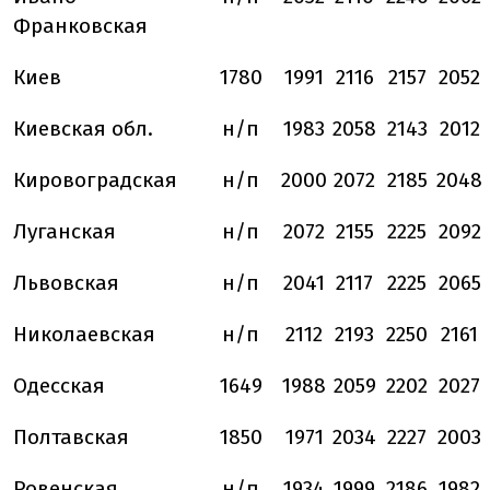
Франковская
Киев
1780
1991
2116
2157
2052
Киевская обл.
н/п
1983
2058
2143
2012
Кировоградская
н/п
2000
2072
2185
2048
Луганская
н/п
2072
2155
2225
2092
Львовская
н/п
2041
2117
2225
2065
Николаевская
н/п
2112
2193
2250
2161
Одесская
1649
1988
2059
2202
2027
Полтавская
1850
1971
2034
2227
2003
Ровенская
н/п
1934
1999
2186
1982