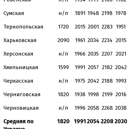
Сумская
н/п
1891
1948
2198
1978
Тернопольская
1720
2015
2001
2283
1951
Харьковская
2090
1961
2034
2234
2015
Херсонская
н/п
1966
2035
2207
2021
Хмельницкая
1599
1991
2057
2182
2042
Черкасская
н/п
1975
2042
2188
1993
Черниговская
1820
1938
1998
2199
2016
Черновицкая
н/п
1996
2058
2268
2038
Средняя по
1820
1991
2054
2208
2030