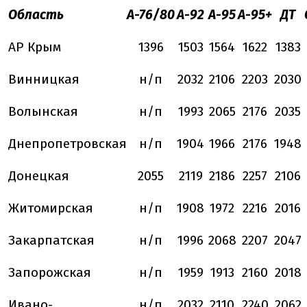
Область
А-76/80
А-92
А-95
А-95+
ДТ
АР Крым
1396
1503
1564
1622
1383
Винницкая
н/п
2032
2106
2203
2030
Волынская
н/п
1993
2065
2176
2035
Днепропетровская
н/п
1904
1966
2176
1948
Донецкая
2055
2119
2186
2257
2106
Житомирская
н/п
1908
1972
2216
2016
Закарпатская
н/п
1996
2068
2207
2047
Запорожская
н/п
1959
1913
2160
2018
Ивано-
н/п
2032
2110
2240
2062