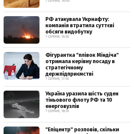
7 СЕРПНЯ, 14:00
РФ атакувала Укрнафту:
компанія втратила суттєві
обсяги видобутку
7 СЕРПНЯ, 16:50
Фігурантка "плівок Міндіча"
отримала керівну посаду в
стратегічному
держпідприємстві
7 СЕРПНЯ, 17:10
Україна уразила шість суден
тіньового флоту РФ та 10
енерговузлів
7 СЕРПНЯ, 18:10
"Епіцентр" розповів, скільки