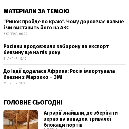
МАТЕРІАЛИ ЗА ТЕМОЮ
"Ринок пройде по краю". Чому дорожчає пальне
і чи вистачить його на АЗС
6 СЕРПНЯ, 06:00
Росіяни продовжили заборону на експорт
бензину ще на пів року
31 ЛИПНЯ, 15:10
До Індії додалася Африка: Росія імпортувала
бензин з Марокко – ЗМІ
31 ЛИПНЯ, 14:15
ГОЛОВНЕ СЬОГОДНІ
Аграрії знайшли, де зберігати
зерно на випадок тривалої
блокади портів