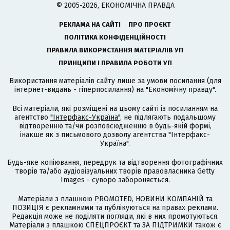
© 2005-2026, ЕКОНОМІЧНА ПРАВДА
РЕКЛАМА НА САЙТІ
ПРО ПРОЄКТ
ПОЛІТИКА КОНФІДЕНЦІЙНОСТІ
ПРАВИЛА ВИКОРИСТАННЯ МАТЕРІАЛІВ УП
ПРИНЦИПИ І ПРАВИЛА РОБОТИ УП
Використання матеріалів сайту лише за умови посилання (для
інтернет-видань - гіперпосилання) на "Економічну правду".
Всі матеріали, які розміщені на цьому сайті із посиланням на
агентство
"Інтерфакс-Україна"
, не підлягають подальшому
відтворенню та/чи розповсюдженню в будь-якій формі,
інакше як з письмового дозволу агентства "Інтерфакс-
Україна".
Будь-яке копіювання, передрук та відтворення фотографічних
творів та/або аудіовізуальних творів правовласника Getty
Images - суворо забороняється.
Матеріали з плашкою PROMOTED, НОВИНИ КОМПАНІЙ та
ПОЗИЦІЯ є рекламними та публікуються на правах реклами.
Редакція може не поділяти погляди, які в них промотуються.
Матеріали з плашкою СПЕЦПРОЄКТ та ЗА ПІДТРИМКИ також є