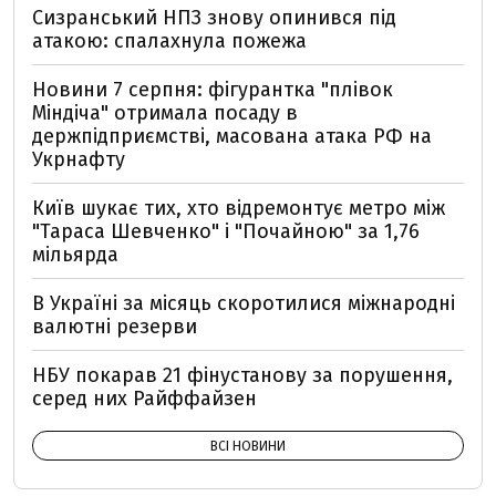
Сизранський НПЗ знову опинився під
атакою: спалахнула пожежа
Новини 7 серпня: фігурантка "плівок
Міндіча" отримала посаду в
держпідприємстві, масована атака РФ на
Укрнафту
Київ шукає тих, хто відремонтує метро між
"Тараса Шевченко" і "Почайною" за 1,76
мільярда
В Україні за місяць скоротилися міжнародні
валютні резерви
НБУ покарав 21 фінустанову за порушення,
серед них Райффайзен
ВСІ НОВИНИ