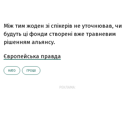
Між тим жоден зі спікерів не уточнював, чи
будуть ці фонди створені вже травневим
рішенням альянсу.
Європейська правда
НАТО
ГРОШІ
РЕКЛАМА: