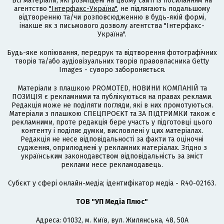
Всі матеріали, які розміщені на цьому сайті із посиланням на
агентство
"Інтерфакс-Україна"
, не підлягають подальшому
відтворенню та/чи розповсюдженню в будь-якій формі,
інакше як з письмового дозволу агентства "Інтерфакс-
Україна".
Будь-яке копіювання, передрук та відтворення фотографічних
творів та/або аудіовізуальних творів правовласника Getty
Images - суворо забороняється.
Матеріали з плашкою PROMOTED, НОВИНИ КОМПАНІЙ та
ПОЗИЦІЯ є рекламними та публікуються на правах реклами.
Редакція може не поділяти погляди, які в них промотуються.
Матеріали з плашкою СПЕЦПРОЄКТ та ЗА ПІДТРИМКИ також є
рекламними, проте редакція бере участь у підготовці цього
контенту і поділяє думки, висловлені у цих матеріалах.
Редакція не несе відповідальності за факти та оціночні
судження, оприлюднені у рекламних матеріалах. Згідно з
українським законодавством відповідальність за зміст
реклами несе рекламодавець.
Cубєкт у сфері онлайн-медіа; ідентифікатор медіа - R40-02163.
ТОВ "УП Медіа Плюс"
Адреса: 01032, м. Київ, вул. Жилянська, 48, 50А