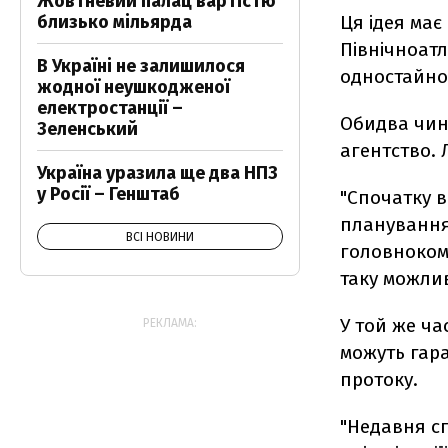
Жовтневий палац вартістю
Ця ідея має
близько мільярда
Північноат
В Україні не залишилося
одностайної
жодної неушкодженої
електростанції –
Обидва чин
Зеленський
агентство. 
Україна уразила ще два НПЗ
у Росії – Генштаб
"Спочатку в
планування
ВСІ НОВИНИ
головноком
таку можлив
У той же ча
РЕКЛАМА:
можуть гар
протоку.
"Недавня с