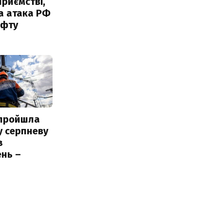
риємстві,
а атака РФ
афту
 пройшла
у серпневу
з
нь –
ь