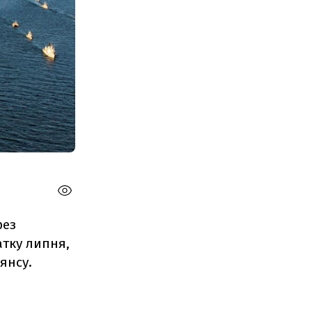
рез
атку липня,
янсу.