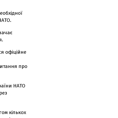
еобхідної
НАТО.
начає
я.
ся офіційне
питання про
країни НАТО
рез
ом кількох