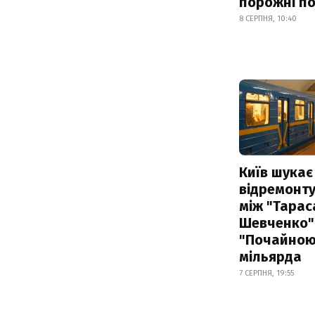
порожні по
8 СЕРПНЯ, 10:40
Київ шукає 
відремонту
між "Тарас
Шевченко" 
"Почайною"
мільярда
7 СЕРПНЯ, 19:55