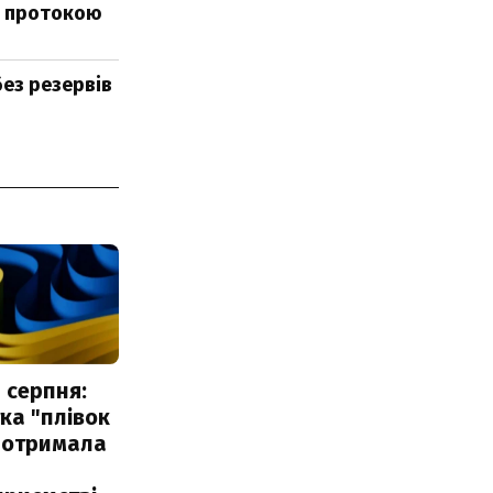
ад протокою
без резервів
 серпня:
ка "плівок
 отримала