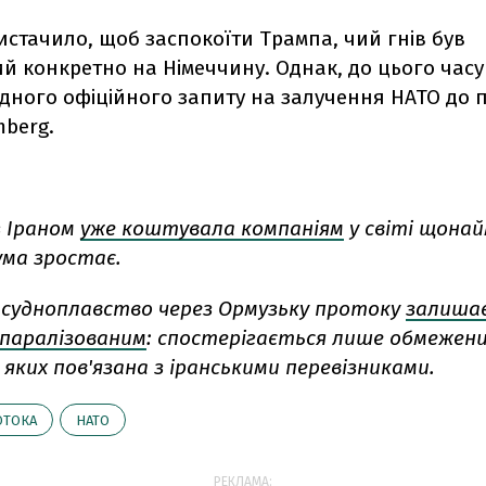
истачило, щоб заспокоїти Трампа, чий гнів був
й конкретно на Німеччину. Однак, до цього час
ного офіційного запиту на залучення НАТО до п
mberg.
з Іраном
уже коштувала компаніям
у світі щона
сума зростає.
 судноплавство через Ормузьку протоку
залиша
паралізованим
: спостерігається лише обмежений
 яких пов'язана з іранськими перевізниками.
ОТОКА
НАТО
РЕКЛАМА: