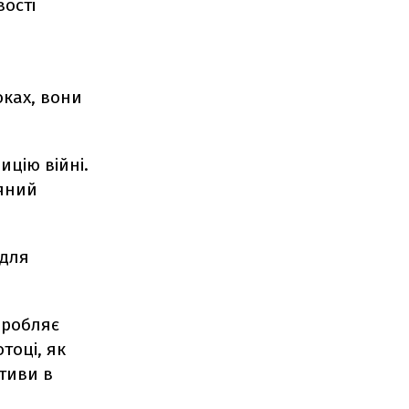
вості
оках, вони
ицію війні.
ряний
 для
зробляє
тоці, як
ктиви в