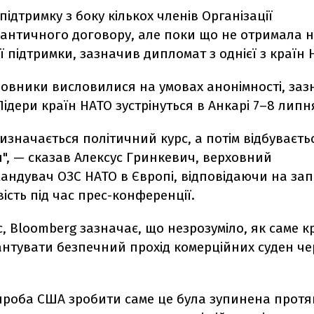
 підтримку з боку кількох членів Організації
лантичного договору, але поки що не отримала н
 підтримки, зазначив дипломат з однієї з країн 
овники висловилися на умовах анонімності, заз
Лідери країн НАТО зустрінуться в Анкарі 7–8 липн
изначається політичний курс, а потім відбуваєть
", — сказав Алексус Гринкевич, верховний
андувач ОЗС НАТО в Європі, відповідаючи на за
ість під час прес-конференції.
с, Bloomberg зазначає, що незрозуміло, як саме 
антувати безпечний прохід комерційних суден че
проба США зробити саме це була зупинена протяг