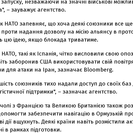
її запуску, незважаючи на значні військові можли
, – зауважує агентство.
к НАТО запевняє, що хоча деякі союзники все ще
проти надання дозволу на місію альянсу в прот
ь цю ідею, якщо блокада триватиме.
 НАТО, такі як Іспанія, чітко висловили свою опоз
іть заборонив США використовувати свій повіт
ази для атаки на Іран, зазначає Bloomberg.
шість союзників тихо надали доступ до своїх баз
істичної підтримки", – зазначає агентство.
 чолі з Францією та Великою Британією також ро
опомогти забезпечити навігацію в Ормузькій про
ві дії вщухнуть. Деякі країни навіть розмістили а
і в рамках підготовки.