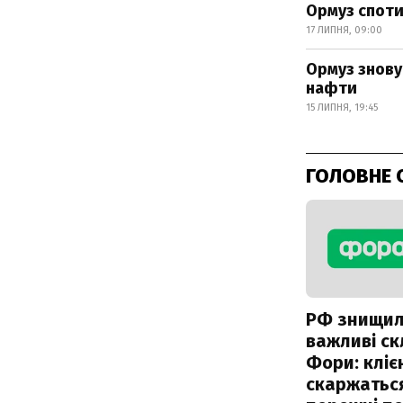
Ормуз споти
17 ЛИПНЯ, 09:00
Ормуз знову
нафти
15 ЛИПНЯ, 19:45
ГОЛОВНЕ 
РФ знищи
важливі с
Фори: кліє
скаржатьс