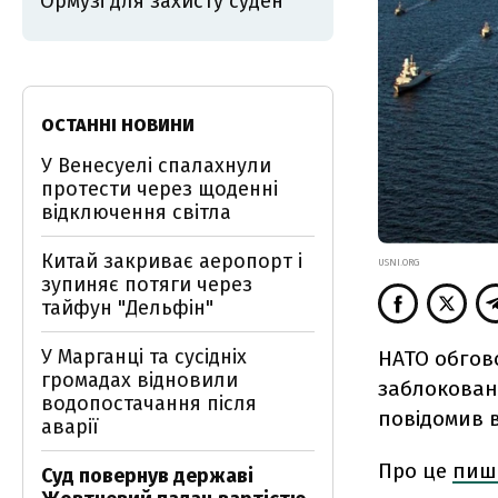
Ормузі для захисту суден
ОСТАННІ НОВИНИ
У Венесуелі спалахнули
протести через щоденні
відключення світла
Китай закриває аеропорт і
USNI.ORG
зупиняє потяги через
тайфун "Дельфін"
У Марганці та сусідніх
НАТО обгово
громадах відновили
заблоковану
водопостачання після
повідомив 
аварії
Про це
пиш
Суд повернув державі