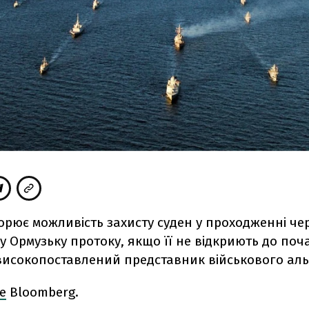
рює можливість захисту суден у проходженні че
 Ормузьку протоку, якщо її не відкриють до поч
високопоставлений представник військового аль
е
Bloomberg.