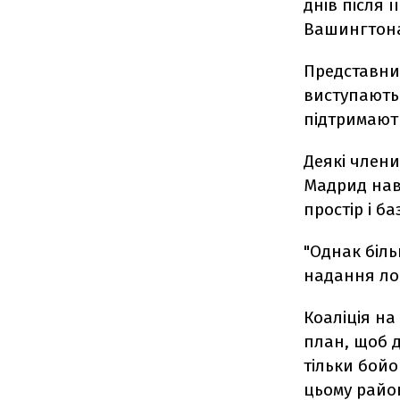
днів після 
Вашингтона"
Представни
виступають 
підтримают
Деякі члени
Мадрид нав
простір і б
"Однак біль
надання лог
Коаліція на
план, щоб д
тільки бойо
цьому район