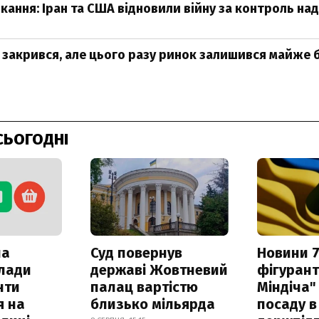
кання: Іран та США відновили війну за контроль н
 закрився, але цього разу ринок залишився майже 
СЬОГОДНІ
ла
Суд повернув
Новини 7
клади
державі Жовтневий
фігурант
нти
палац вартістю
Міндіча"
я на
близько мільярда
посаду в