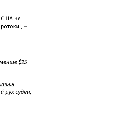
у США не
ротоки", –
йменше $25
ється
 рух суден,