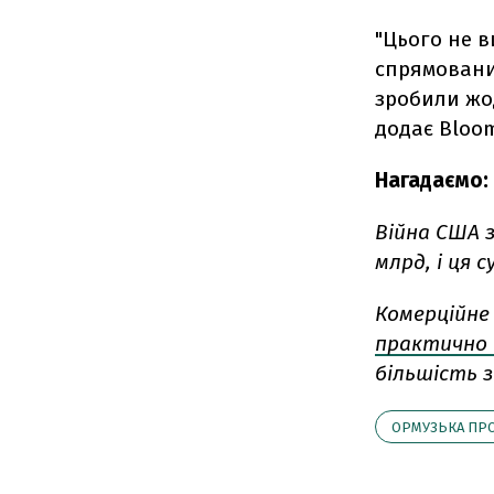
"Цього не в
спрямовани
зробили жод
додає Bloo
Нагадаємо:
Війна США 
млрд, і ця 
Комерційне
практично 
більшість з
ОРМУЗЬКА ПР