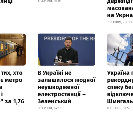
лиці
держпідп
8 СЕРПНЯ, 15:15
масован
на Укрн
7 СЕРПНЯ, 20:00
тих, хто
В Україні не
Україна
є метро
залишилося жодної
рекордн
а
неушкодженої
спеку бе
і
електростанції –
відключе
 за 1,76
Зеленський
Шмигал
8 СЕРПНЯ, 14:10
8 СЕРПНЯ, 11:50