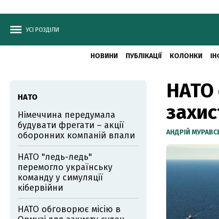
УСІ РОЗДІЛИ
НОВИНИ
ПУБЛІКАЦІЇ
КОЛОНКИ
ІН
НАТО 
НАТО
захис
Німеччина передумала
будувати фрегати – акції
АНДРІЙ МУРАВ
оборонних компаній впали
НАТО "ледь-ледь"
перемогло українську
команду у симуляції
кібервійни
НАТО обговорює місію в