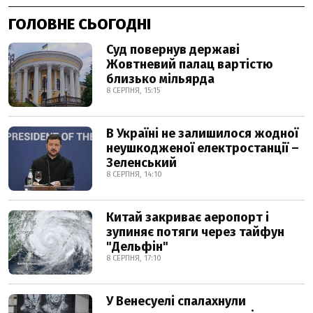
ГОЛОВНЕ СЬОГОДНІ
Суд повернув державі
Жовтневий палац вартістю
близько мільярда
8 СЕРПНЯ, 15:15
В Україні не залишилося жодної
неушкодженої електростанції –
Зеленський
8 СЕРПНЯ, 14:10
Китай закриває аеропорт і
зупиняє потяги через тайфун
"Дельфін"
8 СЕРПНЯ, 17:10
У Венесуелі спалахнули