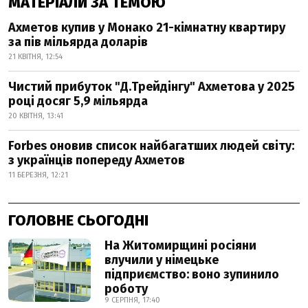
МАТЕРІАЛИ ЗА ТЕМОЮ
Ахметов купив у Монако 21-кімнатну квартиру
за пів мільярда доларів
21 КВІТНЯ, 12:54
Чистий прибуток "Д.Трейдінгу" Ахметова у 2025
році досяг 5,9 мільярда
20 КВІТНЯ, 13:41
Forbes оновив список найбагатших людей світу:
з українців попереду Ахметов
11 БЕРЕЗНЯ, 12:21
ГОЛОВНЕ СЬОГОДНІ
На Житомирщині росіяни
влучили у німецьке
підприємство: воно зупинило
роботу
9 СЕРПНЯ, 17:40