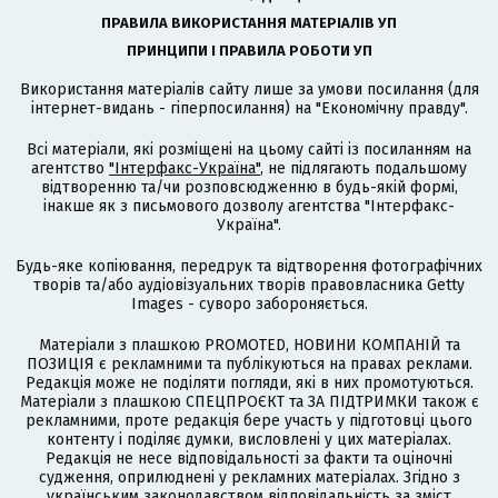
ПРАВИЛА ВИКОРИСТАННЯ МАТЕРІАЛІВ УП
ПРИНЦИПИ І ПРАВИЛА РОБОТИ УП
Використання матеріалів сайту лише за умови посилання (для
інтернет-видань - гіперпосилання) на "Економічну правду".
Всі матеріали, які розміщені на цьому сайті із посиланням на
агентство
"Інтерфакс-Україна"
, не підлягають подальшому
відтворенню та/чи розповсюдженню в будь-якій формі,
інакше як з письмового дозволу агентства "Інтерфакс-
Україна".
Будь-яке копіювання, передрук та відтворення фотографічних
творів та/або аудіовізуальних творів правовласника Getty
Images - суворо забороняється.
Матеріали з плашкою PROMOTED, НОВИНИ КОМПАНІЙ та
ПОЗИЦІЯ є рекламними та публікуються на правах реклами.
Редакція може не поділяти погляди, які в них промотуються.
Матеріали з плашкою СПЕЦПРОЄКТ та ЗА ПІДТРИМКИ також є
рекламними, проте редакція бере участь у підготовці цього
контенту і поділяє думки, висловлені у цих матеріалах.
Редакція не несе відповідальності за факти та оціночні
судження, оприлюднені у рекламних матеріалах. Згідно з
українським законодавством відповідальність за зміст