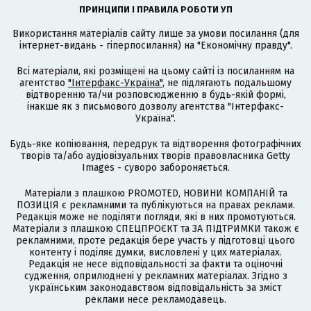
ПРИНЦИПИ І ПРАВИЛА РОБОТИ УП
Використання матеріалів сайту лише за умови посилання (для
інтернет-видань - гіперпосилання) на "Економічну правду".
Всі матеріали, які розміщені на цьому сайті із посиланням на
агентство
"Інтерфакс-Україна"
, не підлягають подальшому
відтворенню та/чи розповсюдженню в будь-якій формі,
інакше як з письмового дозволу агентства "Інтерфакс-
Україна".
Будь-яке копіювання, передрук та відтворення фотографічних
творів та/або аудіовізуальних творів правовласника Getty
Images - суворо забороняється.
Матеріали з плашкою PROMOTED, НОВИНИ КОМПАНІЙ та
ПОЗИЦІЯ є рекламними та публікуються на правах реклами.
Редакція може не поділяти погляди, які в них промотуються.
Матеріали з плашкою СПЕЦПРОЄКТ та ЗА ПІДТРИМКИ також є
рекламними, проте редакція бере участь у підготовці цього
контенту і поділяє думки, висловлені у цих матеріалах.
Редакція не несе відповідальності за факти та оціночні
судження, оприлюднені у рекламних матеріалах. Згідно з
українським законодавством відповідальність за зміст
реклами несе рекламодавець.