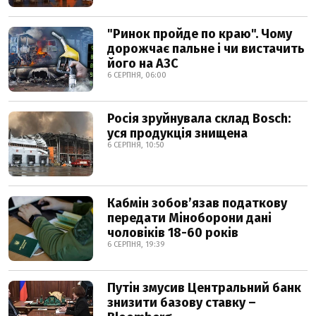
"Ринок пройде по краю". Чому
дорожчає пальне і чи вистачить
його на АЗС
6 СЕРПНЯ, 06:00
Росія зруйнувала склад Bosch:
уся продукція знищена
6 СЕРПНЯ, 10:50
Кабмін зобовʼязав податкову
передати Міноборони дані
чоловіків 18-60 років
6 СЕРПНЯ, 19:39
Путін змусив Центральний банк
знизити базову ставку –