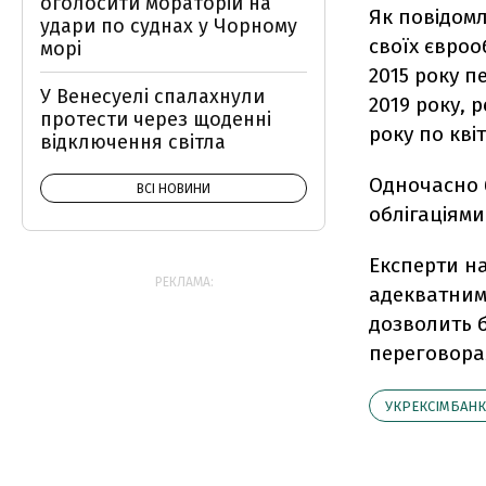
оголосити мораторій на
Як повідомл
удари по суднах у Чорному
своїх євроо
морі
2015 року п
У Венесуелі спалахнули
2019 року, 
протести через щоденні
року по квіт
відключення світла
Одночасно 
ВСІ НОВИНИ
облігаціями
Експерти н
РЕКЛАМА:
адекватним
дозволить 
переговорам
УКРЕКСІМБАНК