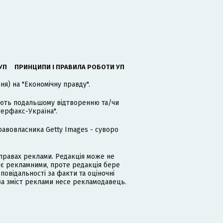
УП
ПРИНЦИПИ І ПРАВИЛА РОБОТИ УП
я) на "Економічну правду".
гають подальшому відтворенню та/чи
терфакс-Україна".
равовласника Getty Images - суворо
равах реклами. Редакція може не
 є рекламними, проте редакція бере
дповідальності за факти та оціночні
за зміст реклами несе рекламодавець.