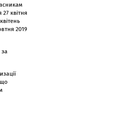
ласникам
 27 квітня
квітень
овтня 2019
 за
изації
 що
м