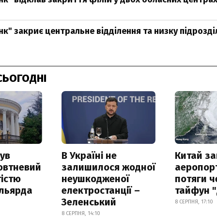
нк" закриє центральне відділення та низку підрозді
СЬОГОДНІ
ув
В Україні не
Китай з
овтневий
залишилося жодної
аеропорт
істю
неушкодженої
потяги ч
ільярда
електростанції –
тайфун 
Зеленський
8 СЕРПНЯ, 17:10
8 СЕРПНЯ, 14:10