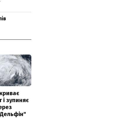
лів
акриває
 і зупиняє
ерез
"Дельфін"