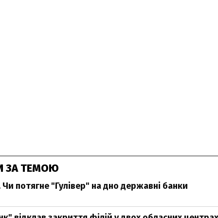
И ЗА ТЕМОЮ
 Чи потягне "Гулівер" на дно державні банки
нк" відклав закриття філій у двох обласних центра