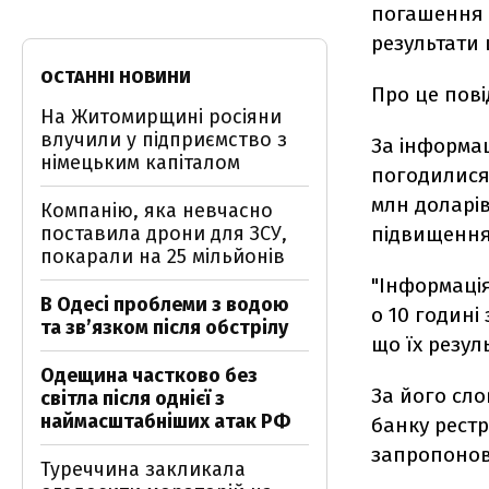
погашення я
результати
ОСТАННІ НОВИНИ
Про це пов
На Житомирщині росіяни
влучили у підприємство з
За інформац
німецьким капіталом
погодилися
млн доларів
Компанію, яка невчасно
поставила дрони для ЗСУ,
підвищення 
покарали на 25 мільйонів
"Інформаці
В Одесі проблеми з водою
о 10 годині
та звʼязком після обстрілу
що їх резул
Одещина частково без
За його сл
світла після однієї з
наймасштабніших атак РФ
банку рестр
запропонов
Туреччина закликала