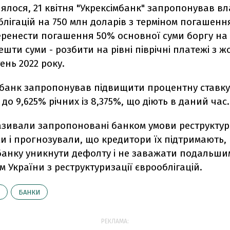
ялося, 21 квітня "Укрексімбанк" запропонував в
блігацій на 750 млн доларів з терміном погашення
еренести погашення 50% основної суми боргу на 
решти суми - розбити на рівні піврічні платежі з ж
ень 2022 року.
банк запропонував підвищити процентну ставку
 до 9,625% річних із 8,375%, що діють в даний час.
азивали запропоновані банком умови реструктур
и і прогнозували, що кредитори їх підтримають,
банку уникнути дефолту і не заважати подальши
 України з реструктуризації єврооблігацій.
БАНКИ
РЕКЛАМА: