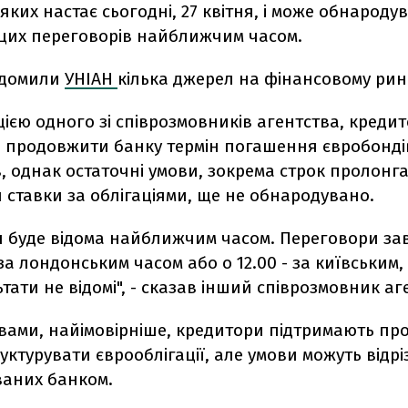
ких настає сьогодні, 27 квітня, і може обнароду
 цих переговорів найближчим часом.
ідомили
УНІАН
кілька джерел на фінансовому рин
ією одного зі співрозмовників агентства, креди
 продовжити банку термін погашення євробондів
, однак остаточні умови, зокрема строк пролонгац
ставки за облігаціями, ще не обнародувано.
я буде відома найближчим часом. Переговори з
 за лондонським часом або о 12.00 - за київським,
ьтати не відомі", - сказав інший співрозмовник аг
овами, найімовірніше, кредитори підтримають пр
уктурувати єврооблігації, але умови можуть відрі
аних банком.