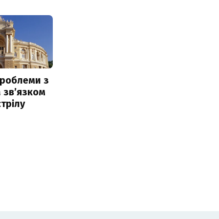
проблеми з
 звʼязком
стрілу