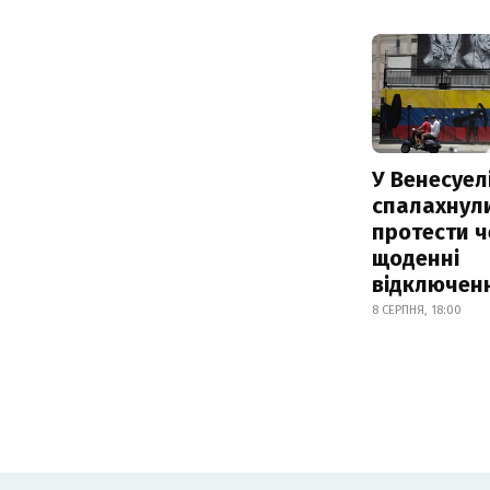
У Венесуел
спалахнул
протести ч
щоденні
відключенн
8 СЕРПНЯ, 18:00