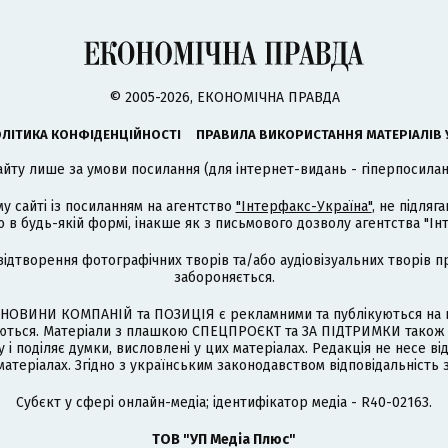
© 2005-2026, ЕКОНОМІЧНА ПРАВДА
ЛІТИКА КОНФІДЕНЦІЙНОСТІ
ПРАВИЛА ВИКОРИСТАННЯ МАТЕРІАЛІВ 
айту лише за умови посилання (для інтернет-видань - гіперпосиланн
му сайті із посиланням на агентство
"Інтерфакс-Україна"
, не підля
 будь-якій формі, інакше як з письмового дозволу агентства "Ін
відтворення фотографічних творів та/або аудіовізуальних творів п
забороняється.
НОВИНИ КОМПАНІЙ та ПОЗИЦІЯ є рекламними та публікуються на п
туються. Матеріали з плашкою СПЕЦПРОЄКТ та ЗА ПІДТРИМКИ також
 і поділяє думки, висловлені у цих матеріалах. Редакція не несе ві
атеріалах. Згідно з українським законодавством відповідальність 
Cубєкт у сфері онлайн-медіа; ідентифікатор медіа - R40-02163.
ТОВ "УП Медіа Плюс"