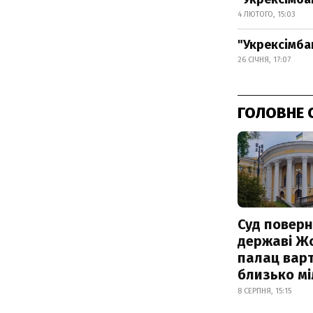
4 ЛЮТОГО, 15:03
"Укрексімба
26 СІЧНЯ, 17:07
ГОЛОВНЕ 
Суд поверн
державі Ж
палац варт
близько м
8 СЕРПНЯ, 15:15