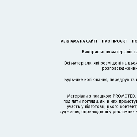
РЕКЛАМА НА САЙТІ
ПРО ПРОЄКТ
ПО
Використання матеріалів с
Всі матеріали, які розміщені на цьо
розповсюдженню в
Будь-яке копіювання, передрук та 
Матеріали з плашкою PROMOTED, 
поділяти погляди, які в них промо
участь у підготовці цього контенту
судження, оприлюднені у рекламних м