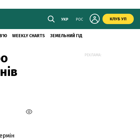
КЛУБ УП
УКР
РОС
В'Ю
WEEKLY CHARTS
ЗЕМЕЛЬНИЙ ГІД
ро
РЕКЛАМА:
нів
ермін