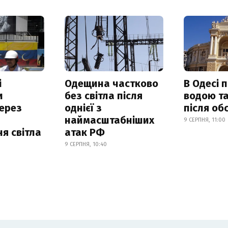
і
Одещина частково
В Одесі 
и
без світла після
водою та
ерез
однієї з
після об
наймасштабніших
9 СЕРПНЯ, 11:00
я світла
атак РФ
9 СЕРПНЯ, 10:40