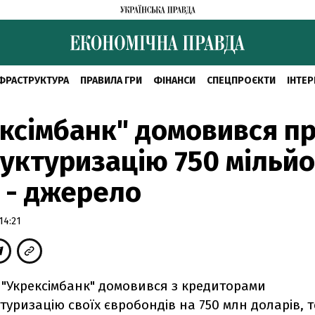
ФРАСТРУКТУРА
ПРАВИЛА ГРИ
ФІНАНСИ
СПЕЦПРОЄКТИ
ІНТЕР
ксімбанк" домовився п
уктуризацію 750 мільйо
 - джерело
14:21
"Укрексімбанк" домовився з кредиторами
туризацію своїх євробондів на 750 млн доларів, т