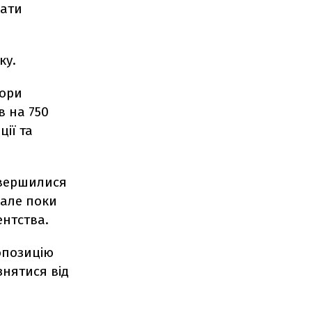
вати
ку.
тори
 на 750
ії та
авершилися
 але поки
ентства.
опозицію
знятися від