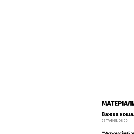
МАТЕРІАЛ
Важка ноша.
26 ТРАВНЯ, 08:00
"Укрексімба