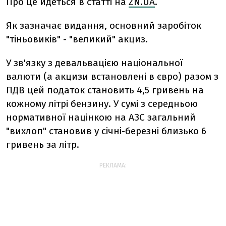
Про це йдеться в статті на
ZN.UA
.
Як зазначає видання, основний заробіток
"тіньовиків" - "великий" акциз.
У зв'язку з девальвацією національної
валюти (а акцизи встановлені в євро) разом з
ПДВ цей податок становить 4,5 гривень на
кожному літрі бензину. У сумі з середньою
нормативної націнкою на АЗС загальний
"вихлоп" становив у січні-березні близько 6
гривень за літр.
РЕКЛАМА: