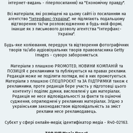
інтернет-видань - гіперпосилання) на "Економічну правду".
Всі матеріали, які розміщені на цьому сайті із посиланням на
агентство
"Інтерфакс-Україна"
, не підлягають подальшому
відтворенню та/чи розповсюдженню в будь-якій формі,
інакше як з письмового дозволу агентства "Інтерфакс-
Україна".
Будь-яке копіювання, передрук та відтворення фотографічних
творів та/або аудіовізуальних творів правовласника Getty
Images - суворо забороняється.
Матеріали з плашкою PROMOTED, НОВИНИ КОМПАНІЙ та
ПОЗИЦІЯ є рекламними та публікуються на правах реклами.
Редакція може не поділяти погляди, які в них промотуються.
Матеріали з плашкою СПЕЦПРОЄКТ та ЗА ПІДТРИМКИ також є
рекламними, проте редакція бере участь у підготовці цього
контенту і поділяє думки, висловлені у цих матеріалах.
Редакція не несе відповідальності за факти та оціночні
судження, оприлюднені у рекламних матеріалах. Згідно з
українським законодавством відповідальність за зміст
реклами несе рекламодавець.
Cубєкт у сфері онлайн-медіа; ідентифікатор медіа - R40-02163.