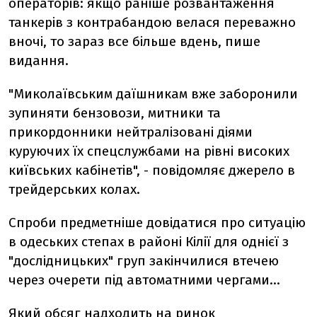
операторів: якщо раніше розвантаження
танкерів з контрабандою велася переважно
вночі, то зараз все більше вдень, пише
видання.
"Миколаївським даїшникам вже заборонили
зупиняти бензовози, митники та
прикордонники нейтралізовані діями
куруючих їх спецслужбами на рівні високих
київських кабінетів", - повідомляє джерело в
трейдерських колах.
Спроби предметніше довідатися про ситуацію
в одеських степах в районі Кілії для однієї з
"дослідницьких" груп закінчилися втечею
через очерети під автоматними чергами...
Який обсяг надходить на ринок