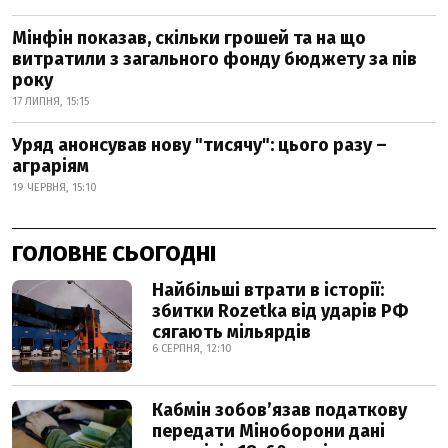
Мінфін показав, скільки грошей та на що
витратили з загального фонду бюджету за пів
року
17 ЛИПНЯ, 15:15
Уряд анонсував нову "тисячу": цього разу –
аграріям
19 ЧЕРВНЯ, 15:10
ГОЛОВНЕ СЬОГОДНІ
Найбільші втрати в історії:
збитки Rozetka від ударів РФ
сягають мільярдів
6 СЕРПНЯ, 12:10
Кабмін зобовʼязав податкову
передати Міноборони дані