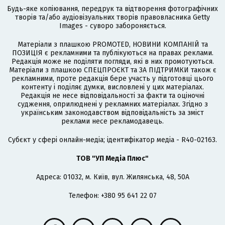
Будь-яке копіювання, передрук та відтворення фотографічних
творів та/або аудіовізуальних творів правовласника Getty
Images - суворо забороняється.
Матеріали з плашкою PROMOTED, НОВИНИ КОМПАНІЙ та
ПОЗИЦІЯ є рекламними та публікуються на правах реклами.
Редакція може не поділяти погляди, які в них промотуються.
Матеріали з плашкою СПЕЦПРОЄКТ та ЗА ПІДТРИМКИ також є
рекламними, проте редакція бере участь у підготовці цього
контенту і поділяє думки, висловлені у цих матеріалах.
Редакція не несе відповідальності за факти та оціночні
судження, оприлюднені у рекламних матеріалах. Згідно з
українським законодавством відповідальність за зміст
реклами несе рекламодавець.
Cубєкт у сфері онлайн-медіа; ідентифікатор медіа - R40-02163.
ТОВ "УП Медіа Плюс"
Адреса: 01032, м. Київ, вул. Жилянська, 48, 50А
Телефон: +380 95 641 22 07