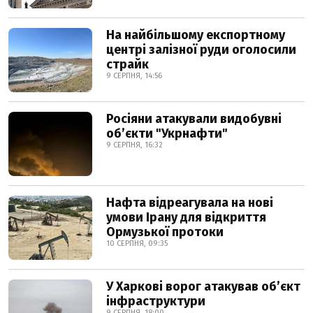
На найбільшому експортному
центрі залізної руди оголосили
страйк
9 СЕРПНЯ, 14:56
Росіяни атакували видобувні
обʼєкти "Укрнафти"
9 СЕРПНЯ, 16:32
Нафта відреагувала на нові
умови Ірану для відкриття
Ормузької протоки
10 СЕРПНЯ, 09:35
У Харкові ворог атакував обʼєкт
інфраструктури
9 СЕРПНЯ, 18:00