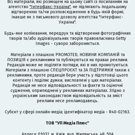
Всі матеріали, які розміщені на цьому сайті із посиланням на
агентство
"Інтерфакс-Україна"
, не підлягають подальшому
відтворенню та/чи розповсюдженню в будь-якій формі,
інакше як з письмового дозволу агентства "Інтерфакс-
Україна".
Будь-яке копіювання, передрук та відтворення фотографічних
творів та/або аудіовізуальних творів правовласника Getty
Images - суворо забороняється.
Матеріали з плашкою PROMOTED, НОВИНИ КОМПАНІЙ та
ПОЗИЦІЯ є рекламними та публікуються на правах реклами.
Редакція може не поділяти погляди, які в них промотуються.
Матеріали з плашкою СПЕЦПРОЄКТ та ЗА ПІДТРИМКИ також є
рекламними, проте редакція бере участь у підготовці цього
контенту і поділяє думки, висловлені у цих матеріалах.
Редакція не несе відповідальності за факти та оціночні
судження, оприлюднені у рекламних матеріалах. Згідно з
українським законодавством відповідальність за зміст
реклами несе рекламодавець.
Cубєкт у сфері онлайн-медіа; ідентифікатор медіа - R40-02163.
ТОВ "УП Медіа Плюс"
Адреса: 01032, м. Київ, вул. Жилянська, 48, 50А