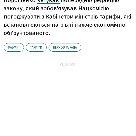
Порошенко
ветував
попередню редакцію
закону, який зобов'язував Нацкомісію
погоджувати з Кабінетом міністрів тарифи, які
встановлюються на рівні нижче економічно
обґрунтованого.
КАБМІН
ТАРИФИ
ВЕРХОВНА РАДА
РЕКЛАМА: