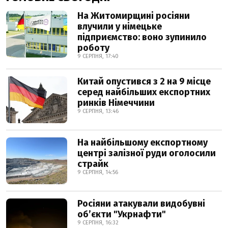
На Житомирщині росіяни
влучили у німецьке
підприємство: воно зупинило
роботу
9 СЕРПНЯ, 17:40
Китай опустився з 2 на 9 місце
серед найбільших експортних
ринків Німеччини
9 СЕРПНЯ, 13:46
На найбільшому експортному
центрі залізної руди оголосили
страйк
9 СЕРПНЯ, 14:56
Росіяни атакували видобувні
обʼєкти "Укрнафти"
9 СЕРПНЯ, 16:32