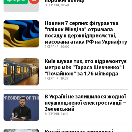
порожні полиці
8 СЕРПНЯ, 10:40
Новини 7 серпня: фігурантка
"плівок Міндіча" отримала
посаду в держпідприємстві,
масована атака РФ на Укрнафту
7 СЕРПНЯ, 20:00
Київ шукає тих, хто відремонтує
метро між "Тараса Шевченко" і
"Почайною" за 1,76 мільярда
7 СЕРПНЯ, 19:55
В Україні не залишилося жодної
неушкодженої електростанції –
Зеленський
8 СЕРПНЯ, 14:10