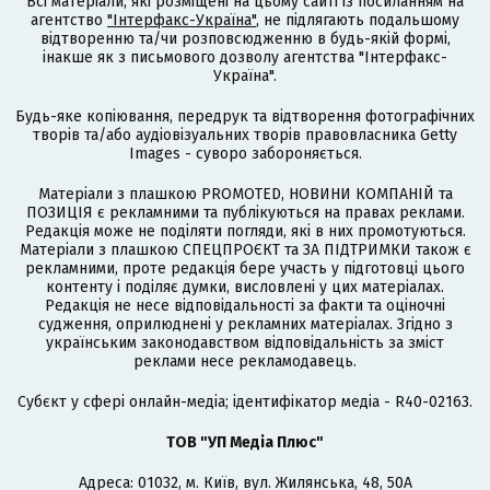
Всі матеріали, які розміщені на цьому сайті із посиланням на
агентство
"Інтерфакс-Україна"
, не підлягають подальшому
відтворенню та/чи розповсюдженню в будь-якій формі,
інакше як з письмового дозволу агентства "Інтерфакс-
Україна".
Будь-яке копіювання, передрук та відтворення фотографічних
творів та/або аудіовізуальних творів правовласника Getty
Images - суворо забороняється.
Матеріали з плашкою PROMOTED, НОВИНИ КОМПАНІЙ та
ПОЗИЦІЯ є рекламними та публікуються на правах реклами.
Редакція може не поділяти погляди, які в них промотуються.
Матеріали з плашкою СПЕЦПРОЄКТ та ЗА ПІДТРИМКИ також є
рекламними, проте редакція бере участь у підготовці цього
контенту і поділяє думки, висловлені у цих матеріалах.
Редакція не несе відповідальності за факти та оціночні
судження, оприлюднені у рекламних матеріалах. Згідно з
українським законодавством відповідальність за зміст
реклами несе рекламодавець.
Cубєкт у сфері онлайн-медіа; ідентифікатор медіа - R40-02163.
ТОВ "УП Медіа Плюс"
Адреса: 01032, м. Київ, вул. Жилянська, 48, 50А