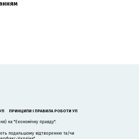
чанням
УП
ПРИНЦИПИ І ПРАВИЛА РОБОТИ УП
я) на "Економічну правду".
гають подальшому відтворенню та/чи
терфакс-Україна".