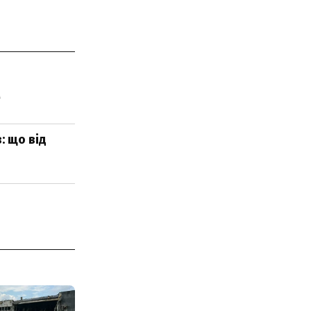
м
: що від