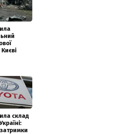
ила
льний
ової
 Києві
ила склад
Україні:
 затримки