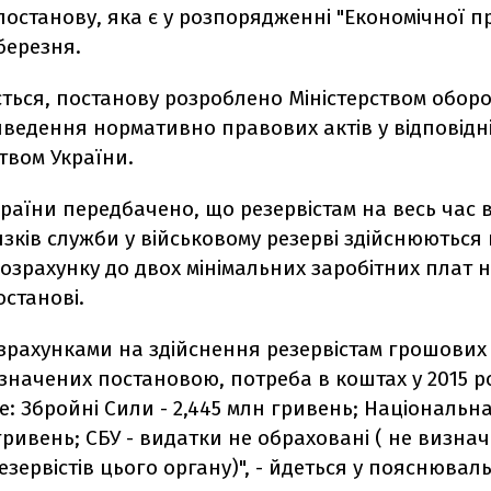
постанову, яка є у розпорядженні "Економічної п
березня.
ться, постанову розроблено Міністерством обор
ведення нормативно правових актів у відповідні
твом України.
країни передбачено, що резервістам на весь час
зків служби у військовому резерві здійснюються
озрахунку до двох мінімальних заробітних плат на
останові.
озрахунками на здійснення резервістам грошових
значених постановою, потреба в коштах у 2015 р
: Збройні Сили - 2,445 млн гривень; Національна
 гривень; СБУ - видатки не обраховані ( не визна
езервістів цього органу)", - йдеться у пояснювал