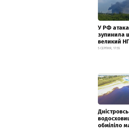
У РФ атака
зупинила 
великий Н
5 СЕРПНЯ, 17:55
Дністровсь
водосхови
обміліло м