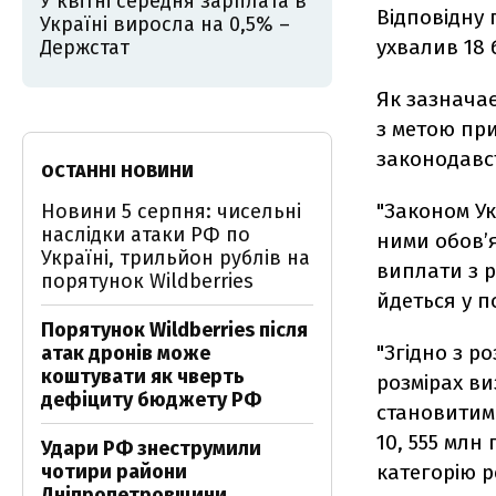
У квітні середня зарплата в
Відповідну 
Україні виросла на 0,5% –
ухвалив 18 
Держстат
Як зазначає
з метою при
законодавс
ОСТАННІ НОВИНИ
"Законом У
Новини 5 серпня: чисельні
наслідки атаки РФ по
ними обов’я
Україні, трильйон рублів на
виплати з р
порятунок Wildberries
йдеться у п
Порятунок Wildberries після
"Згідно з р
атак дронів може
коштувати як чверть
розмірах ви
дефіциту бюджету РФ
становитиме
10, 555 млн
Удари РФ знеструмили
чотири райони
категорію р
Дніпропетровщини