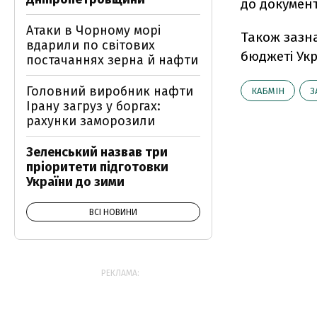
до документ
Атаки в Чорному морі
Також зазна
вдарили по світових
бюджеті Укр
постачаннях зерна й нафти
Головний виробник нафти
КАБМІН
З
Ірану загруз у боргах:
рахунки заморозили
Зеленський назвав три
пріоритети підготовки
України до зими
ВСІ НОВИНИ
РЕКЛАМА: