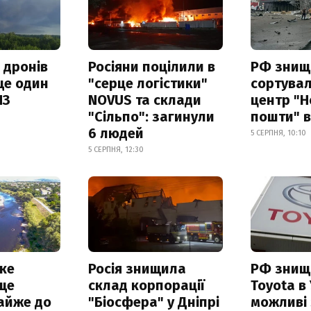
 дронів
Росіяни поцілили в
РФ знищ
ще один
"серце логістики"
сортува
ПЗ
NOVUS та склади
центр "Н
"Сільпо": загинули
пошти" в
6 людей
5 СЕРПНЯ, 10:10
5 СЕРПНЯ, 12:30
ке
Росія знищила
РФ знищ
ще
склад корпорації
Toyota в 
айже до
"Біосфера" у Дніпрі
можливі