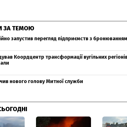
И ЗА ТЕМОЮ
ійно запустив перегляд підприємств з бронювання
ідував Коордцентр трансформації вугільних регіонів
вали
чив нового голову Митної служби
СЬОГОДНІ