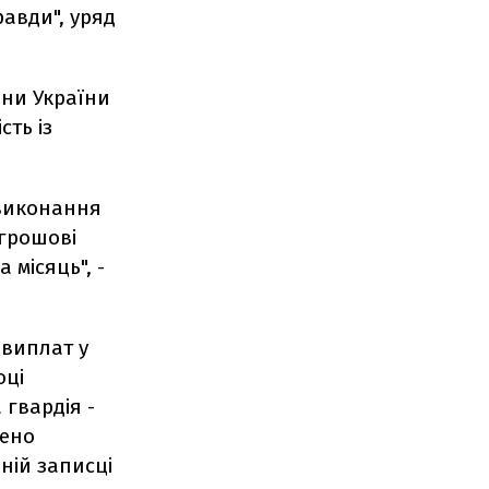
равди", уряд
они України
сть із
 виконання
 грошові
 місяць", -
 виплат у
оці
 гвардія -
чено
ьній записці