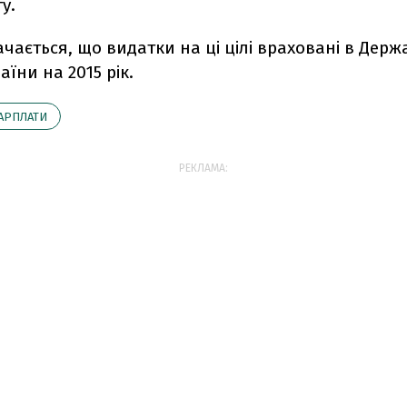
у.
чається, що видатки на ці цілі враховані в Дер
аїни на 2015 рік.
АРПЛАТИ
РЕКЛАМА: