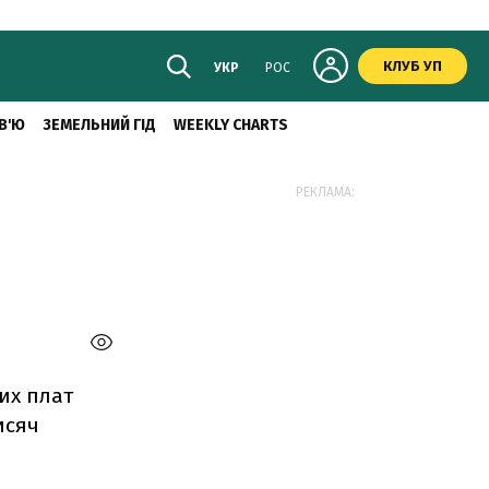
КЛУБ УП
УКР
РОС
В'Ю
ЗЕМЕЛЬНИЙ ГІД
WEEKLY CHARTS
РЕКЛАМА:
их плат
исяч