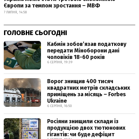
Європи за темпом зростання – МВФ
7 ЛИПНЯ, 14:58
ГОЛОВНЕ СЬОГОДНІ
Кабмін зобовʼязав податкову
передати Міноборони дані
чоловіків 18-60 років
6 СЕРПНЯ, 19:39
Ворог знищив 400 тисяч
квадратних метрів складських
приміщень за місяць – Forbes
Ukraine
6 СЕРПНЯ, 16:50
Росіяни знищили склади із
продукцією двох тютюнових
гігантів: чи буде дефіцит