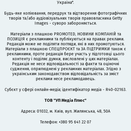
Україна".
Будь-яке копіювання, передрук та відтворення фотографічних
творів та/або аудіовізуальних творів правовласника Getty
Images - суворо забороняється.
Матеріали з плашкою PROMOTED, НОВИНИ КОМПАНІЙ та
ПОЗИЦІЯ є рекламними та публікуються на правах реклами.
Редакція може не поділяти погляди, які в них промотуються.
Матеріали з плашкою СПЕЦПРОЄКТ та ЗА ПІДТРИМКИ також є
рекламними, проте редакція бере участь у підготовці цього
контенту і поділяє думки, висловлені у цих матеріалах.
Редакція не несе відповідальності за факти та оціночні
судження, оприлюднені у рекламних матеріалах. Згідно з
українським законодавством відповідальність за зміст
реклами несе рекламодавець.
Cубєкт у сфері онлайн-медіа; ідентифікатор медіа - R40-02163.
ТОВ "УП Медіа Плюс"
Адреса: 01032, м. Київ, вул. Жилянська, 48, 50А
Телефон: +380 95 641 22 07