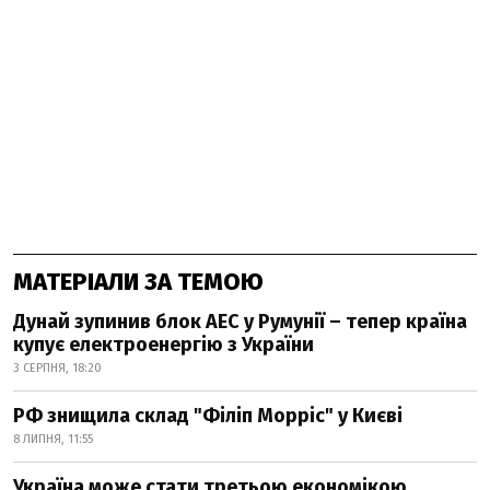
МАТЕРІАЛИ ЗА ТЕМОЮ
Дунай зупинив блок АЕС у Румунії – тепер країна
купує електроенергію з України
3 СЕРПНЯ, 18:20
РФ знищила склад "Філіп Морріс" у Києві
8 ЛИПНЯ, 11:55
Україна може стати третьою економікою