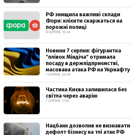
РФ знищила важливі склади
Фори: клієнти скаржаться на
порожні полиці
8 СЕРПНЯ, 10:40
Новини 7 серпня: фігурантка
"плівок Міндіча" отримала
посаду в держпідприємстві,
масована атака РФ на Укрнафту
7 СЕРПНЯ, 20:00
Частина Києва залишилася без
світла через аварію
7 СЕРПНЯ, 17:50
Нацбанк дозволив не визнавати
дефолт бізнесу на тлі атак РФ