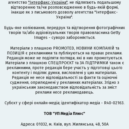
агентство
"Інтерфакс-Україна"
, не підлягають подальшому
відтворенню та/чи розповсюдженню в будь-якій формі,
інакше як з письмового дозволу агентства "Інтерфакс-
Україна".
Будь-яке копіювання, передрук та відтворення фотографічних
творів та/або аудіовізуальних творів правовласника Getty
Images - суворо забороняється.
Матеріали з плашкою PROMOTED, НОВИНИ КОМПАНІЙ та
ПОЗИЦІЯ є рекламними та публікуються на правах реклами.
Редакція може не поділяти погляди, які в них промотуються.
Матеріали з плашкою СПЕЦПРОЄКТ та ЗА ПІДТРИМКИ також є
рекламними, проте редакція бере участь у підготовці цього
контенту і поділяє думки, висловлені у цих матеріалах.
Редакція не несе відповідальності за факти та оціночні
судження, оприлюднені у рекламних матеріалах. Згідно з
українським законодавством відповідальність за зміст
реклами несе рекламодавець.
Cубєкт у сфері онлайн-медіа; ідентифікатор медіа - R40-02163.
ТОВ "УП Медіа Плюс"
Адреса: 01032, м. Київ, вул. Жилянська, 48, 50А