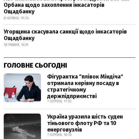
Орбана щодо захоплення інкасаторів
Ощадбанку
8 ЧЕРВНЯ, 19:35
Угорщина скасувала санкції щодо інкасаторів
Ощадбанку
18 ТРАВНЯ, 16:51
ГОЛОВНЕ СЬОГОДНІ
Фігурантка "плівок Міндіча"
отримала керівну посаду в
стратегічному
держпідприємстві
7 СЕРПНЯ, 17:10
Україна уразила шість суден
тіньового флоту РФ та 10
енерговузлів
7 СЕРПНЯ, 18:10