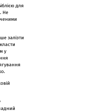
іблією для
. Не
аченими
ьше залізти
акласти
м у
ання
тягування
ко.
ковій
у
кладний