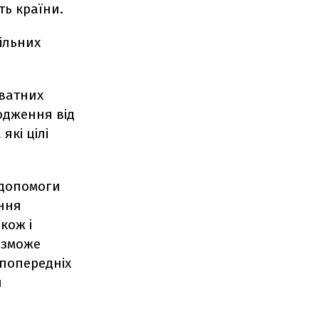
ть країни.
ільних
иватних
одження від
які цілі
 допомоги
ння
кож і
и зможе
 попередніх
я