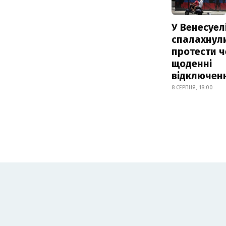
У Венесуел
спалахнул
протести ч
щоденні
відключенн
8 СЕРПНЯ, 18:00