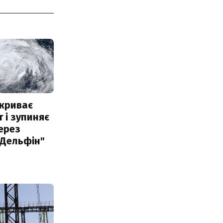
акриває
 і зупиняє
ерез
"Дельфін"