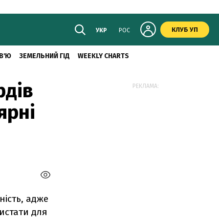
КЛУБ УП
УКР
РОС
В'Ю
ЗЕМЕЛЬНИЙ ГІД
WEEKLY CHARTS
рдів
РЕКЛАМА:
ярні
ність, адже
ристати для