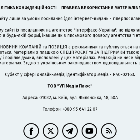
ЛІТИКА КОНФІДЕНЦІЙНОСТІ
ПРАВИЛА ВИКОРИСТАННЯ МАТЕРІАЛІВ 
айту лише за умови посилання (для інтернет-видань - гіперпосиланн
му сайті із посиланням на агентство
"Інтерфакс-Україна"
, не підля
 будь-якій формі, інакше як з письмового дозволу агентства "Ін
НОВИНИ КОМПАНІЙ та ПОЗИЦІЯ є рекламними та публікуються на п
туються. Матеріали з плашкою СПЕЦПРОЄКТ та ЗА ПІДТРИМКИ також
 і поділяє думки, висловлені у цих матеріалах. Редакція не несе ві
атеріалах. Згідно з українським законодавством відповідальність 
Cубєкт у сфері онлайн-медіа; ідентифікатор медіа - R40-02163.
ТОВ "УП Медіа Плюс"
Адреса: 01032, м. Київ, вул. Жилянська, 48, 50А
Телефон: +380 95 641 22 07