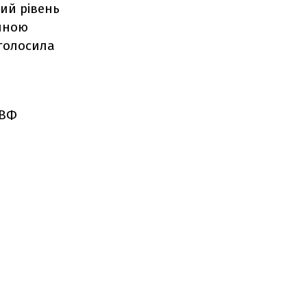
ий рівень
ічною
аголосила
МВФ