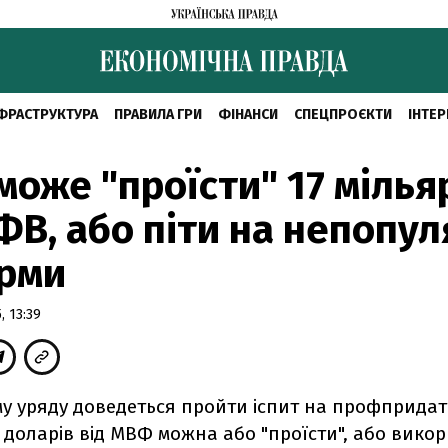
ФРАСТРУКТУРА
ПРАВИЛА ГРИ
ФІНАНСИ
СПЕЦПРОЄКТИ
ІНТЕР
може "проїсти" 17 мілья
ФВ, або піти на непопул
рми
, 13:39
у уряду доведеться пройти іспит на профпридат
в доларів від МВФ можна або "проїсти", або вико