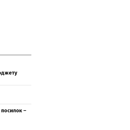
бюджету
 посилок –