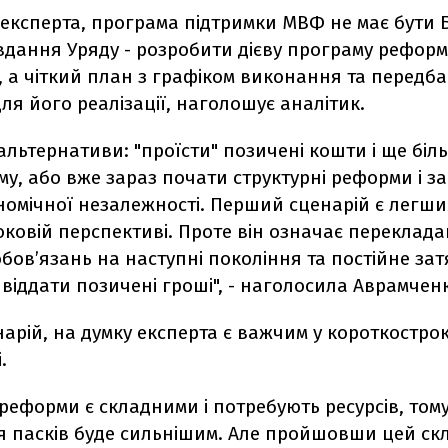
експерта, програма підтримки МВФ не має бути Б
вдання Уряду - розробити дієву програму реформ
, а чіткий план з графіком виконання та передб
ля його реалізації, наголошує аналітик.
і альтернативи: "проїсти" позичені кошти і ще біл
му, або вже зараз почати структурні реформи і з
номічної незалежності. Перший сценарій є легши
ковій перспективі. Проте він означає переклад
бов’язань на наступні покоління та постійне за
 віддати позичені гроші", - наголосила Аврамчен
арій, на думку експерта є важчим у короткостро
.
 реформи є складними і потребують ресурсів, том
я пасків буде сильнішим. Але пройшовши цей с