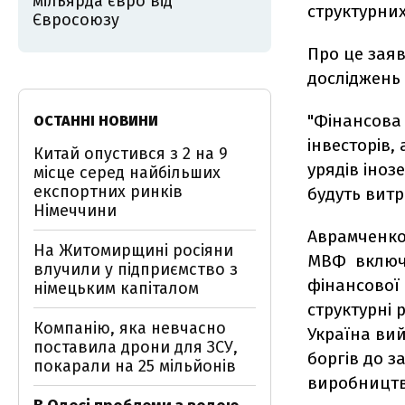
мільярда євро від
структурних
Євросоюзу
Про це заяв
досліджень 
"Фінансова
ОСТАННІ НОВИНИ
інвесторів,
Китай опустився з 2 на 9
урядів іноз
місце серед найбільших
експортних ринків
будуть витр
Німеччини
Аврамченко 
На Житомирщині росіяни
МВФ включа
влучили у підприємство з
фінансової 
німецьким капіталом
структурні 
Компанію, яка невчасно
Україна вий
поставила дрони для ЗСУ,
боргів до з
покарали на 25 мільйонів
виробництв