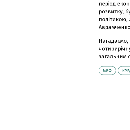
період екон
розвитку, 
політикою, 
Аврамченко
Нагадаємо, 
чотирирічн
загальним о
МВФ
КРЕ