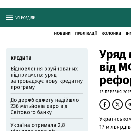
УСІ РОЗДІЛИ
НОВИНИ
ПУБЛІКАЦІЇ
КОЛОНКИ
ІН
Уряд 
КРЕДИТИ
від М
Відновлення зруйнованих
підприємств: уряд
рефо
запроваджує нову кредитну
програму
13 БЕРЕЗНЯ 2015
До держбюджету надійшло
236 мільйонів євро від
Світового банку
Українськом
Україна отримала 2,8
17 мільярді