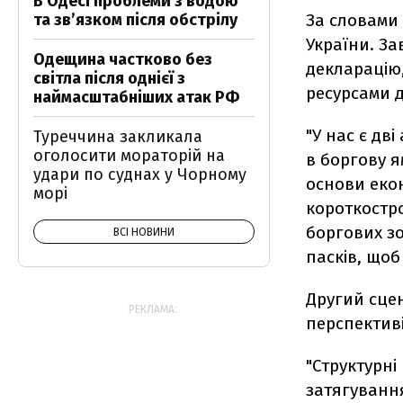
В Одесі проблеми з водою
та звʼязком після обстрілу
За словами 
України. За
Одещина частково без
декларацію
світла після однієї з
ресурсами д
наймасштабніших атак РФ
"У нас є дв
Туреччина закликала
оголосити мораторій на
в боргову я
удари по суднах у Чорному
основи еко
морі
короткостро
боргових зо
ВСІ НОВИНИ
пасків, щоб
Другий сцен
РЕКЛАМА:
перспективі
"Структурні
затягуванн