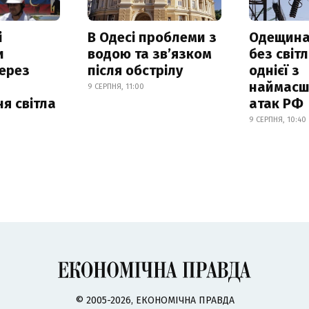
і
В Одесі проблеми з
Одещина
и
водою та звʼязком
без світл
ерез
після обстрілу
однієї з
наймасш
9 СЕРПНЯ, 11:00
я світла
атак РФ
9 СЕРПНЯ, 10:40
© 2005-2026, ЕКОНОМІЧНА ПРАВДА