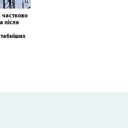
 частково
а після
табніших