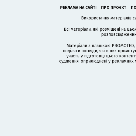
РЕКЛАМА НА САЙТІ
ПРО ПРОЄКТ
ПО
Використання матеріалів с
Всі матеріали, які розміщені на цьо
розповсюдженню в
Матеріали з плашкою PROMOTED, 
поділяти погляди, які в них промо
участь у підготовці цього контенту
судження, оприлюднені у рекламних м