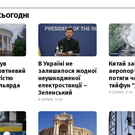
СЬОГОДНІ
ув
В Україні не
Китай з
овтневий
залишилося жодної
аеропорт
істю
неушкодженої
потяги ч
ільярда
електростанції –
тайфун 
Зеленський
8 СЕРПНЯ, 17:10
8 СЕРПНЯ, 14:10