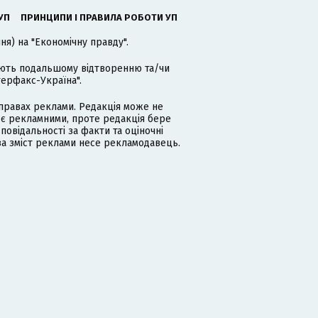
УП
ПРИНЦИПИ І ПРАВИЛА РОБОТИ УП
я) на "Економічну правду".
гають подальшому відтворенню та/чи
терфакс-Україна".
равах реклами. Редакція може не
 є рекламними, проте редакція бере
дповідальності за факти та оціночні
за зміст реклами несе рекламодавець.