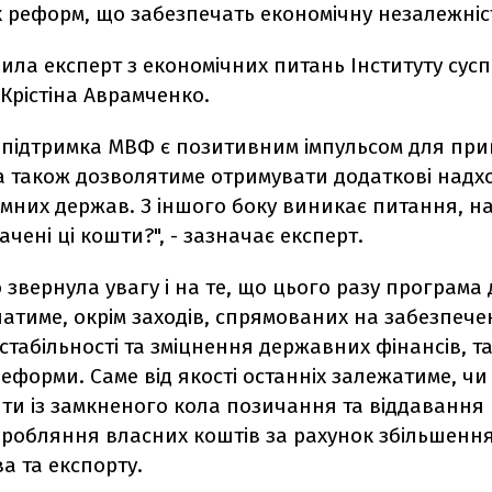
 реформ, що забезпечать економічну незалежніс
ила експерт з економічних питань Інституту сусп
Крістіна Аврамченко.
 підтримка МВФ є позитивним імпульсом для пр
 а також дозволятиме отримувати додаткові надх
емних держав. З іншого боку виникає питання, на 
ачені ці кошти?", - зазначає експерт.
звернула увагу і на те, що цього разу програма
тиме, окрім заходів, спрямованих на забезпече
стабільності та зміцнення державних фінансів, та
реформи. Саме від якості останніх залежатиме, ч
ти із замкненого кола позичання та віддавання
аробляння власних коштів за рахунок збільшенн
а та експорту.