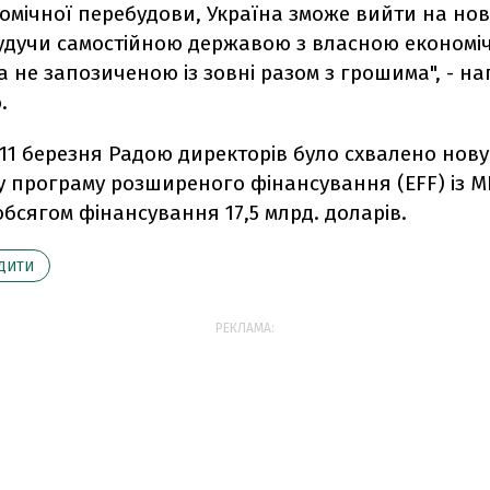
омічної перебудови, Україна зможе вийти на нов
будучи самостійною державою з власною економ
а не запозиченою із зовні разом з грошима", - н
.
11 березня Радою директорів було схвалено нову
у програму розширеного фінансування (EFF) із 
бсягом фінансування 17,5 млрд. доларів.
ДИТИ
РЕКЛАМА: