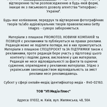
відтворенню та/чи розповсюдженню в будь-якій формі,
інакше як з письмового дозволу агентства "Інтерфакс-
Україна".
Будь-яке копіювання, передрук та відтворення фотографічних
творів та/або аудіовізуальних творів правовласника Getty
Images - суворо забороняється.
Матеріали з плашкою PROMOTED, НОВИНИ КОМПАНІЙ та
ПОЗИЦІЯ є рекламними та публікуються на правах реклами.
Редакція може не поділяти погляди, які в них промотуються.
Матеріали з плашкою СПЕЦПРОЄКТ та ЗА ПІДТРИМКИ також є
рекламними, проте редакція бере участь у підготовці цього
контенту і поділяє думки, висловлені у цих матеріалах.
Редакція не несе відповідальності за факти та оціночні
судження, оприлюднені у рекламних матеріалах. Згідно з
українським законодавством відповідальність за зміст
реклами несе рекламодавець.
Cубєкт у сфері онлайн-медіа; ідентифікатор медіа - R40-02163.
ТОВ "УП Медіа Плюс"
Адреса: 01032, м. Київ, вул. Жилянська, 48, 50А