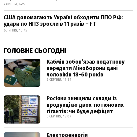
7 ЛИПНЯ, 14:58
США допомагають Україні обходити ППО РФ:
удари по НПЗ зросли в 11 разів – FT
6 ЛИПНЯ, 10:45
ГОЛОВНЕ СЬОГОДНІ
Кабмін зобовʼязав податкову
передати Міноборони дані
чоловіків 18-60 років
6 СЕРПНЯ, 19:39
Росіяни знищили склади із
продукцією двох тютюнових
гігантів: чи буде дефіцит
6 СЕРПНЯ, 18:04
Електроенергія