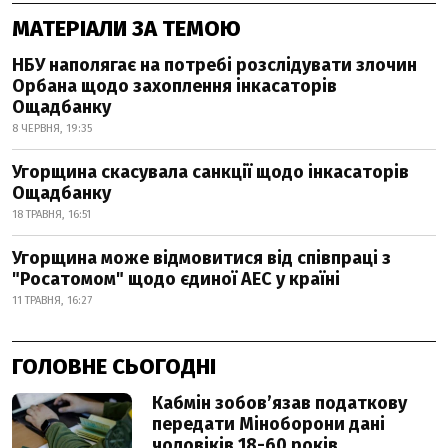
МАТЕРІАЛИ ЗА ТЕМОЮ
НБУ наполягає на потребі розслідувати злочин
Орбана щодо захоплення інкасаторів
Ощадбанку
8 ЧЕРВНЯ, 19:35
Угорщина скасувала санкції щодо інкасаторів
Ощадбанку
18 ТРАВНЯ, 16:51
Угорщина може відмовитися від співпраці з
"Росатомом" щодо єдиної АЕС у країні
11 ТРАВНЯ, 16:27
ГОЛОВНЕ СЬОГОДНІ
Кабмін зобовʼязав податкову
передати Міноборони дані
чоловіків 18-60 років