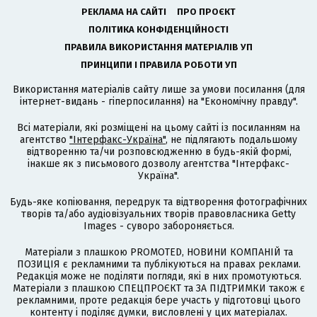
РЕКЛАМА НА САЙТІ
ПРО ПРОЄКТ
ПОЛІТИКА КОНФІДЕНЦІЙНОСТІ
ПРАВИЛА ВИКОРИСТАННЯ МАТЕРІАЛІВ УП
ПРИНЦИПИ І ПРАВИЛА РОБОТИ УП
Використання матеріалів сайту лише за умови посилання (для
інтернет-видань - гіперпосилання) на "Економічну правду".
Всі матеріали, які розміщені на цьому сайті із посиланням на
агентство
"Інтерфакс-Україна"
, не підлягають подальшому
відтворенню та/чи розповсюдженню в будь-якій формі,
інакше як з письмового дозволу агентства "Інтерфакс-
Україна".
Будь-яке копіювання, передрук та відтворення фотографічних
творів та/або аудіовізуальних творів правовласника Getty
Images - суворо забороняється.
Матеріали з плашкою PROMOTED, НОВИНИ КОМПАНІЙ та
ПОЗИЦІЯ є рекламними та публікуються на правах реклами.
Редакція може не поділяти погляди, які в них промотуються.
Матеріали з плашкою СПЕЦПРОЄКТ та ЗА ПІДТРИМКИ також є
рекламними, проте редакція бере участь у підготовці цього
контенту і поділяє думки, висловлені у цих матеріалах.