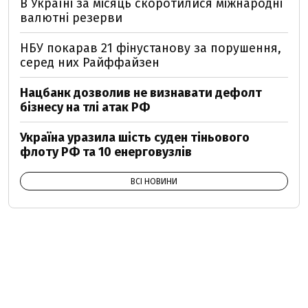
В Україні за місяць скоротилися міжнародні
валютні резерви
НБУ покарав 21 фінустанову за порушення,
серед них Райффайзен
Нацбанк дозволив не визнавати дефолт
бізнесу на тлі атак РФ
Україна уразила шість суден тіньового
флоту РФ та 10 енерговузлів
ВСІ НОВИНИ