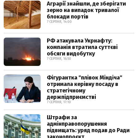
Аграрії знайшли, де зберігати
зерно на випадок тривалої
блокади портів
7 СЕРПНЯ, 14:00
РФ атакувала Укрнафту:
компанія втратила суттєві
обсяги видобутку
7 СЕРПНЯ, 16:50
Фігурантка "плівок Міндіча"
отримала керівну посаду в
стратегічному
держпідприємстві
7 СЕРПНЯ, 17:10
Штрафи за
адмінправопорушення
підвищать: уряд подав до Ради
законопроєкт