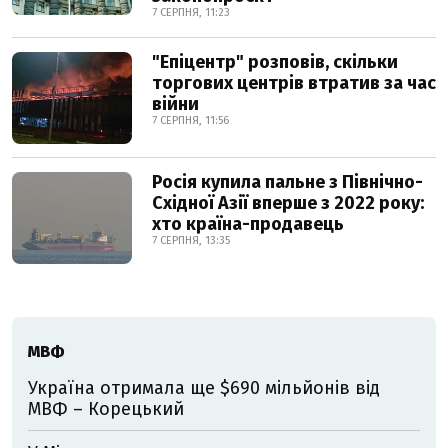
7 СЕРПНЯ, 11:23
"Епіцентр" розповів, скільки
торгових центрів втратив за час
війни
7 СЕРПНЯ, 11:56
Росія купила пальне з Північно-
Східної Азії вперше з 2022 року:
хто країна-продавець
7 СЕРПНЯ, 13:35
МВФ
Україна отримала ще $690 мільйонів від
МВФ – Корецький