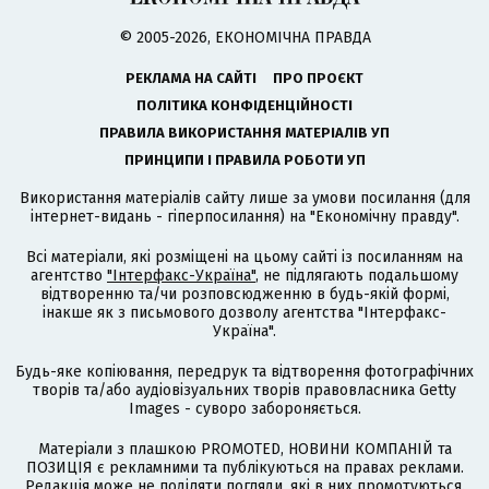
© 2005-2026, ЕКОНОМІЧНА ПРАВДА
РЕКЛАМА НА САЙТІ
ПРО ПРОЄКТ
ПОЛІТИКА КОНФІДЕНЦІЙНОСТІ
ПРАВИЛА ВИКОРИСТАННЯ МАТЕРІАЛІВ УП
ПРИНЦИПИ І ПРАВИЛА РОБОТИ УП
Використання матеріалів сайту лише за умови посилання (для
інтернет-видань - гіперпосилання) на "Економічну правду".
Всі матеріали, які розміщені на цьому сайті із посиланням на
агентство
"Інтерфакс-Україна"
, не підлягають подальшому
відтворенню та/чи розповсюдженню в будь-якій формі,
інакше як з письмового дозволу агентства "Інтерфакс-
Україна".
Будь-яке копіювання, передрук та відтворення фотографічних
творів та/або аудіовізуальних творів правовласника Getty
Images - суворо забороняється.
Матеріали з плашкою PROMOTED, НОВИНИ КОМПАНІЙ та
ПОЗИЦІЯ є рекламними та публікуються на правах реклами.
Редакція може не поділяти погляди, які в них промотуються.