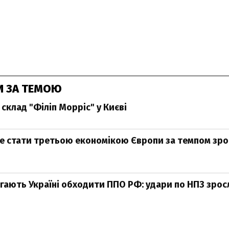
И ЗА ТЕМОЮ
склад "Філіп Морріс" у Києві
е стати третьою економікою Європи за темпом зро
ають Україні обходити ППО РФ: удари по НПЗ зросли