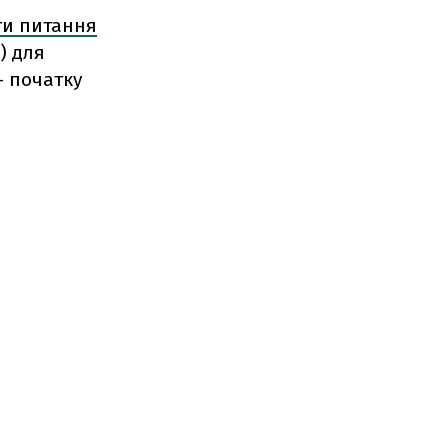
ти питання
F) для
- початку