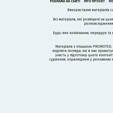
РЕКЛАМА НА САЙТІ
ПРО ПРОЄКТ
ПО
Використання матеріалів с
Всі матеріали, які розміщені на цьо
розповсюдженню в
Будь-яке копіювання, передрук та 
Матеріали з плашкою PROMOTED, 
поділяти погляди, які в них промо
участь у підготовці цього контенту
судження, оприлюднені у рекламних м