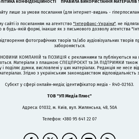
ЛІТИКА КОНФІДЕНЦІЙНОСТІ
ПРАВИЛА ВИКОРИСТАННЯ МАТЕРІАЛІВ 
айту лише за умови посилання (для інтернет-видань - гіперпосиланн
му сайті із посиланням на агентство
"Інтерфакс-Україна"
, не підля
 будь-якій формі, інакше як з письмового дозволу агентства "Ін
відтворення фотографічних творів та/або аудіовізуальних творів п
забороняється.
НОВИНИ КОМПАНІЙ та ПОЗИЦІЯ є рекламними та публікуються на п
туються. Матеріали з плашкою СПЕЦПРОЄКТ та ЗА ПІДТРИМКИ також
 і поділяє думки, висловлені у цих матеріалах. Редакція не несе ві
атеріалах. Згідно з українським законодавством відповідальність 
Cубєкт у сфері онлайн-медіа; ідентифікатор медіа - R40-02163.
ТОВ "УП Медіа Плюс"
Адреса: 01032, м. Київ, вул. Жилянська, 48, 50А
Телефон: +380 95 641 22 07