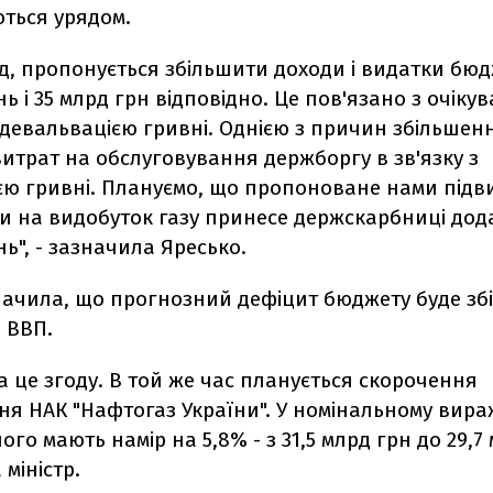
ться урядом.
, пропонується збільшити доходи і видатки бюд
ь і 35 млрд грн відповідно. Це пов'язано з очіку
 девальвацією гривні. Однією з причин збільшен
итрат на обслуговування держборгу в зв'язку з
єю гривні. Плануємо, що пропоноване нами під
и на видобуток газу принесе держскарбниці дода
ь", - зазначила Яресько.
значила, що прогнозний дефіцит бюджету буде зб
% ВВП.
 це згоду. В той же час планується скорочення
ня НАК "Нафтогаз України". У номінальному вира
го мають намір на 5,8% - з 31,5 млрд грн до 29,7 
 міністр.