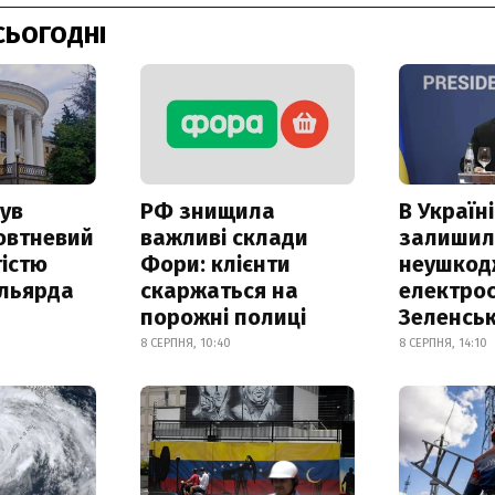
СЬОГОДНІ
ув
РФ знищила
В Україні
овтневий
важливі склади
залишил
істю
Фори: клієнти
неушкод
ільярда
скаржаться на
електрос
порожні полиці
Зеленсь
8 СЕРПНЯ, 10:40
8 СЕРПНЯ, 14:10