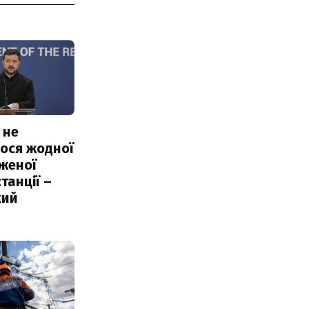
 не
ося жодної
женої
танції –
кий