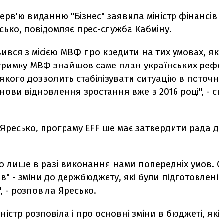
терв'ю виданню "Бізнес" заявила міністр фінансів
сько, повідомляє прес-служба Кабміну.
ився з місією МВФ про кредити на тих умовах, які
ідтримку МВФ знайшов саме план українських реф
кого дозволить стабілізувати ситуацію в поточно
нови відновлення зростання вже в 2016 році", - 
Яресько, програму EFF ще має затвердити рада 
о лише в разі виконання нами попередніх умов. 
ів" - зміни до держбюджету, які були підготовлені
, - розповіла Яресько.
іністр розповіла і про основні зміни в бюджеті, як