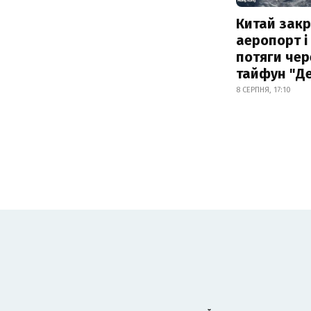
Китай зак
аеропорт і
потяги чер
тайфун "Д
8 СЕРПНЯ, 17:10