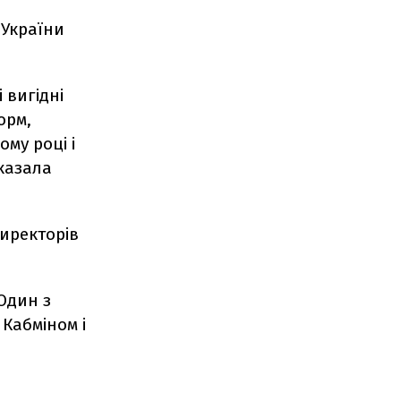
 України
 вигідні
орм,
му році і
сказала
директорів
Один з
 Кабміном і
і