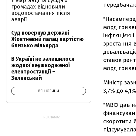
У Марганці та сусідніх
передбачаю
громадах відновили
водопостачання після
"Насамперед
аварії
млрд гривен
Суд повернув державі
інфляцією і
Жовтневий палац вартістю
зростання в
близько мільярда
девальваці
В Україні не залишилося
ставок рент
жодної неушкодженої
млрд гривен
електростанції –
Зеленський
Міністр за
3,7% до 4,1
ВСІ НОВИНИ
"МВФ дав на
фінансуван
РЕКЛАМА:
скоротити йо
підсумувала