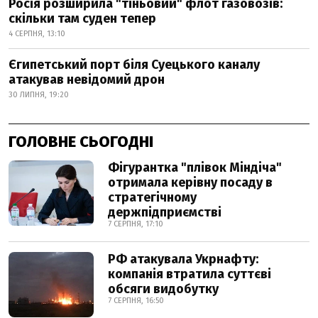
Росія розширила "тіньовий" флот газовозів:
скільки там суден тепер
4 СЕРПНЯ, 13:10
Єгипетський порт біля Суецького каналу
атакував невідомий дрон
30 ЛИПНЯ, 19:20
ГОЛОВНЕ СЬОГОДНІ
Фігурантка "плівок Міндіча"
отримала керівну посаду в
стратегічному
держпідприємстві
7 СЕРПНЯ, 17:10
РФ атакувала Укрнафту:
компанія втратила суттєві
обсяги видобутку
7 СЕРПНЯ, 16:50