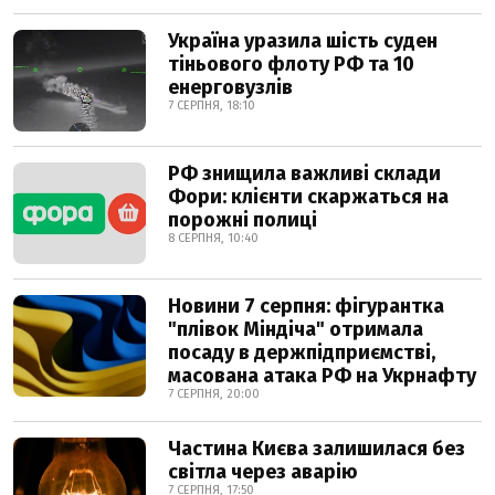
Україна уразила шість суден
тіньового флоту РФ та 10
енерговузлів
7 СЕРПНЯ, 18:10
РФ знищила важливі склади
Фори: клієнти скаржаться на
порожні полиці
8 СЕРПНЯ, 10:40
Новини 7 серпня: фігурантка
"плівок Міндіча" отримала
посаду в держпідприємстві,
масована атака РФ на Укрнафту
7 СЕРПНЯ, 20:00
Частина Києва залишилася без
світла через аварію
7 СЕРПНЯ, 17:50