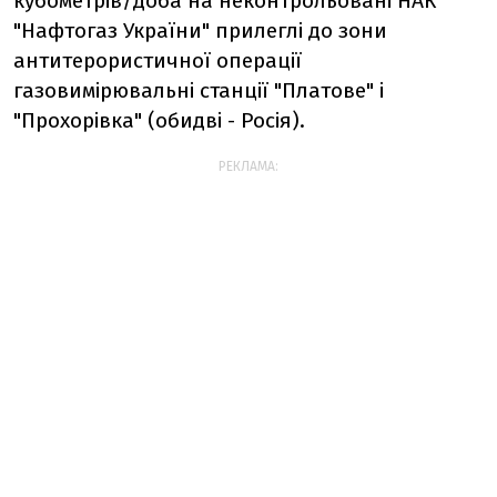
кубометрів/доба на неконтрольовані НАК
"Нафтогаз України" прилеглі до зони
антитерористичної операції
газовимірювальні станції "Платове" і
"Прохорівка" (обидві - Росія).
РЕКЛАМА: