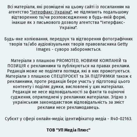
Всі матеріали, які розміщені на цьому сайті із посиланням на
агентство
"Інтерфакс-Україна"
, не підлягають подальшому
відтворенню та/чи розповсюдженню в будь-якій формі,
інакше як з письмового дозволу агентства "Інтерфакс-
Україна".
Будь-яке копіювання, передрук та відтворення фотографічних
творів та/або аудіовізуальних творів правовласника Getty
Images - суворо забороняється.
Матеріали з плашкою PROMOTED, НОВИНИ КОМПАНІЙ та
ПОЗИЦІЯ є рекламними та публікуються на правах реклами.
Редакція може не поділяти погляди, які в них промотуються.
Матеріали з плашкою СПЕЦПРОЄКТ та ЗА ПІДТРИМКИ також є
рекламними, проте редакція бере участь у підготовці цього
контенту і поділяє думки, висловлені у цих матеріалах.
Редакція не несе відповідальності за факти та оціночні
судження, оприлюднені у рекламних матеріалах. Згідно з
українським законодавством відповідальність за зміст
реклами несе рекламодавець.
Cубєкт у сфері онлайн-медіа; ідентифікатор медіа - R40-02163.
ТОВ "УП Медіа Плюс"