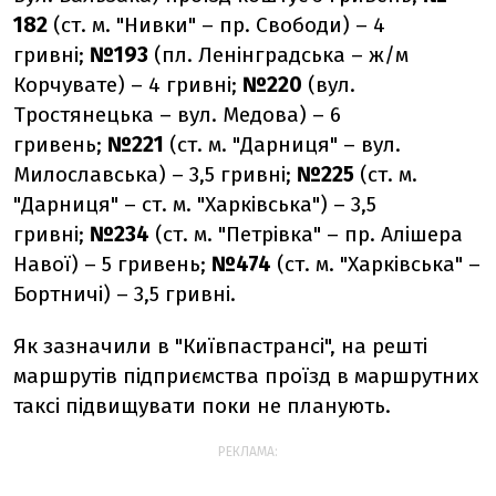
182
(ст. м. "Нивки" – пр. Свободи) – 4
гривні;
№193
(пл. Ленінградська – ж/м
Корчувате) – 4 гривні;
№220
(вул.
Тростянецька – вул. Медова) – 6
гривень;
№221
(ст. м. "Дарниця" – вул.
Милославська) – 3,5 гривні;
№225
(ст. м.
"Дарниця" – ст. м. "Харківська") – 3,5
гривні;
№234
(ст. м. "Петрівка" – пр. Алішера
Навої) – 5 гривень;
№474
(ст. м. "Харківська" –
Бортничі) – 3,5 гривні.
Як зазначили в "Київпастрансі", на решті
маршрутів підприємства проїзд в маршрутних
таксі підвищувати поки не планують.
РЕКЛАМА: