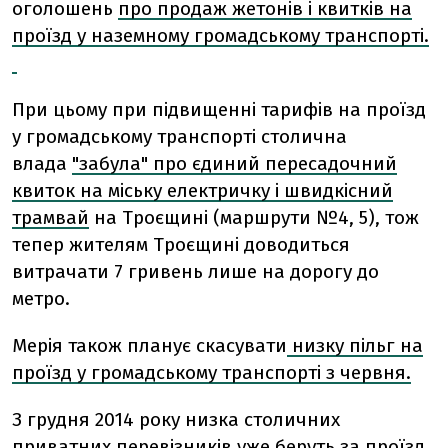
оголошень
про продаж жетонів і квитків на
проїзд у наземному громадському транспорті.
При цьому при підвищенні тарифів на проїзд
у громадському транспорті столична
влада
"забула" про єдиний пересадочний
квиток на міську електричку і швидкісний
трамвай
на Троєщині (маршрути №4, 5), тож
тепер жителям Троєщині доводиться
витрачати 7 гривень лише на дорогу до
метро.
Мерія також планує скасувати
низку пільг на
проїзд у громадському транспорті з червня.
З грудня 2014 року низка столичних
приватних перевізників уже беруть
за проїзд