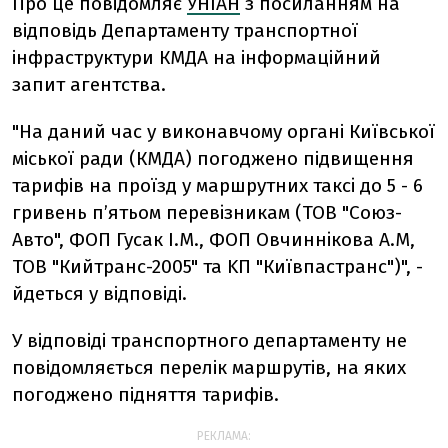
Про це повідомляє
УНІАН
з посиланням на
відповідь Департаменту транспортної
інфраструктури КМДА на інформаційний
запит агентства.
"На даний час у виконавчому органі Київської
міської ради (КМДА) погоджено підвищення
тарифів на проїзд у маршрутних таксi до 5 - 6
гривень п’ятьом перевiзникам (ТОВ "Союз-
Авто", ФОП Гусак I.М., ФОП Овчиннiкова А.М,
ТОВ "Кийтранс-2005" та KП "Київпастранс")", -
йдеться у відповіді.
У відповіді транспортного департаменту не
повідомляється перелік маршрутів, на яких
погоджено підняття тарифів.
РЕКЛАМА: