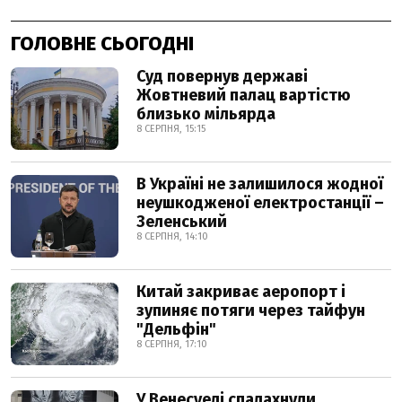
ГОЛОВНЕ СЬОГОДНІ
Суд повернув державі
Жовтневий палац вартістю
близько мільярда
8 СЕРПНЯ, 15:15
В Україні не залишилося жодної
неушкодженої електростанції –
Зеленський
8 СЕРПНЯ, 14:10
Китай закриває аеропорт і
зупиняє потяги через тайфун
"Дельфін"
8 СЕРПНЯ, 17:10
У Венесуелі спалахнули